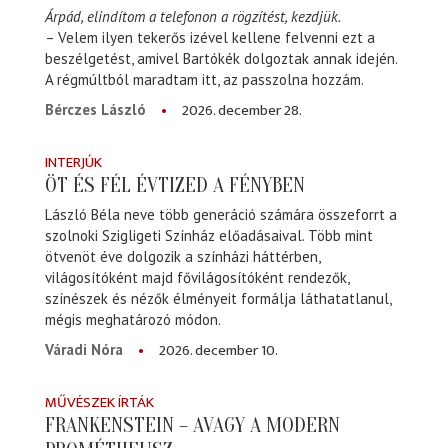
Árpád, elindítom a telefonon a rögzítést, kezdjük.
– Velem ilyen tekerős izével kellene felvenni ezt a
beszélgetést, amivel Bartókék dolgoztak annak idején.
A régmúltból maradtam itt, az passzolna hozzám.
2026. december 28.
Bérczes László
INTERJÚK
ÖT ÉS FÉL ÉVTIZED A FÉNYBEN
László Béla neve több generáció számára összeforrt a
szolnoki Szigligeti Színház előadásaival. Több mint
ötvenöt éve dolgozik a színházi háttérben,
világosítóként majd fővilágosítóként rendezők,
színészek és nézők élményeit formálja láthatatlanul,
mégis meghatározó módon.
2026. december 10.
Váradi Nóra
MŰVÉSZEK ÍRTÁK
FRANKENSTEIN – AVAGY A MODERN