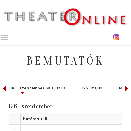
Toggle main menu visibility
BEMUTATÓK
1961. szeptember
1961. június
1961. május
1961. á
1961. szeptember
határon túli
1