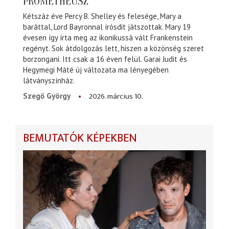
PROMÉTHEUSZ
Kétszáz éve Percy B. Shelley és felesége, Mary a
baráttal, Lord Bayronnal írósdit játszottak. Mary 19
évesen így írta meg az ikonikussá vált Frankenstein
regényt. Sok átdolgozás lett, hiszen a közönség szeret
borzongani. Itt csak a 16 éven felül. Garai Judit és
Hegymegi Máté új változata ma lényegében
látványszínház.
2026. március 10.
Szegő György
BEMUTATÓK KÉPEKBEN