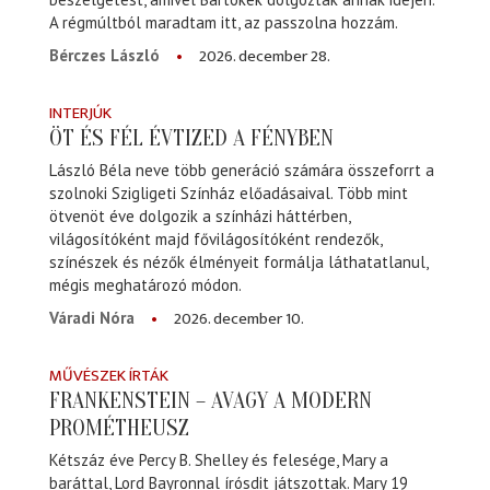
A régmúltból maradtam itt, az passzolna hozzám.
2026. december 28.
Bérczes László
INTERJÚK
ÖT ÉS FÉL ÉVTIZED A FÉNYBEN
László Béla neve több generáció számára összeforrt a
szolnoki Szigligeti Színház előadásaival. Több mint
ötvenöt éve dolgozik a színházi háttérben,
világosítóként majd fővilágosítóként rendezők,
színészek és nézők élményeit formálja láthatatlanul,
mégis meghatározó módon.
2026. december 10.
Váradi Nóra
MŰVÉSZEK ÍRTÁK
FRANKENSTEIN – AVAGY A MODERN
PROMÉTHEUSZ
Kétszáz éve Percy B. Shelley és felesége, Mary a
baráttal, Lord Bayronnal írósdit játszottak. Mary 19