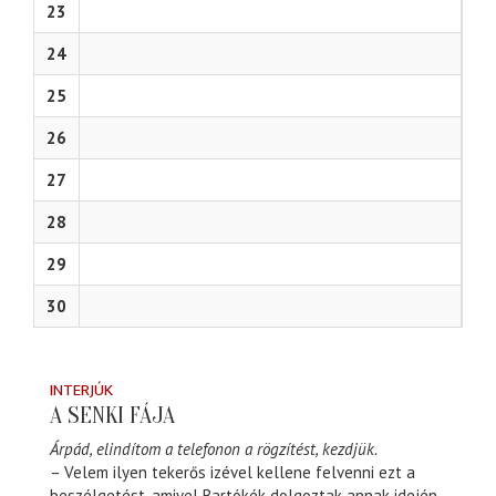
23
24
25
26
27
28
29
30
INTERJÚK
A SENKI FÁJA
Árpád, elindítom a telefonon a rögzítést, kezdjük.
– Velem ilyen tekerős izével kellene felvenni ezt a
beszélgetést, amivel Bartókék dolgoztak annak idején.