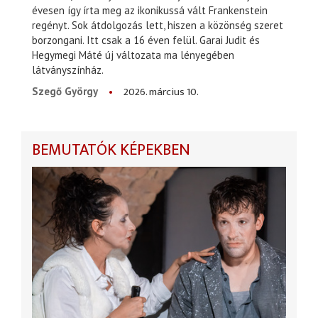
évesen így írta meg az ikonikussá vált Frankenstein
regényt. Sok átdolgozás lett, hiszen a közönség szeret
borzongani. Itt csak a 16 éven felül. Garai Judit és
Hegymegi Máté új változata ma lényegében
látványszínház.
2026. március 10.
Szegő György
BEMUTATÓK KÉPEKBEN