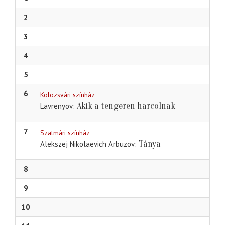
2
3
4
5
6
Kolozsvári színház
Akik a tengeren harcolnak
Lavrenyov
7
Szatmári színház
Tánya
Alekszej Nikolaevich Arbuzov
8
9
10