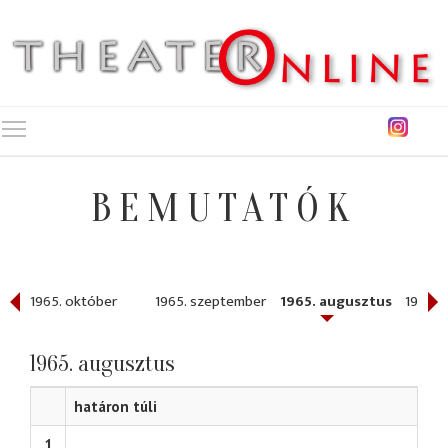
Toggle main menu visibility
BEMUTATÓK
r
1965. október
1965. szeptember
1965. augusztus
1965. j
1965. augusztus
határon túli
1