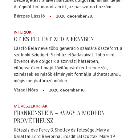
beszélgetést, amivel Bartókék dolgoztak annak idején.
A régmúltból maradtam itt, az passzolna hozzám.
2026. december 28.
Bérczes László
INTERJÚK
ÖT ÉS FÉL ÉVTIZED A FÉNYBEN
László Béla neve több generáció számára összeforrt a
szolnoki Szigligeti Színház előadásaival. Több mint
ötvenöt éve dolgozik a színházi háttérben,
világosítóként majd fővilágosítóként rendezők,
színészek és nézők élményeit formálja láthatatlanul,
mégis meghatározó módon.
2026. december 10.
Váradi Nóra
MŰVÉSZEK ÍRTÁK
FRANKENSTEIN – AVAGY A MODERN
PROMÉTHEUSZ
Kétszáz éve Percy B. Shelley és felesége, Mary a
baráttal, Lord Bayronnal írósdit játszottak. Mary 19