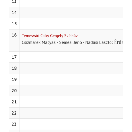
13
14
15
16
Temesvári Csiky Gergely Színház
Érdek? 
Csizmarek Mátyás - Semesi Jenő - Nádasi László
17
18
19
20
21
22
23