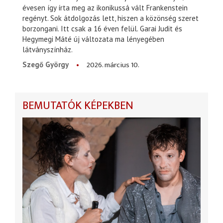
évesen így írta meg az ikonikussá vált Frankenstein
regényt. Sok átdolgozás lett, hiszen a közönség szeret
borzongani. Itt csak a 16 éven felül. Garai Judit és
Hegymegi Máté új változata ma lényegében
látványszínház.
2026. március 10.
Szegő György
BEMUTATÓK KÉPEKBEN