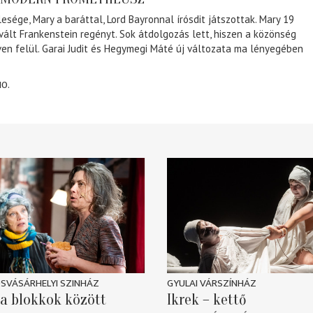
lesége, Mary a baráttal, Lord Bayronnal írósdit játszottak. Mary 19
 vált Frankenstein regényt. Sok átdolgozás lett, hiszen a közönség
éven felül. Garai Judit és Hegymegi Máté új változata ma lényegében
10.
SVÁSÁRHELYI SZINHÁZ
GYULAI VÁRSZÍNHÁZ
a blokkok között
Ikrek – kettő