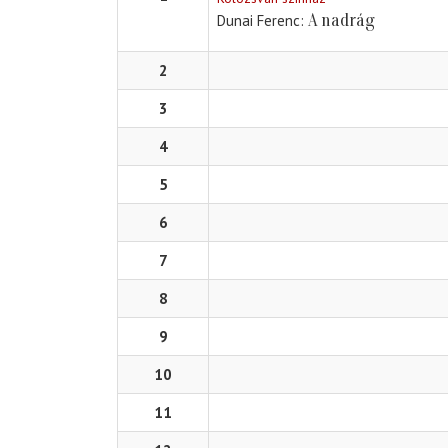
A nadrág
Dunai Ferenc
2
3
4
5
6
7
8
9
10
11