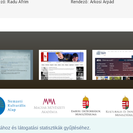
ező
Radu Afrim
Rendező
Árkosi Árpád
hoz és látogatási statisztikák gyűjtéséhez.