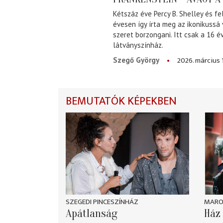
Kétszáz éve Percy B. Shelley és fe
évesen így írta meg az ikonikussá
szeret borzongani. Itt csak a 16 
látványszínház.
2026. március 
Szegő György
BEMUTATÓK KÉPEKBEN
SZEGEDI PINCESZÍNHÁZ
MARO
Apátlanság
Ház 