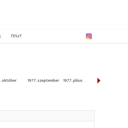
g
TESzT
. október
1977. szeptember
1977. július
1977. június