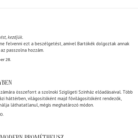
ést, kezdjük.
ene felvenni ezt a beszélgetést, amivel Bartókék dolgoztak annak
, az passzolna hozzám.
er 28.
NYBEN
zámára összeforrt a szolnoki Szigligeti Színház előadásaival. Több
ázi háttérben, világosítóként majd fővilágosítóként rendezők,
málja láthatatlanul, mégis meghatározó módon.
0.
A MODERN PROMÉTHEUSZ