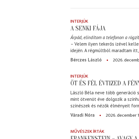
INTERJÚK
A SENKI FÁJA
Árpád, elindítom a telefonon a rögzít
– Velem ilyen tekerős izével kell
idején. A régmúltból maradtam itt
2026. decemb
Bérczes László
INTERJÚK
ÖT ÉS FÉL ÉVTIZED A FÉ
László Béla neve több generáció s
mint ötvenöt éve dolgozik a szính
színészek és nézők élményeit for
2026. december 1
Váradi Nóra
MŰVÉSZEK ÍRTÁK
FRANKENSTEIN – AVAGY 