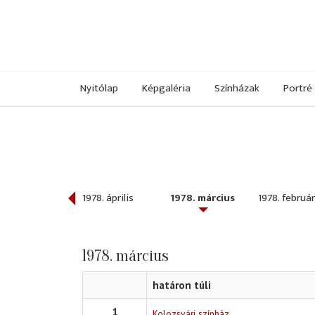
Nyitólap
Képgaléria
Színházak
Portré
978. május
1978. április
1978. március
1978. február
1978. március
határon túli
1
Kolozsvári színház