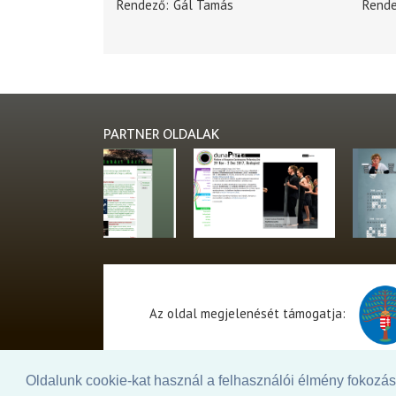
Rendező
Gál Tamás
Rend
PARTNER OLDALAK
Az oldal megjelenését támogatja:
Oldalunk cookie-kat használ a felhasználói élmény fokozásá