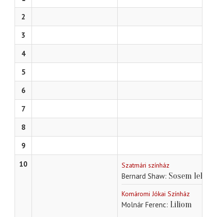
2
3
4
5
6
7
8
9
10
Szatmári színház
Sosem lehet 
Bernard Shaw
Komáromi Jókai Színház
Liliom
Molnár Ferenc