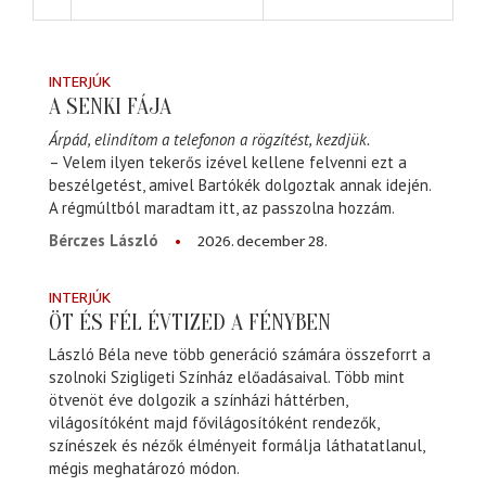
INTERJÚK
A SENKI FÁJA
Árpád, elindítom a telefonon a rögzítést, kezdjük.
– Velem ilyen tekerős izével kellene felvenni ezt a
beszélgetést, amivel Bartókék dolgoztak annak idején.
A régmúltból maradtam itt, az passzolna hozzám.
2026. december 28.
Bérczes László
INTERJÚK
ÖT ÉS FÉL ÉVTIZED A FÉNYBEN
László Béla neve több generáció számára összeforrt a
szolnoki Szigligeti Színház előadásaival. Több mint
ötvenöt éve dolgozik a színházi háttérben,
világosítóként majd fővilágosítóként rendezők,
színészek és nézők élményeit formálja láthatatlanul,
mégis meghatározó módon.