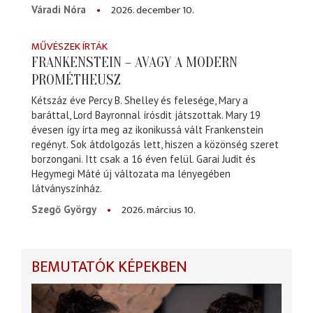
2026. december 10.
Váradi Nóra
MŰVÉSZEK ÍRTÁK
FRANKENSTEIN – AVAGY A MODERN
PROMÉTHEUSZ
Kétszáz éve Percy B. Shelley és felesége, Mary a
baráttal, Lord Bayronnal írósdit játszottak. Mary 19
évesen így írta meg az ikonikussá vált Frankenstein
regényt. Sok átdolgozás lett, hiszen a közönség szeret
borzongani. Itt csak a 16 éven felül. Garai Judit és
Hegymegi Máté új változata ma lényegében
látványszínház.
2026. március 10.
Szegő György
BEMUTATÓK KÉPEKBEN