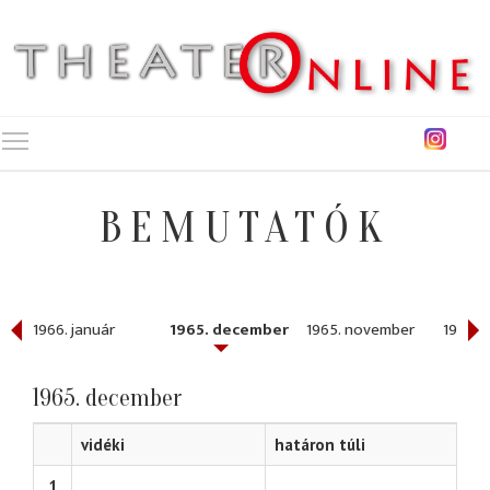
Toggle main menu visibility
BEMUTATÓK
1966. január
1965. december
1965. november
1965. 
1965. december
vidéki
határon túli
1