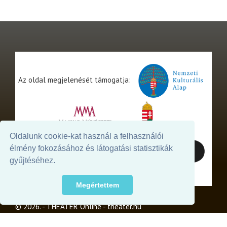
Az oldal megjelenését támogatja:
Oldalunk cookie-kat használ a felhasználói
élmény fokozásához és látogatási statisztikák
gyűjtéséhez.
Megértettem
© 2026. - THEATER Online -
theater.hu