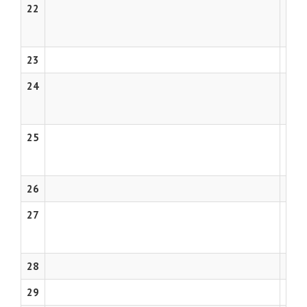
22
Újvid
Vége
23
24
Temes
Arth
25
Kama
Tímá
26
27
Szab
Gar
28
29