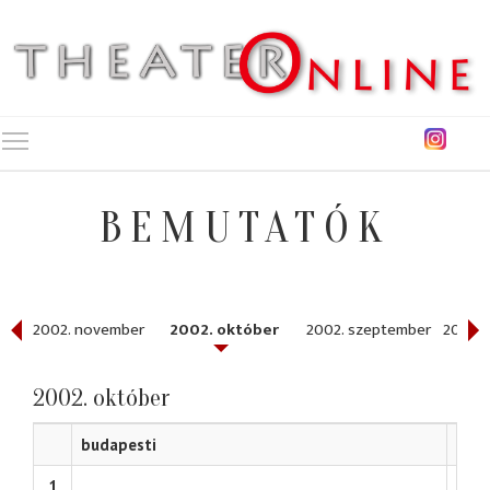
Toggle main menu visibility
BEMUTATÓK
r
2002. november
2002. október
2002. szeptember
2002. 
2002. október
budapesti
hatá
1