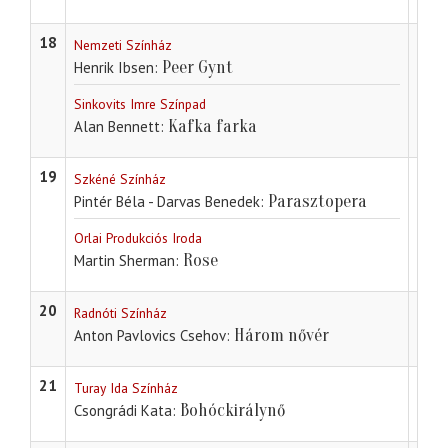
18
Nemzeti Színház
Peer Gynt
Henrik Ibsen
Sinkovits Imre Színpad
Kafka farka
Alan Bennett
19
Szkéné Színház
Koloz
Parasztopera
Pintér Béla - Darvas Benedek
Erke
Orlai Produkciós Iroda
Rose
Martin Sherman
20
Radnóti Színház
Lilli
Három nővér
Anton Pavlovics Csehov
G.I.
21
Turay Ida Színház
Bohóckirálynő
Csongrádi Kata