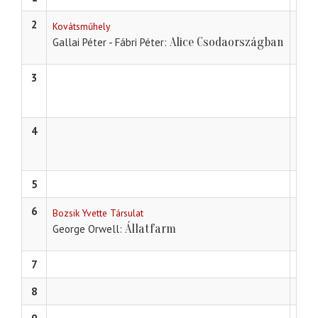
2
Kovátsműhely
Alice Csodaországban
Gallai Péter - Fábri Péter
3
Figur
Horv
4
Szatm
Pres
5
6
Bozsik Yvette Társulat
Állatfarm
George Orwell
7
8