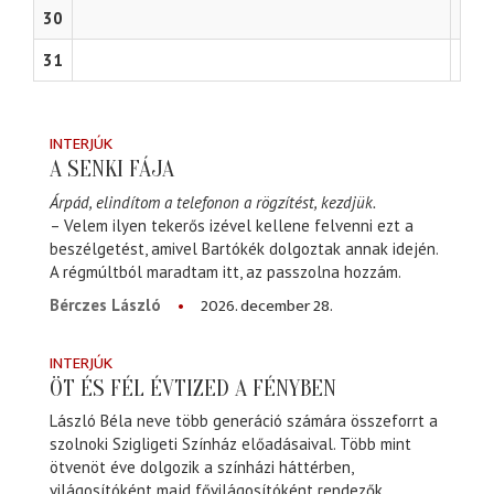
30
31
INTERJÚK
A SENKI FÁJA
Árpád, elindítom a telefonon a rögzítést, kezdjük.
– Velem ilyen tekerős izével kellene felvenni ezt a
beszélgetést, amivel Bartókék dolgoztak annak idején.
A régmúltból maradtam itt, az passzolna hozzám.
2026. december 28.
Bérczes László
INTERJÚK
ÖT ÉS FÉL ÉVTIZED A FÉNYBEN
László Béla neve több generáció számára összeforrt a
szolnoki Szigligeti Színház előadásaival. Több mint
ötvenöt éve dolgozik a színházi háttérben,
világosítóként majd fővilágosítóként rendezők,