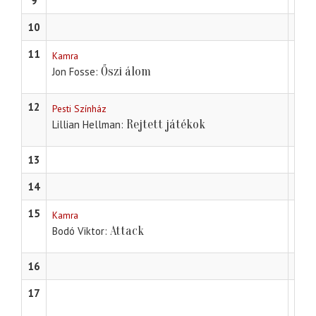
9
10
11
Kamra
Maros
Őszi álom
Jon Fosse
Moln
12
Pesti Színház
Rejtett játékok
Lillian Hellman
13
14
15
Kamra
Attack
Bodó Viktor
16
17
Nagy
Móri