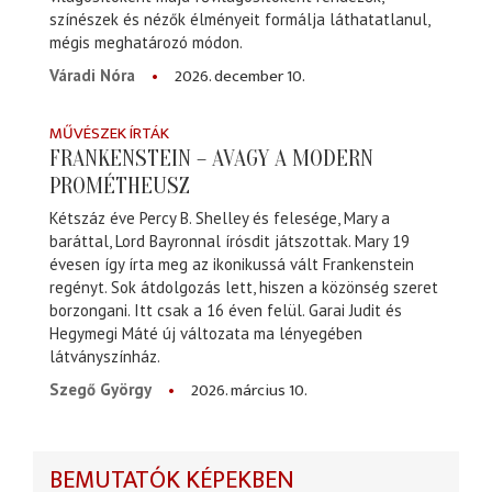
színészek és nézők élményeit formálja láthatatlanul,
mégis meghatározó módon.
2026. december 10.
Váradi Nóra
MŰVÉSZEK ÍRTÁK
FRANKENSTEIN – AVAGY A MODERN
PROMÉTHEUSZ
Kétszáz éve Percy B. Shelley és felesége, Mary a
baráttal, Lord Bayronnal írósdit játszottak. Mary 19
évesen így írta meg az ikonikussá vált Frankenstein
regényt. Sok átdolgozás lett, hiszen a közönség szeret
borzongani. Itt csak a 16 éven felül. Garai Judit és
Hegymegi Máté új változata ma lényegében
látványszínház.
2026. március 10.
Szegő György
BEMUTATÓK KÉPEKBEN