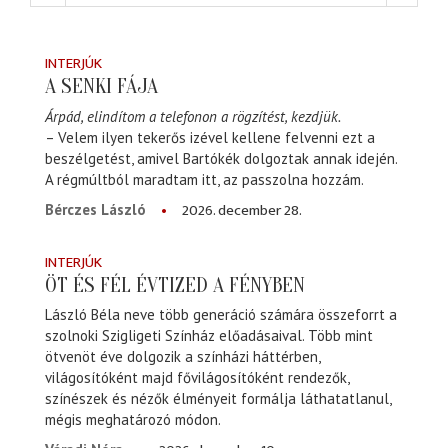
INTERJÚK
A SENKI FÁJA
Árpád, elindítom a telefonon a rögzítést, kezdjük.
– Velem ilyen tekerős izével kellene felvenni ezt a
beszélgetést, amivel Bartókék dolgoztak annak idején.
A régmúltból maradtam itt, az passzolna hozzám.
2026. december 28.
Bérczes László
INTERJÚK
ÖT ÉS FÉL ÉVTIZED A FÉNYBEN
László Béla neve több generáció számára összeforrt a
szolnoki Szigligeti Színház előadásaival. Több mint
ötvenöt éve dolgozik a színházi háttérben,
világosítóként majd fővilágosítóként rendezők,
színészek és nézők élményeit formálja láthatatlanul,
mégis meghatározó módon.