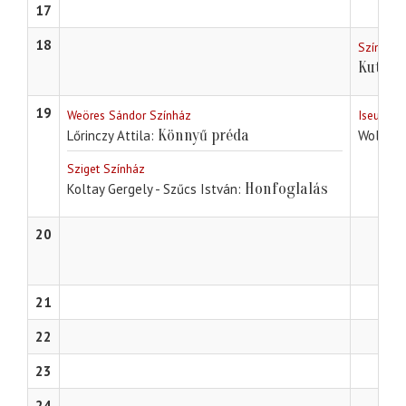
17
18
Színházi
Kutyas
19
Weöres Sándor Színház
Iseumi S
Könnyű préda
Lőrinczy Attila
Wolfgan
Sziget Színház
Honfoglalás
Koltay Gergely - Szűcs István
20
21
22
23
24