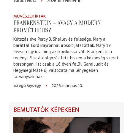
2026. december 10.
Váradi Nóra
MŰVÉSZEK ÍRTÁK
FRANKENSTEIN – AVAGY A MODERN
PROMÉTHEUSZ
Kétszáz éve Percy B. Shelley és felesége, Mary a
baráttal, Lord Bayronnal írósdit játszottak. Mary 19
évesen így írta meg az ikonikussá vált Frankenstein
regényt. Sok átdolgozás lett, hiszen a közönség szeret
borzongani. Itt csak a 16 éven felül. Garai Judit és
Hegymegi Máté új változata ma lényegében
látványszínház.
2026. március 10.
Szegő György
BEMUTATÓK KÉPEKBEN