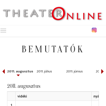
Toggle main menu visibility
BEMUTATÓK
er
2011. augusztus
2011. július
2011. június
2011. 
2011. augusztus
vidéki
nyári
1