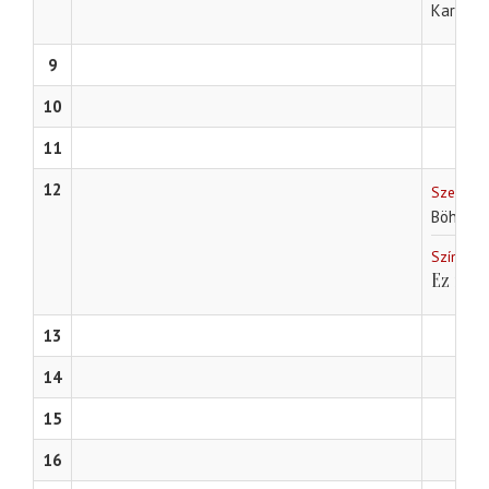
Karafiát
9
10
11
12
Szegedi 
Böhm Gy
Színházi
Ez mos
13
14
15
16