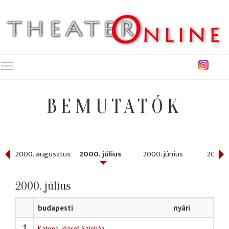
Toggle main menu visibility
BEMUTATÓK
ber
2000. augusztus
2000. július
2000. június
2000. 
2000. július
budapesti
nyári
1
Katona József Színház