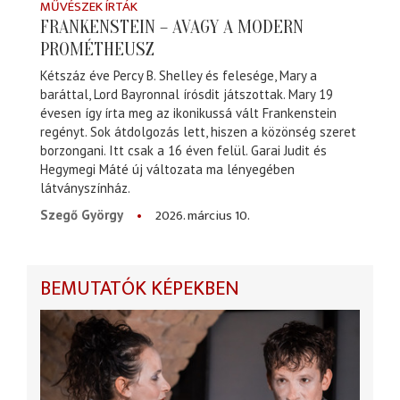
MŰVÉSZEK ÍRTÁK
FRANKENSTEIN – AVAGY A MODERN
PROMÉTHEUSZ
Kétszáz éve Percy B. Shelley és felesége, Mary a
baráttal, Lord Bayronnal írósdit játszottak. Mary 19
évesen így írta meg az ikonikussá vált Frankenstein
regényt. Sok átdolgozás lett, hiszen a közönség szeret
borzongani. Itt csak a 16 éven felül. Garai Judit és
Hegymegi Máté új változata ma lényegében
látványszínház.
2026. március 10.
Szegő György
BEMUTATÓK KÉPEKBEN