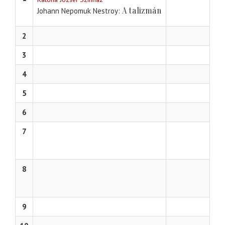
A talizmán
Johann Nepomuk Nestroy
2
3
4
5
6
7
8
9