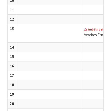
10
11
12
13
Zsámbéki Színházi
Sa
Verebes Ernő
14
15
16
17
18
19
20