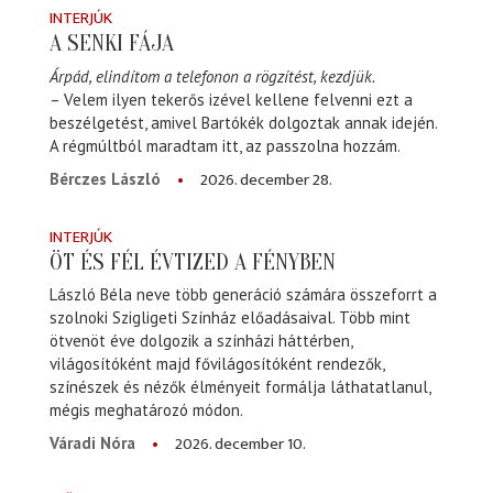
INTERJÚK
A SENKI FÁJA
Árpád, elindítom a telefonon a rögzítést, kezdjük.
– Velem ilyen tekerős izével kellene felvenni ezt a
beszélgetést, amivel Bartókék dolgoztak annak idején.
A régmúltból maradtam itt, az passzolna hozzám.
2026. december 28.
Bérczes László
INTERJÚK
ÖT ÉS FÉL ÉVTIZED A FÉNYBEN
László Béla neve több generáció számára összeforrt a
szolnoki Szigligeti Színház előadásaival. Több mint
ötvenöt éve dolgozik a színházi háttérben,
világosítóként majd fővilágosítóként rendezők,
színészek és nézők élményeit formálja láthatatlanul,
mégis meghatározó módon.
2026. december 10.
Váradi Nóra