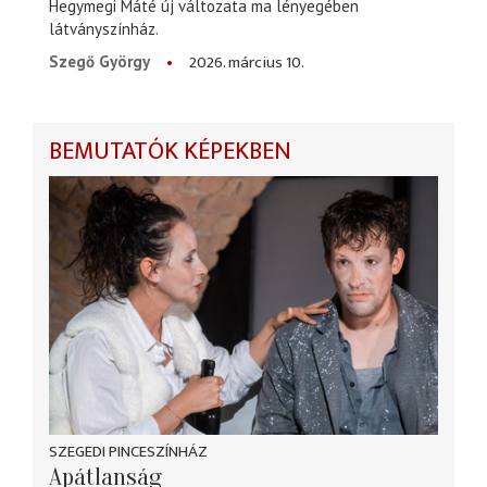
Hegymegi Máté új változata ma lényegében
látványszínház.
2026. március 10.
Szegő György
BEMUTATÓK KÉPEKBEN
SZEGEDI PINCESZÍNHÁZ
Apátlanság