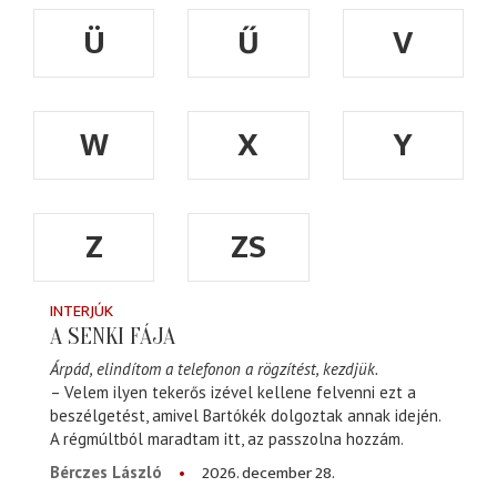
Ü
Ű
V
W
X
Y
Z
ZS
INTERJÚK
A SENKI FÁJA
Árpád, elindítom a telefonon a rögzítést, kezdjük.
– Velem ilyen tekerős izével kellene felvenni ezt a
beszélgetést, amivel Bartókék dolgoztak annak idején.
A régmúltból maradtam itt, az passzolna hozzám.
2026. december 28.
Bérczes László