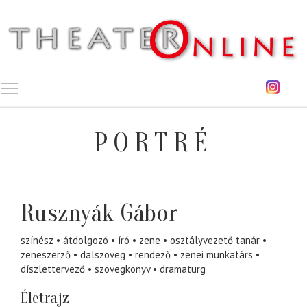
Toggle main menu visibility
PORTRÉ
Rusznyák Gábor
színész
átdolgozó
író
zene
osztályvezető tanár
zeneszerző
dalszöveg
rendező
zenei munkatárs
díszlettervező
szövegkönyv
dramaturg
Életrajz