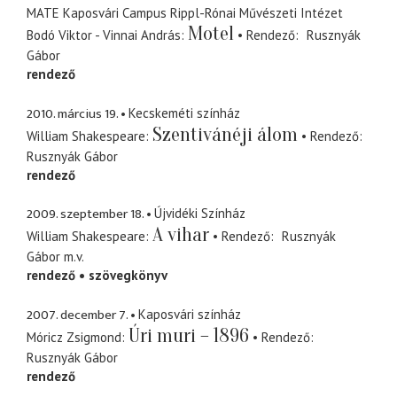
MATE Kaposvári Campus Rippl-Rónai Művészeti Intézet
Motel
Bodó Viktor - Vinnai András
Rendező
Rusznyák
Gábor
rendező
2010. március 19.
Kecskeméti színház
Szentivánéji álom
William Shakespeare
Rendező
Rusznyák Gábor
rendező
2009. szeptember 18.
Újvidéki Színház
A vihar
William Shakespeare
Rendező
Rusznyák
Gábor
m.v.
rendező
szövegkönyv
2007. december 7.
Kaposvári színház
Úri muri – 1896
Móricz Zsigmond
Rendező
Rusznyák Gábor
rendező