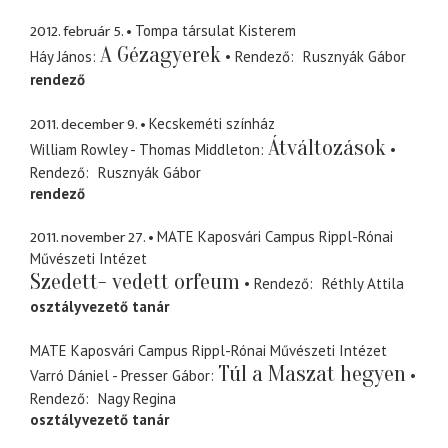
2012. február 5.
Tompa társulat Kisterem
A Gézagyerek
Háy János
Rendező
Rusznyák Gábor
rendező
2011. december 9.
Kecskeméti színház
Átváltozások
William Rowley - Thomas Middleton
Rendező
Rusznyák Gábor
rendező
2011. november 27.
MATE Kaposvári Campus Rippl-Rónai
Művészeti Intézet
Szedett- vedett orfeum
Rendező
Réthly Attila
osztályvezető tanár
MATE Kaposvári Campus Rippl-Rónai Művészeti Intézet
Túl a Maszat hegyen
Varró Dániel - Presser Gábor
Rendező
Nagy Regina
osztályvezető tanár