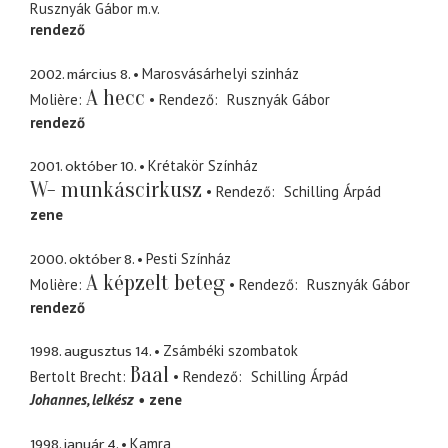
Rusznyák Gábor
m.v.
rendező
2002. március 8.
Marosvásárhelyi szinház
A hecc
Molière
Rendező
Rusznyák Gábor
rendező
2001. október 10.
Krétakör Színház
W- munkáscirkusz
Rendező
Schilling Árpád
zene
2000. október 8.
Pesti Színház
A képzelt beteg
Molière
Rendező
Rusznyák Gábor
rendező
1998. augusztus 14.
Zsámbéki szombatok
Baal
Bertolt Brecht
Rendező
Schilling Árpád
Johannes
lelkész
zene
1998. január 4.
Kamra