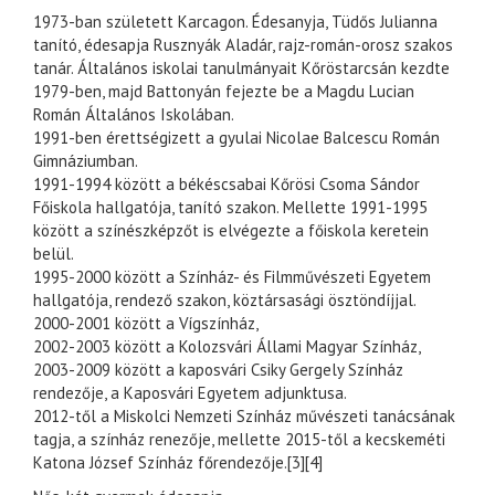
1973-ban született Karcagon. Édesanyja, Tüdős Julianna
tanító, édesapja Rusznyák Aladár, rajz-román-orosz szakos
tanár. Általános iskolai tanulmányait Kőröstarcsán kezdte
1979-ben, majd Battonyán fejezte be a Magdu Lucian
Román Általános Iskolában.
1991-ben érettségizett a gyulai Nicolae Balcescu Román
Gimnáziumban.
1991-1994 között a békéscsabai Kőrösi Csoma Sándor
Főiskola hallgatója, tanító szakon. Mellette 1991-1995
között a színészképzőt is elvégezte a főiskola keretein
belül.
1995-2000 között a Színház- és Filmművészeti Egyetem
hallgatója, rendező szakon, köztársasági ösztöndíjjal.
2000-2001 között a Vígszínház,
2002-2003 között a Kolozsvári Állami Magyar Színház,
2003-2009 között a kaposvári Csiky Gergely Színház
rendezője, a Kaposvári Egyetem adjunktusa.
2012-től a Miskolci Nemzeti Színház művészeti tanácsának
tagja, a színház renezője, mellette 2015-től a kecskeméti
Katona József Színház főrendezője.[3][4]