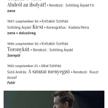
Alulról az ibolyát!
Rendező
Schilling Árpád
f.h.
zene
1997. szeptember 30.
Krétakör Színház
Kicsi
Schilling Árpád
Koreográfus
Kadala Petra
zene
dalszöveg
1996. szeptember 30.
Krétakör Színház
Toronykút
Rendező
Schilling Árpád
Szereplő
1992. szeptember 25.
Jókai Szinház
A szuzai menyegző
Sütő András
Rendező
Ruszt
József
Futár