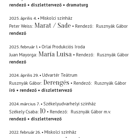
rendező
díszlettervező
dramaturg
2025. április 4.
Miskolci színház
Marat / Sade
Peter Weiss
Rendező
Rusznyák Gábor
rendező
2025. február 1.
Orlai Produkciós Iroda
María Luisa
Juan Mayorga
Rendező
Rusznyák Gábor
rendező
2024. április 29.
Udvartér Teátrum
Derengés
Rusznyák Gábor
Rendező
Rusznyák Gábor
író
rendező
díszlettervező
2024. március 7.
Székelyudvarhelyi színház
10
Székely Csaba
Rendező
Rusznyák Gábor
m.v.
rendező
díszlettervező
2022. február 26.
Miskolci színház