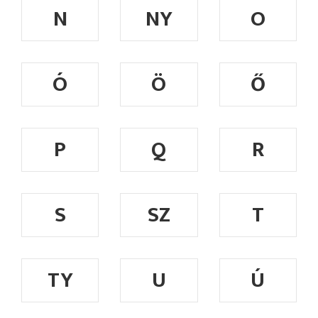
N
NY
O
Ó
Ö
Ő
P
Q
R
S
SZ
T
TY
U
Ú