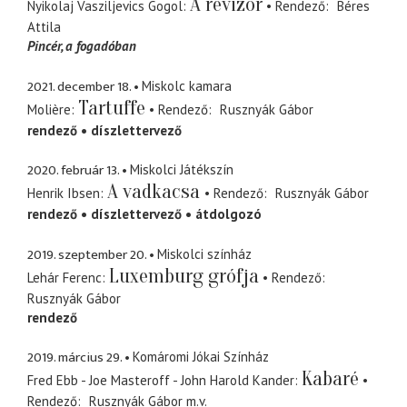
A revizor
Nyikolaj Vasziljevics Gogol
Rendező
Béres
Attila
Pincér
a fogadóban
2021. december 18.
Miskolc kamara
Tartuffe
Molière
Rendező
Rusznyák Gábor
rendező
díszlettervező
2020. február 13.
Miskolci Játékszín
A vadkacsa
Henrik Ibsen
Rendező
Rusznyák Gábor
rendező
díszlettervező
átdolgozó
2019. szeptember 20.
Miskolci színház
Luxemburg grófja
Lehár Ferenc
Rendező
Rusznyák Gábor
rendező
2019. március 29.
Komáromi Jókai Színház
Kabaré
Fred Ebb - Joe Masteroff - John Harold Kander
Rendező
Rusznyák Gábor
m.v.