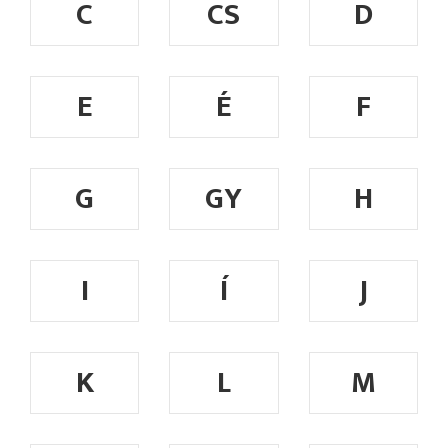
C
CS
D
E
É
F
G
GY
H
I
Í
J
K
L
M