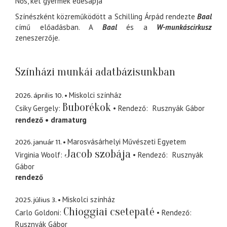
Nős, két gyermek édesapja
Színészként közreműködött a Schilling Árpád rendezte
Baal
című előadásban. A
Baal
és a
W-munkáscirkusz
zeneszerzője.
Színházi munkái adatbázisunkban
2026. április 10.
Miskolci színház
Buborékok
Csiky Gergely
Rendező
Rusznyák Gábor
rendező
dramaturg
2026. január 11.
Marosvásárhelyi Művészeti Egyetem
Jacob szobája
Virginia Woolf
Rendező
Rusznyák
Gábor
rendező
2025. július 3.
Miskolci színház
Chioggiai csetepaté
Carlo Goldoni
Rendező
Rusznyák Gábor