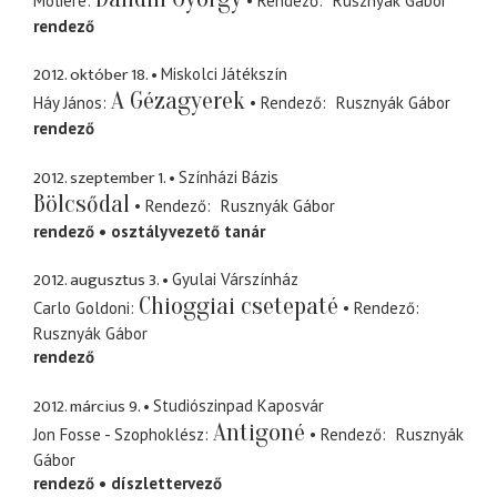
Molière
Rendező
Rusznyák Gábor
rendező
2012. október 18.
Miskolci Játékszín
A Gézagyerek
Háy János
Rendező
Rusznyák Gábor
rendező
2012. szeptember 1.
Színházi Bázis
Bölcsődal
Rendező
Rusznyák Gábor
rendező
osztályvezető tanár
2012. augusztus 3.
Gyulai Várszínház
Chioggiai csetepaté
Carlo Goldoni
Rendező
Rusznyák Gábor
rendező
2012. március 9.
Studiószinpad Kaposvár
Antigoné
Jon Fosse - Szophoklész
Rendező
Rusznyák
Gábor
rendező
díszlettervező