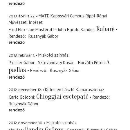
rendező
2013. április 22.
MATE Kaposvári Campus Rippl-Rónai
Művészeti Intézet
Kabaré
Fred Ebb - Joe Masteroff - John Harold Kander
Rendező
Rusznyák Gábor
rendező
2013. február 1.
Miskolci színház
A
Presser Gábor - Sztevanovity Dusán - Horváth Péter
padlás
Rendező
Rusznyák Gábor
rendező
2012. december 12.
Kelemen László Kamaraszínház
Chioggiai csetepaté
Carlo Goldoni
Rendező
Rusznyák Gábor
rendező
2012. november 30.
Miskolci színház
Dandin György