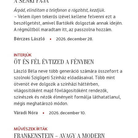
A SENKI FÁJA
Árpád, elindítom a telefonon a rögzítést, kezdjük.
– Velem ilyen tekerős izével kellene felvenni ezt a
beszélgetést, amivel Bartókék dolgoztak annak idején.
A régmúltból maradtam itt, az passzolna hozzám.
2026. december 28.
Bérczes László
INTERJÚK
ÖT ÉS FÉL ÉVTIZED A FÉNYBEN
László Béla neve több generáció számára összeforrt a
szolnoki Szigligeti Színház előadásaival. Több mint
ötvenöt éve dolgozik a színházi háttérben,
világosítóként majd fővilágosítóként rendezők,
színészek és nézők élményeit formálja láthatatlanul,
mégis meghatározó módon.
2026. december 10.
Váradi Nóra
MŰVÉSZEK ÍRTÁK
FRANKENSTEIN – AVAGY A MODERN