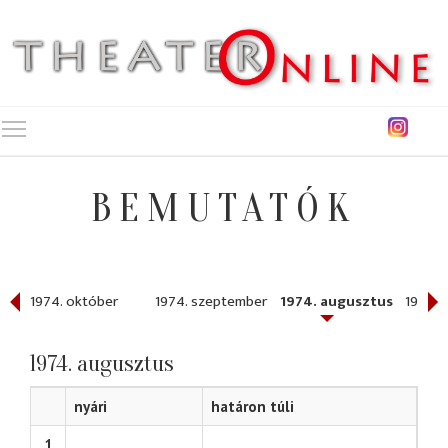
Toggle main menu visibility
BEMUTATÓK
r
1974. október
1974. szeptember
1974. augusztus
1974. j
1974. augusztus
nyári
határon túli
1