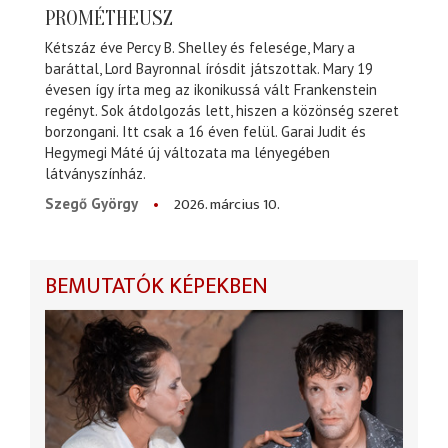
PROMÉTHEUSZ
Kétszáz éve Percy B. Shelley és felesége, Mary a
baráttal, Lord Bayronnal írósdit játszottak. Mary 19
évesen így írta meg az ikonikussá vált Frankenstein
regényt. Sok átdolgozás lett, hiszen a közönség szeret
borzongani. Itt csak a 16 éven felül. Garai Judit és
Hegymegi Máté új változata ma lényegében
látványszínház.
2026. március 10.
Szegő György
BEMUTATÓK KÉPEKBEN