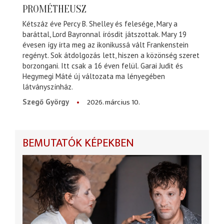
PROMÉTHEUSZ
Kétszáz éve Percy B. Shelley és felesége, Mary a
baráttal, Lord Bayronnal írósdit játszottak. Mary 19
évesen így írta meg az ikonikussá vált Frankenstein
regényt. Sok átdolgozás lett, hiszen a közönség szeret
borzongani. Itt csak a 16 éven felül. Garai Judit és
Hegymegi Máté új változata ma lényegében
látványszínház.
2026. március 10.
Szegő György
BEMUTATÓK KÉPEKBEN