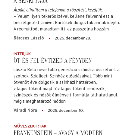
A SENKI FÁJA
Árpád, elindítom a telefonon a rögzítést, kezdjük.
– Velem ilyen tekerős izével kellene felvenni ezt a
beszélgetést, amivel Bartókék dolgoztak annak idején.
A régmúltból maradtam itt, az passzolna hozzám.
2026. december 28.
Bérczes László
INTERJÚK
ÖT ÉS FÉL ÉVTIZED A FÉNYBEN
László Béla neve több generáció számára összeforrt a
szolnoki Szigligeti Színház előadásaival. Több mint
ötvenöt éve dolgozik a színházi háttérben,
világosítóként majd fővilágosítóként rendezők,
színészek és nézők élményeit formálja láthatatlanul,
mégis meghatározó módon.
2026. december 10.
Váradi Nóra
MŰVÉSZEK ÍRTÁK
FRANKENSTEIN – AVAGY A MODERN