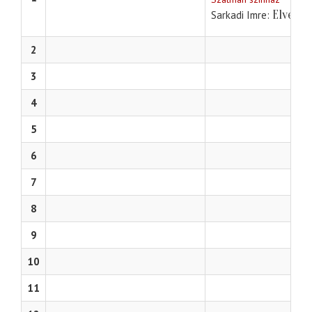
Elvesze
Sarkadi Imre
2
3
4
5
6
7
8
9
10
11