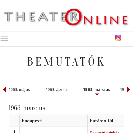
Toggle main menu visibility
BEMUTATÓK
1963. május
1963. április
1963. március
1963. 
1963. március
budapesti
határon túli
1
Szatmári színház