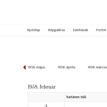
Nyitólap
Képgaléria
Színházak
Portré
958. június
1958. május
1958. április
1958. márciu
1958. február
határon túli
1