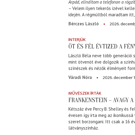
Árpád, elindítom a telefonon a rögzít
– Velem ilyen tekerős izével kell
idején. A régmúltból maradtam itt
2026. decemb
Bérczes László
INTERJÚK
ÖT ÉS FÉL ÉVTIZED A FÉ
László Béla neve több generáció s
mint ötvenöt éve dolgozik a szính
színészek és nézők élményeit for
2026. december 1
Váradi Nóra
MŰVÉSZEK ÍRTÁK
FRANKENSTEIN – AVAGY 
Kétszáz éve Percy B. Shelley és fe
évesen így írta meg az ikonikussá
szeret borzongani. Itt csak a 16 
látványszínház.