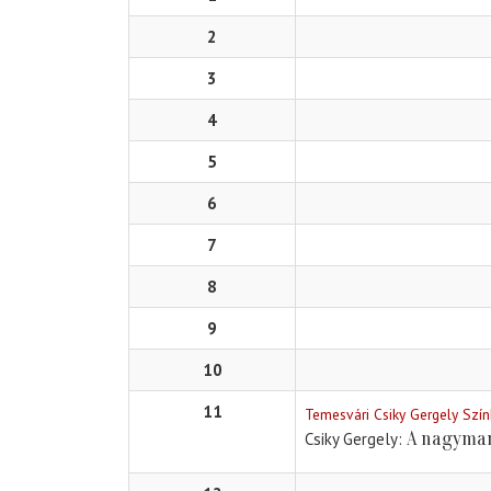
2
3
4
5
6
7
8
9
10
11
Temesvári Csiky Gergely Szí
A nagyma
Csiky Gergely