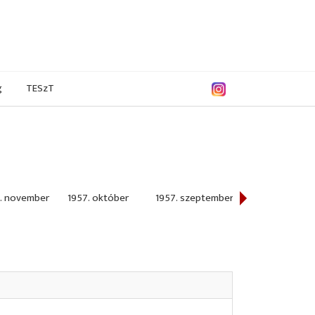
g
TESzT
. november
1957. október
1957. szeptember
1957. június