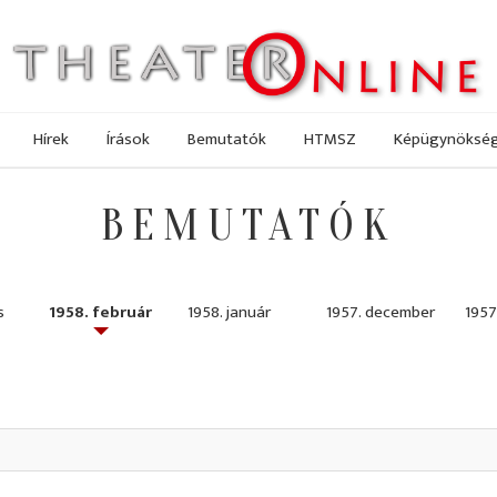
Hírek
Írások
Bemutatók
HTMSZ
Képügynöksé
BEMUTATÓK
s
1958. február
1958. január
1957. december
1957