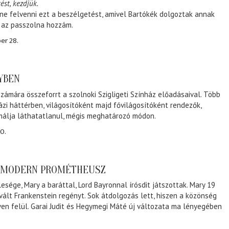
ést, kezdjük.
ene felvenni ezt a beszélgetést, amivel Bartókék dolgoztak annak
, az passzolna hozzám.
er 28.
NYBEN
zámára összeforrt a szolnoki Szigligeti Színház előadásaival. Több
ázi háttérben, világosítóként majd fővilágosítóként rendezők,
málja láthatatlanul, mégis meghatározó módon.
0.
A MODERN PROMÉTHEUSZ
lesége, Mary a baráttal, Lord Bayronnal írósdit játszottak. Mary 19
 vált Frankenstein regényt. Sok átdolgozás lett, hiszen a közönség
éven felül. Garai Judit és Hegymegi Máté új változata ma lényegében