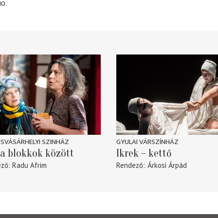
10.
SVÁSÁRHELYI SZINHÁZ
GYULAI VÁRSZÍNHÁZ
a blokkok között
Ikrek – kettő
ező
Radu Afrim
Rendező
Árkosi Árpád