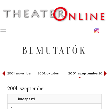
Toggle main menu visibility
BEMUTATÓK
r
2001. november
2001. október
2001. szeptember
2001. 
2001. szeptember
budapesti
1