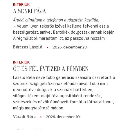
INTERJÚK
A SENKI FÁJA
Árpád, elindítom a telefonon a rögzítést, kezdjük.
– Velem ilyen tekerős izével kellene felvenni ezt a
beszélgetést, amivel Bartókék dolgoztak annak idején.
A régmúltból maradtam itt, az passzolna hozzám.
2026. december 28.
Bérczes László
INTERJÚK
ÖT ÉS FÉL ÉVTIZED A FÉNYBEN
László Béla neve több generáció számára összeforrt a
szolnoki Szigligeti Színház előadásaival. Több mint
ötvenöt éve dolgozik a színházi háttérben,
világosítóként majd fővilágosítóként rendezők,
színészek és nézők élményeit formálja láthatatlanul,
mégis meghatározó módon.
2026. december 10.
Váradi Nóra