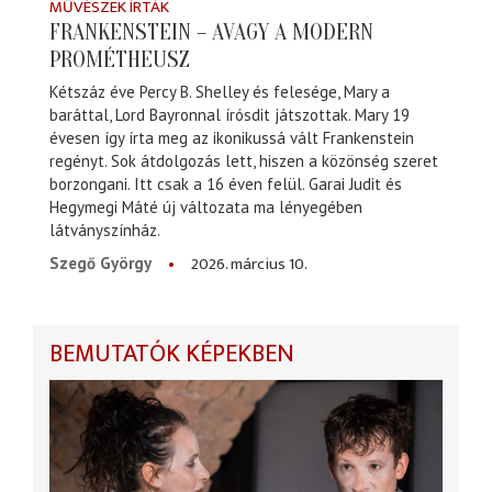
MŰVÉSZEK ÍRTÁK
FRANKENSTEIN – AVAGY A MODERN
PROMÉTHEUSZ
Kétszáz éve Percy B. Shelley és felesége, Mary a
baráttal, Lord Bayronnal írósdit játszottak. Mary 19
évesen így írta meg az ikonikussá vált Frankenstein
regényt. Sok átdolgozás lett, hiszen a közönség szeret
borzongani. Itt csak a 16 éven felül. Garai Judit és
Hegymegi Máté új változata ma lényegében
látványszínház.
2026. március 10.
Szegő György
BEMUTATÓK KÉPEKBEN