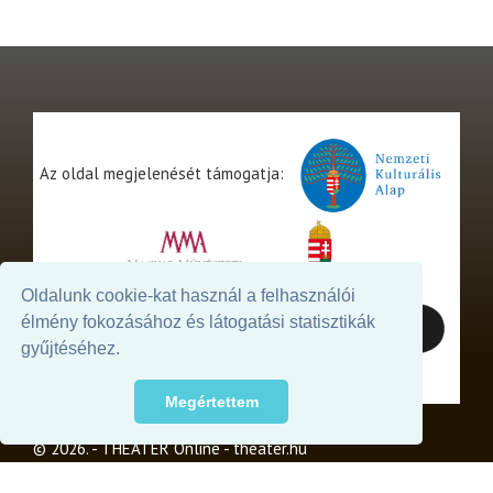
Az oldal megjelenését támogatja:
Oldalunk cookie-kat használ a felhasználói
élmény fokozásához és látogatási statisztikák
gyűjtéséhez.
Megértettem
© 2026. - THEATER Online -
theater.hu