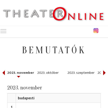
Toggle main menu visibility
BEMUTATÓK
r
2023. november
2023. október
2023. szeptember
2023. 
2023. november
budapesti
1