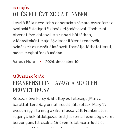
INTERJÚK
ÖT ÉS FÉL ÉVTIZED A FÉNYBEN
László Béla neve több generáció számára összeforrt a
szolnoki Szigligeti Színház előadásaival. Több mint
ötvenöt éve dolgozik a színházi háttérben,
világosítóként majd fővilágosítóként rendezők,
színészek és nézők élményeit formálja láthatatlanul,
mégis meghatározó módon.
2026. december 10.
Váradi Nóra
MŰVÉSZEK ÍRTÁK
FRANKENSTEIN – AVAGY A MODERN
PROMÉTHEUSZ
Kétszáz éve Percy B. Shelley és felesége, Mary a
baráttal, Lord Bayronnal írósdit játszottak. Mary 19
évesen így írta meg az ikonikussá vált Frankenstein
regényt. Sok átdolgozás lett, hiszen a közönség szeret
borzongani. Itt csak a 16 éven felül. Garai Judit és