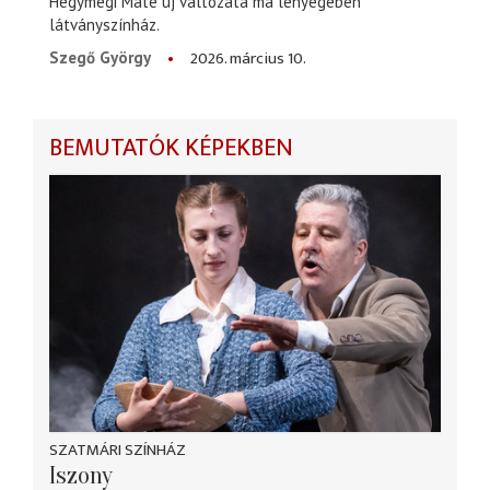
Hegymegi Máté új változata ma lényegében
látványszínház.
2026. március 10.
Szegő György
BEMUTATÓK KÉPEKBEN
SZATMÁRI SZÍNHÁZ
Iszony