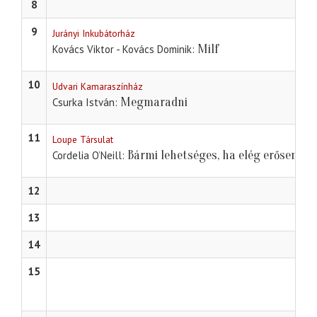
8
9
Jurányi Inkubátorház
Milf
Kovács Viktor - Kovács Dominik
10
Udvari Kamaraszínház
Megmaradni
Csurka István
11
Loupe Társulat
Bármi lehetséges, ha elég erősen go
Cordelia O’Neill
12
13
14
15