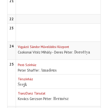
21
22
23
24
Vigyázó Sándor Művelődési Központ
Dorottya
Csokonai Vitéz Mihály - Deres Péter
25
Pesti Színház
Amadeus
Peter Shaffer
Térszínház
Švejk
TranzDanz Társulat
Hermész
Kovács Gerzson Péter