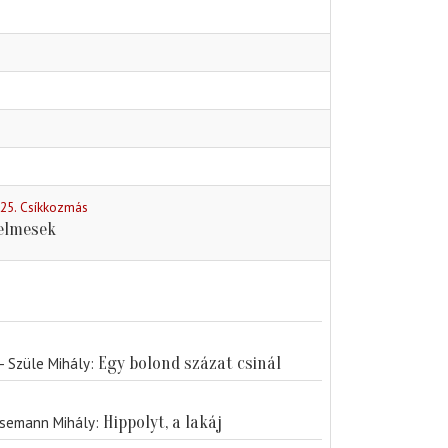
 25. Csíkkozmás
elmesek
Egy bolond százat csinál
- Szüle Mihály
Hippolyt, a lakáj
Eisemann Mihály