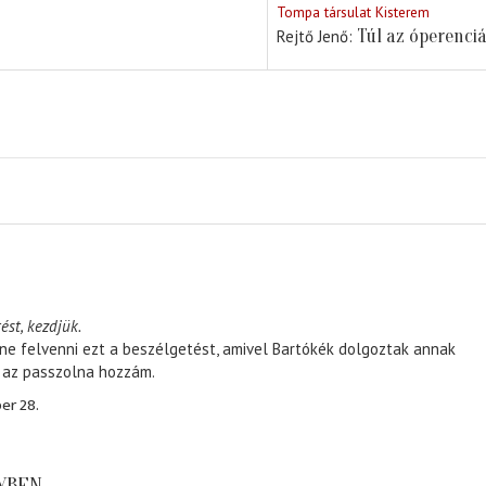
Tompa társulat Kisterem
Túl az óperenci
Rejtő Jenő
ést, kezdjük.
ene felvenni ezt a beszélgetést, amivel Bartókék dolgoztak annak
, az passzolna hozzám.
er 28.