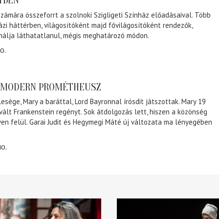
NYBEN
zámára összeforrt a szolnoki Szigligeti Színház előadásaival. Több
ázi háttérben, világosítóként majd fővilágosítóként rendezők,
málja láthatatlanul, mégis meghatározó módon.
0.
A MODERN PROMÉTHEUSZ
lesége, Mary a baráttal, Lord Bayronnal írósdit játszottak. Mary 19
 vált Frankenstein regényt. Sok átdolgozás lett, hiszen a közönség
éven felül. Garai Judit és Hegymegi Máté új változata ma lényegében
10.