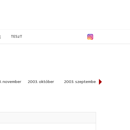
g
TESzT
3. november
2003. október
2003. szeptember
2003. augusztu