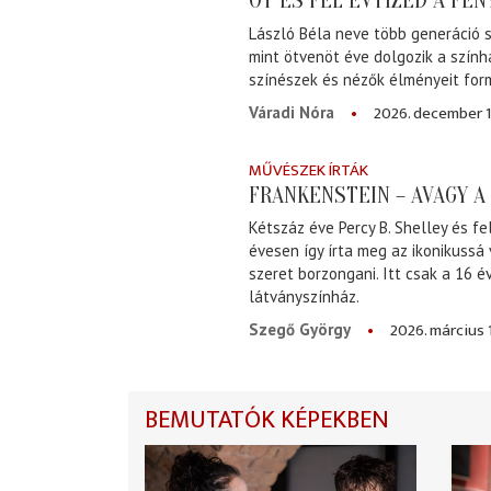
ÖT ÉS FÉL ÉVTIZED A FÉ
László Béla neve több generáció s
mint ötvenöt éve dolgozik a szính
színészek és nézők élményeit for
2026. december 1
Váradi Nóra
MŰVÉSZEK ÍRTÁK
FRANKENSTEIN – AVAGY 
Kétszáz éve Percy B. Shelley és fe
évesen így írta meg az ikonikussá
szeret borzongani. Itt csak a 16 
látványszínház.
2026. március 
Szegő György
BEMUTATÓK KÉPEKBEN