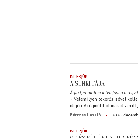
INTERJÚK
A SENKI FÁJA
Árpád, elindítom a telefonon a rögzít
– Velem ilyen tekerős izével kell
idején. A régmúltból maradtam itt
2026. decemb
Bérczes László
INTERJÚK