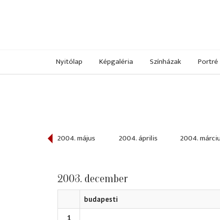
Nyitólap
Képgaléria
Színházak
Portré
004. június
2004. május
2004. április
2004. márci
2003. december
budapesti
1