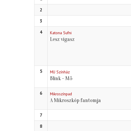
2
3
4
Katona Sufni
Lesz vigasz
5
MU Színház
Blink - M5
6
Mikroszínpad
A Mikroszkóp fantomja
7
8