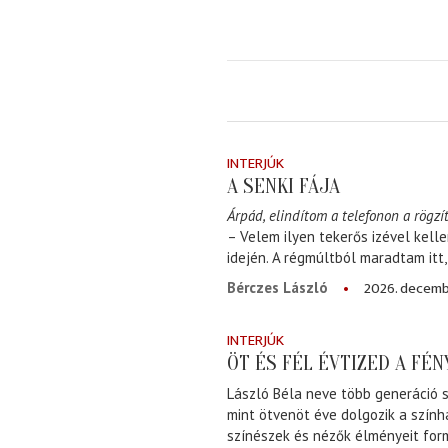
INTERJÚK
A SENKI FÁJA
Árpád, elindítom a telefonon a rögzít
– Velem ilyen tekerős izével kell
idején. A régmúltból maradtam itt
2026. decemb
Bérczes László
INTERJÚK
ÖT ÉS FÉL ÉVTIZED A FÉ
László Béla neve több generáció s
mint ötvenöt éve dolgozik a szính
színészek és nézők élményeit for