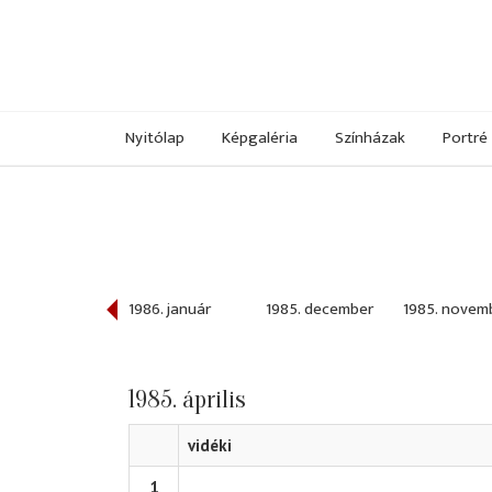
Nyitólap
Képgaléria
Színházak
Portré
986. február
1986. január
1985. december
1985. novem
1985. április
vidéki
1