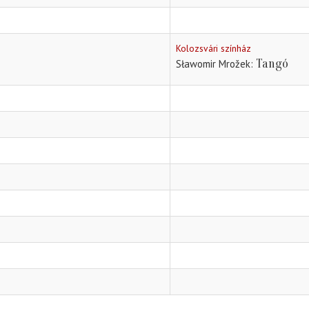
Kolozsvári színház
Tangó
Sławomir Mrožek