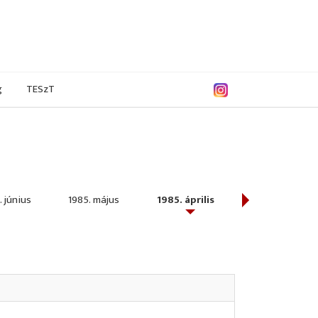
g
TESzT
. június
1985. május
1985. április
1985. március