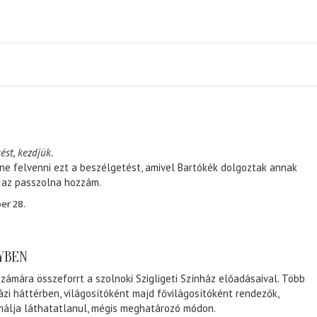
ést, kezdjük.
ene felvenni ezt a beszélgetést, amivel Bartókék dolgoztak annak
, az passzolna hozzám.
er 28.
NYBEN
zámára összeforrt a szolnoki Szigligeti Színház előadásaival. Több
ázi háttérben, világosítóként majd fővilágosítóként rendezők,
málja láthatatlanul, mégis meghatározó módon.