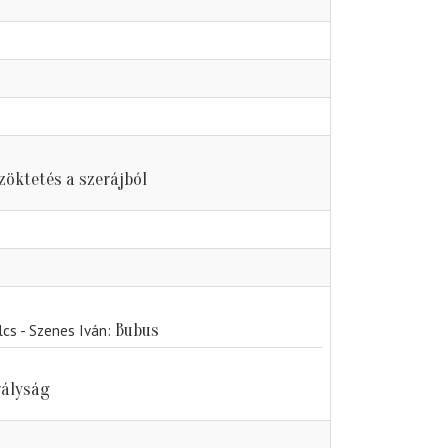
zöktetés a szerájból
Bubus
lcs - Szenes Iván
rályság