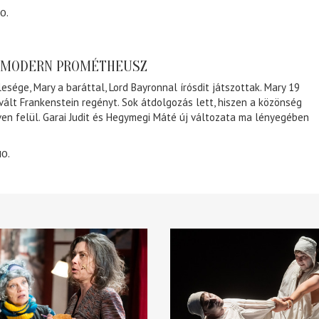
0.
A MODERN PROMÉTHEUSZ
lesége, Mary a baráttal, Lord Bayronnal írósdit játszottak. Mary 19
 vált Frankenstein regényt. Sok átdolgozás lett, hiszen a közönség
éven felül. Garai Judit és Hegymegi Máté új változata ma lényegében
10.