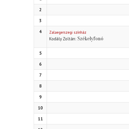
2
3
4
Zalaegerszegi színház
Székelyfonó
Kodály Zoltán
5
6
7
8
9
10
11