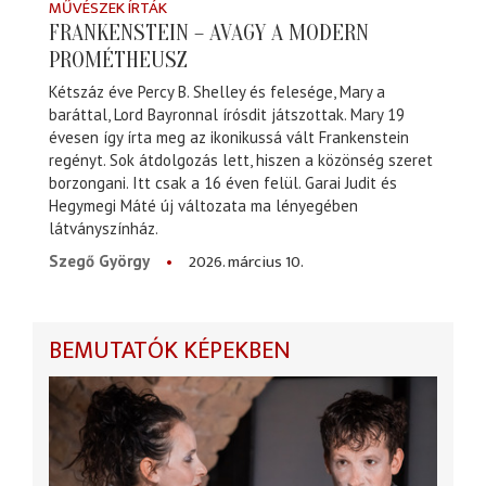
MŰVÉSZEK ÍRTÁK
FRANKENSTEIN – AVAGY A MODERN
PROMÉTHEUSZ
Kétszáz éve Percy B. Shelley és felesége, Mary a
baráttal, Lord Bayronnal írósdit játszottak. Mary 19
évesen így írta meg az ikonikussá vált Frankenstein
regényt. Sok átdolgozás lett, hiszen a közönség szeret
borzongani. Itt csak a 16 éven felül. Garai Judit és
Hegymegi Máté új változata ma lényegében
látványszínház.
2026. március 10.
Szegő György
BEMUTATÓK KÉPEKBEN