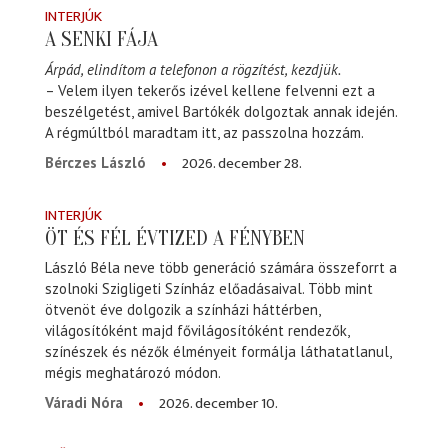
INTERJÚK
A SENKI FÁJA
Árpád, elindítom a telefonon a rögzítést, kezdjük.
– Velem ilyen tekerős izével kellene felvenni ezt a
beszélgetést, amivel Bartókék dolgoztak annak idején.
A régmúltból maradtam itt, az passzolna hozzám.
2026. december 28.
Bérczes László
INTERJÚK
ÖT ÉS FÉL ÉVTIZED A FÉNYBEN
László Béla neve több generáció számára összeforrt a
szolnoki Szigligeti Színház előadásaival. Több mint
ötvenöt éve dolgozik a színházi háttérben,
világosítóként majd fővilágosítóként rendezők,
színészek és nézők élményeit formálja láthatatlanul,
mégis meghatározó módon.
2026. december 10.
Váradi Nóra