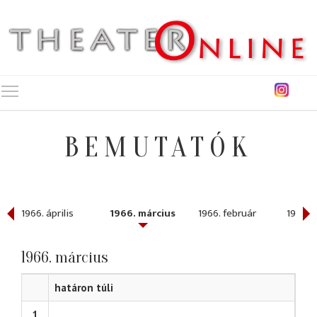
Toggle main menu visibility
BEMUTATÓK
1966. április
1966. március
1966. február
1966. 
1966. március
határon túli
1