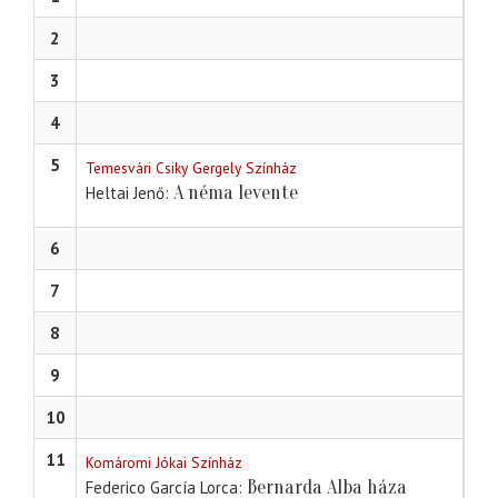
2
3
4
5
Temesvári Csiky Gergely Színház
A néma levente
Heltai Jenő
6
7
8
9
10
11
Komáromi Jókai Színház
Bernarda Alba háza
Federico García Lorca