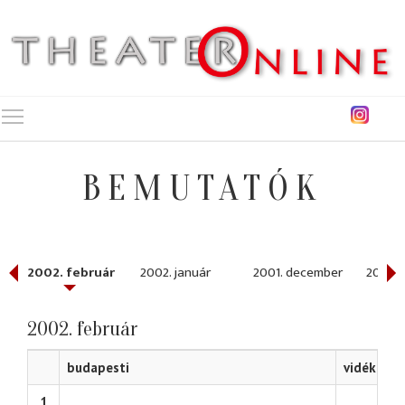
Toggle main menu visibility
BEMUTATÓK
2002. február
2002. január
2001. december
2001. 
2002. február
budapesti
vidéki
1