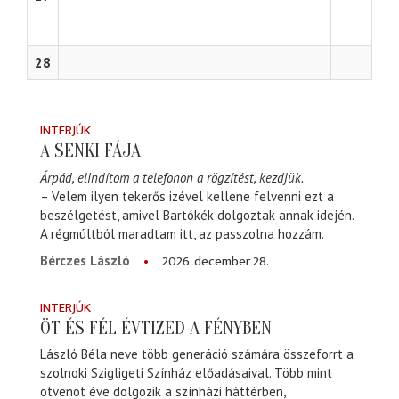
28
INTERJÚK
A SENKI FÁJA
Árpád, elindítom a telefonon a rögzítést, kezdjük.
– Velem ilyen tekerős izével kellene felvenni ezt a
beszélgetést, amivel Bartókék dolgoztak annak idején.
A régmúltból maradtam itt, az passzolna hozzám.
2026. december 28.
Bérczes László
INTERJÚK
ÖT ÉS FÉL ÉVTIZED A FÉNYBEN
László Béla neve több generáció számára összeforrt a
szolnoki Szigligeti Színház előadásaival. Több mint
ötvenöt éve dolgozik a színházi háttérben,