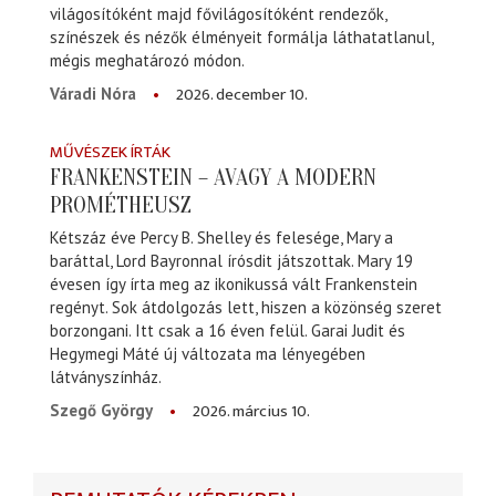
világosítóként majd fővilágosítóként rendezők,
színészek és nézők élményeit formálja láthatatlanul,
mégis meghatározó módon.
2026. december 10.
Váradi Nóra
MŰVÉSZEK ÍRTÁK
FRANKENSTEIN – AVAGY A MODERN
PROMÉTHEUSZ
Kétszáz éve Percy B. Shelley és felesége, Mary a
baráttal, Lord Bayronnal írósdit játszottak. Mary 19
évesen így írta meg az ikonikussá vált Frankenstein
regényt. Sok átdolgozás lett, hiszen a közönség szeret
borzongani. Itt csak a 16 éven felül. Garai Judit és
Hegymegi Máté új változata ma lényegében
látványszínház.
2026. március 10.
Szegő György