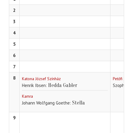
2
3
4
5
6
7
8
Katona József Színház
Petőfi Szín
Hedda Gabler
Henrik Ibsen
Szophoklé
Kamra
Stella
Johann Wolfgang Goethe
9