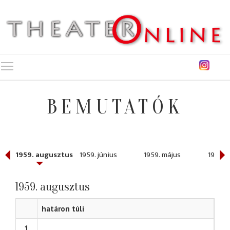
Toggle main menu visibility
BEMUTATÓK
1959. augusztus
1959. június
1959. május
1959. á
1959. augusztus
határon túli
1