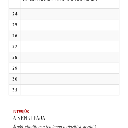
24
25
26
27
28
29
30
31
INTERJÚK
A SENKI FÁJA
Árpád, elindítom a telefonon a rögzítést, kezdjük.