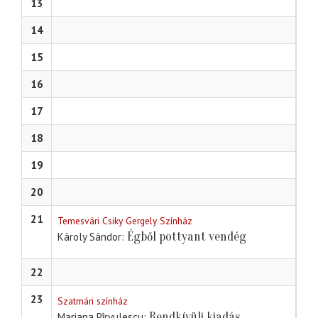
13
14
15
16
17
18
19
20
21
Temesvári Csiky Gergely Színház
Égből pottyant vendég
Károly Sándor
22
23
Szatmári színház
Rendkívüli kiadás
Mariana Pîrvulescu