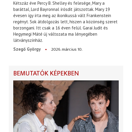
Kétszáz éve Percy B. Shelley és felesége, Mary a
baráttal, Lord Bayronnal írósdit játszottak. Mary 19
évesen így írta meg az ikonikussá vált Frankenstein
regényt. Sok átdolgozás lett, hiszen a közönség szeret
borzongani. Itt csak a 16 éven felül. Garai Judit és
Hegymegi Máté új változata ma lényegében
látványszínház.
2026. március 10.
Szegő György
BEMUTATÓK KÉPEKBEN