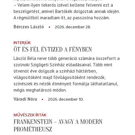
– Velem ilyen tekerős izével kellene felvenni ezt a
beszélgetést, amivel Bartókék dolgoztak annak idején.
A régmúltból maradtam itt, az passzolna hozzám.
2026. december 28.
Bérczes László
INTERJÚK
ÖT ÉS FÉL ÉVTIZED A FÉNYBEN
László Béla neve több generáció számára összeforrt a
szolnoki Szigligeti Színház előadásaival. Több mint
ötvenöt éve dolgozik a színházi háttérben,
világosítóként majd fővilágosítóként rendezők,
színészek és nézők élményeit formálja láthatatlanul,
mégis meghatározó módon.
2026. december 10.
Váradi Nóra
MŰVÉSZEK ÍRTÁK
FRANKENSTEIN – AVAGY A MODERN
PROMÉTHEUSZ