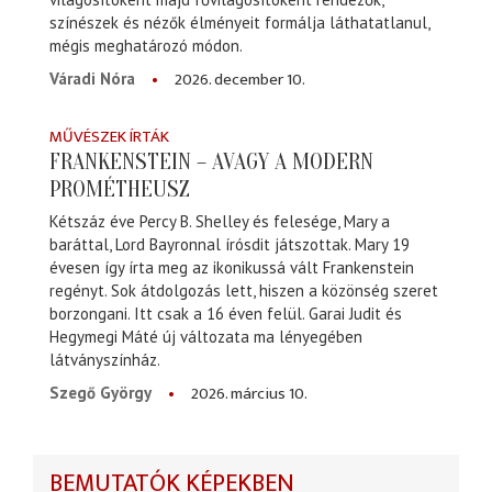
színészek és nézők élményeit formálja láthatatlanul,
mégis meghatározó módon.
2026. december 10.
Váradi Nóra
MŰVÉSZEK ÍRTÁK
FRANKENSTEIN – AVAGY A MODERN
PROMÉTHEUSZ
Kétszáz éve Percy B. Shelley és felesége, Mary a
baráttal, Lord Bayronnal írósdit játszottak. Mary 19
évesen így írta meg az ikonikussá vált Frankenstein
regényt. Sok átdolgozás lett, hiszen a közönség szeret
borzongani. Itt csak a 16 éven felül. Garai Judit és
Hegymegi Máté új változata ma lényegében
látványszínház.
2026. március 10.
Szegő György
BEMUTATÓK KÉPEKBEN