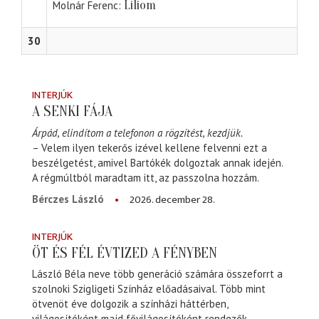
Liliom
Molnár Ferenc
30
INTERJÚK
A SENKI FÁJA
Árpád, elindítom a telefonon a rögzítést, kezdjük.
– Velem ilyen tekerős izével kellene felvenni ezt a
beszélgetést, amivel Bartókék dolgoztak annak idején.
A régmúltból maradtam itt, az passzolna hozzám.
2026. december 28.
Bérczes László
INTERJÚK
ÖT ÉS FÉL ÉVTIZED A FÉNYBEN
László Béla neve több generáció számára összeforrt a
szolnoki Szigligeti Színház előadásaival. Több mint
ötvenöt éve dolgozik a színházi háttérben,
világosítóként majd fővilágosítóként rendezők,