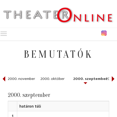
Toggle main menu visibility
BEMUTATÓK
er
2000. november
2000. október
2000. szeptember
2000.
2000. szeptember
határon túli
1