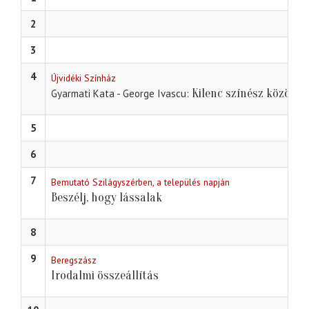
2
3
4
Újvidéki Színház
Kilenc színész közönsé
Gyarmati Kata - George Ivascu
5
6
7
Bemutató Szilágyszérben, a település napján
Beszélj, hogy lássalak
8
9
Beregszász
Irodalmi összeállítás