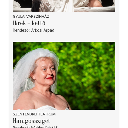
GYULAI VÁRSZÍNHÁZ
Ikrek – kettő
Rendező
Árkosi Árpád
SZENTENDREI TEÁTRUM
Haragossziget
Rendező
Widder Kristóf