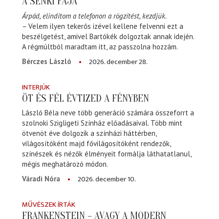
A SENKI FÁJA
Árpád, elindítom a telefonon a rögzítést, kezdjük.
– Velem ilyen tekerős izével kellene felvenni ezt a
beszélgetést, amivel Bartókék dolgoztak annak idején.
A régmúltból maradtam itt, az passzolna hozzám.
2026. december 28.
Bérczes László
INTERJÚK
ÖT ÉS FÉL ÉVTIZED A FÉNYBEN
László Béla neve több generáció számára összeforrt a
szolnoki Szigligeti Színház előadásaival. Több mint
ötvenöt éve dolgozik a színházi háttérben,
világosítóként majd fővilágosítóként rendezők,
színészek és nézők élményeit formálja láthatatlanul,
mégis meghatározó módon.
2026. december 10.
Váradi Nóra
MŰVÉSZEK ÍRTÁK
FRANKENSTEIN – AVAGY A MODERN