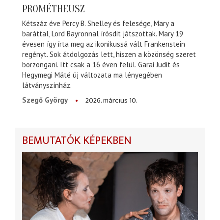
PROMÉTHEUSZ
Kétszáz éve Percy B. Shelley és felesége, Mary a
baráttal, Lord Bayronnal írósdit játszottak. Mary 19
évesen így írta meg az ikonikussá vált Frankenstein
regényt. Sok átdolgozás lett, hiszen a közönség szeret
borzongani. Itt csak a 16 éven felül. Garai Judit és
Hegymegi Máté új változata ma lényegében
látványszínház.
2026. március 10.
Szegő György
BEMUTATÓK KÉPEKBEN