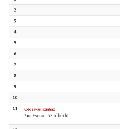
2
3
4
5
6
7
8
9
10
11
Kolozsvári színház
Az albérlő
Paul Everac