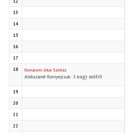
12
13
14
15
16
17
18
Komáromi Jókai Színház
A nagy műtét
Alekszandr Kornyejcsuk
19
20
21
22