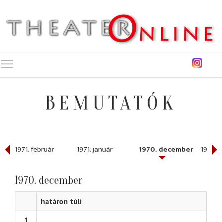
Toggle main menu visibility
BEMUTATÓK
1971. február
1971. január
1970. december
1970. 
1970. december
határon túli
1