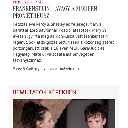
MŰVÉSZEK ÍRTÁK
FRANKENSTEIN – AVAGY A MODERN
PROMÉTHEUSZ
Kétszáz éve Percy B. Shelley és felesége, Mary a
baráttal, Lord Bayronnal írósdit játszottak. Mary 19
évesen így írta meg az ikonikussá vált Frankenstein
regényt. Sok átdolgozás lett, hiszen a közönség szeret
borzongani. Itt csak a 16 éven felül. Garai Judit és
Hegymegi Máté új változata ma lényegében
látványszínház.
2026. március 10.
Szegő György
BEMUTATÓK KÉPEKBEN