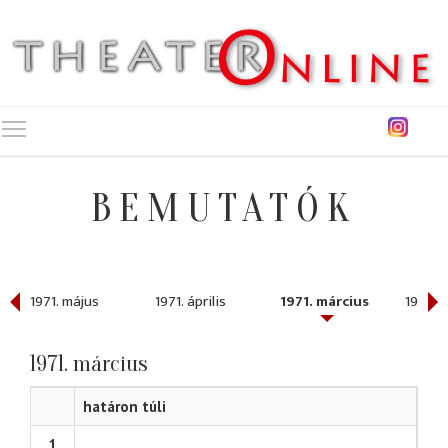
Toggle main menu visibility
BEMUTATÓK
1971. május
1971. április
1971. március
1971. f
1971. március
határon túli
1