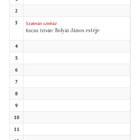
2
3
Szatmári színház
Bolyai János estéje
Kocsis István
4
5
6
7
8
9
10
11