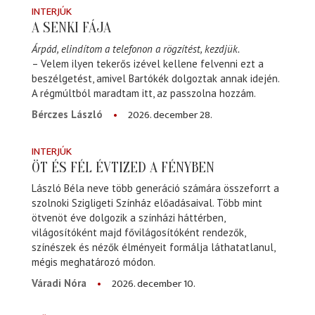
INTERJÚK
A SENKI FÁJA
Árpád, elindítom a telefonon a rögzítést, kezdjük.
– Velem ilyen tekerős izével kellene felvenni ezt a
beszélgetést, amivel Bartókék dolgoztak annak idején.
A régmúltból maradtam itt, az passzolna hozzám.
2026. december 28.
Bérczes László
INTERJÚK
ÖT ÉS FÉL ÉVTIZED A FÉNYBEN
László Béla neve több generáció számára összeforrt a
szolnoki Szigligeti Színház előadásaival. Több mint
ötvenöt éve dolgozik a színházi háttérben,
világosítóként majd fővilágosítóként rendezők,
színészek és nézők élményeit formálja láthatatlanul,
mégis meghatározó módon.
2026. december 10.
Váradi Nóra