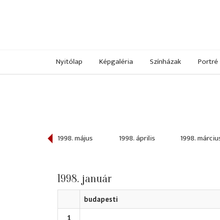
Nyitólap
Képgaléria
Színházak
Portré
998. június
1998. május
1998. április
1998. márciu
1998. január
budapesti
1