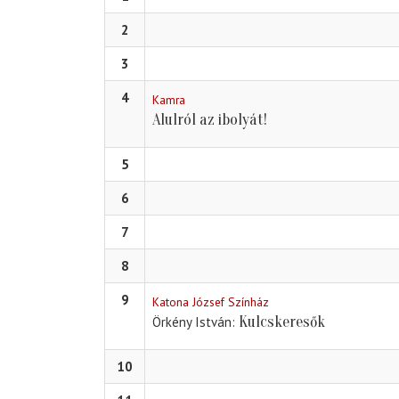
2
3
4
Kamra
Alulról az ibolyát!
5
6
7
8
9
Katona József Színház
Kulcskeresők
Örkény István
10