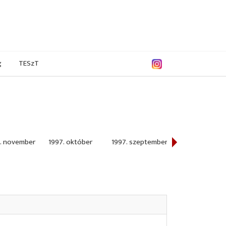
g
TESzT
. november
1997. október
1997. szeptember
1997. augusztu