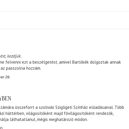
ést, kezdjük.
ene felvenni ezt a beszélgetést, amivel Bartókék dolgoztak annak
, az passzolna hozzám.
er 28.
NYBEN
zámára összeforrt a szolnoki Szigligeti Színház előadásaival. Több
ázi háttérben, világosítóként majd fővilágosítóként rendezők,
málja láthatatlanul, mégis meghatározó módon.
0.