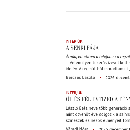
INTERJÚK
A SENKI FÁJA
Árpád, elindítom a telefonon a rögzít
– Velem ilyen tekerős izével kell
idején. A régmúltból maradtam itt
2026. decemb
Bérczes László
INTERJÚK
ÖT ÉS FÉL ÉVTIZED A FÉ
László Béla neve több generáció s
mint ötvenöt éve dolgozik a szính
színészek és nézők élményeit for
2026. december 1
Váradi Nóra