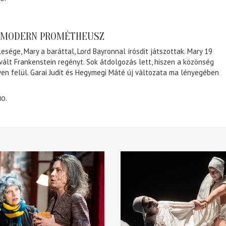
A MODERN PROMÉTHEUSZ
lesége, Mary a baráttal, Lord Bayronnal írósdit játszottak. Mary 19
 vált Frankenstein regényt. Sok átdolgozás lett, hiszen a közönség
éven felül. Garai Judit és Hegymegi Máté új változata ma lényegében
10.