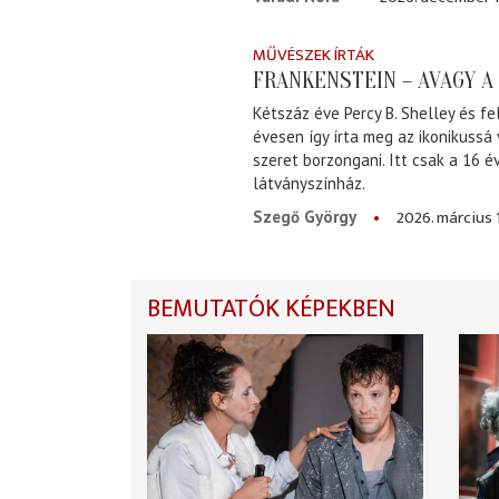
MŰVÉSZEK ÍRTÁK
FRANKENSTEIN – AVAGY 
Kétszáz éve Percy B. Shelley és fe
évesen így írta meg az ikonikussá
szeret borzongani. Itt csak a 16 
látványszínház.
2026. március 
Szegő György
BEMUTATÓK KÉPEKBEN