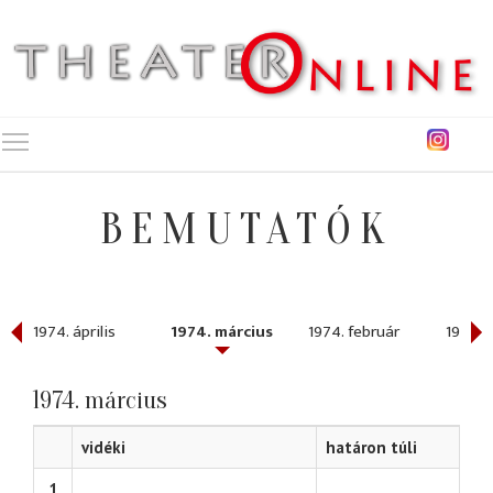
Toggle main menu visibility
BEMUTATÓK
1974. április
1974. március
1974. február
1974. 
1974. március
vidéki
határon túli
1