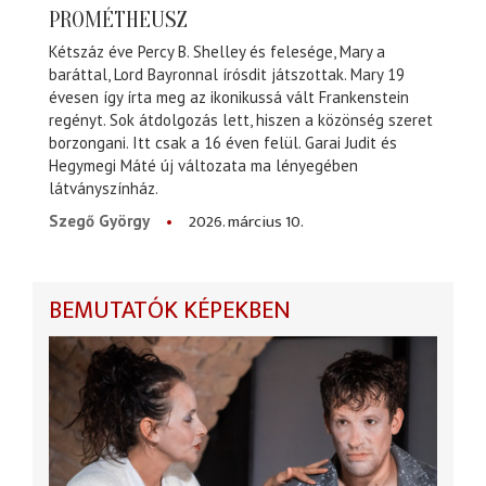
PROMÉTHEUSZ
Kétszáz éve Percy B. Shelley és felesége, Mary a
baráttal, Lord Bayronnal írósdit játszottak. Mary 19
évesen így írta meg az ikonikussá vált Frankenstein
regényt. Sok átdolgozás lett, hiszen a közönség szeret
borzongani. Itt csak a 16 éven felül. Garai Judit és
Hegymegi Máté új változata ma lényegében
látványszínház.
2026. március 10.
Szegő György
BEMUTATÓK KÉPEKBEN