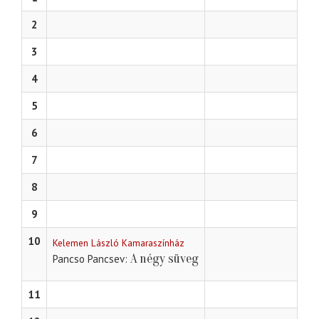
2
3
4
5
6
7
8
9
10
Kelemen László Kamaraszínház
A négy süveg
Pancso Pancsev
11