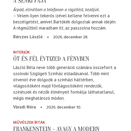
A SENKI FÁJA
Árpád, elindítom a telefonon a rögzítést, kezdjük.
– Velem ilyen tekerős izével kellene felvenni ezt a
beszélgetést, amivel Bartókék dolgoztak annak idején.
A régmúltból maradtam itt, az passzolna hozzám.
2026. december 28.
Bérczes László
INTERJÚK
ÖT ÉS FÉL ÉVTIZED A FÉNYBEN
László Béla neve több generáció számára összeforrt a
szolnoki Szigligeti Színház előadásaival. Több mint
ötvenöt éve dolgozik a színházi háttérben,
világosítóként majd fővilágosítóként rendezők,
színészek és nézők élményeit formálja láthatatlanul,
mégis meghatározó módon.
2026. december 10.
Váradi Nóra
MŰVÉSZEK ÍRTÁK
FRANKENSTEIN – AVAGY A MODERN