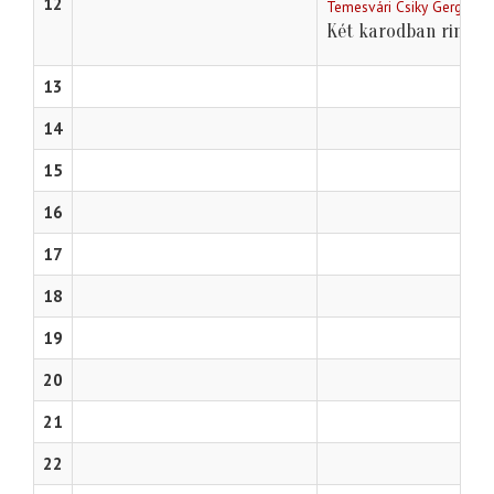
12
Temesvári Csiky Gergely 
Két karodban ringa
13
14
15
16
17
18
19
20
21
22