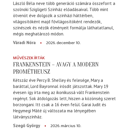
László Béla neve több generáció számára összeforrt a
szolnoki Szigligeti Színház előadásaival. Több mint
ötvenöt éve dolgozik a színházi háttérben,
világosítóként majd fővilágosítóként rendezők,
színészek és nézők élményeit formálja láthatatlanul,
mégis meghatározó módon.
2026. december 10.
Váradi Nóra
MŰVÉSZEK ÍRTÁK
FRANKENSTEIN – AVAGY A MODERN
PROMÉTHEUSZ
Kétszáz éve Percy B. Shelley és felesége, Mary a
baráttal, Lord Bayronnal írósdit játszottak. Mary 19
évesen így írta meg az ikonikussá vált Frankenstein
regényt. Sok átdolgozás lett, hiszen a közönség szeret
borzongani. Itt csak a 16 éven felül. Garai Judit és
Hegymegi Máté új változata ma lényegében
látványszínház.
2026. március 10.
Szegő György