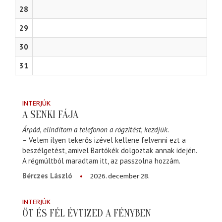
28
29
30
31
INTERJÚK
A SENKI FÁJA
Árpád, elindítom a telefonon a rögzítést, kezdjük.
– Velem ilyen tekerős izével kellene felvenni ezt a
beszélgetést, amivel Bartókék dolgoztak annak idején.
A régmúltból maradtam itt, az passzolna hozzám.
2026. december 28.
Bérczes László
INTERJÚK
ÖT ÉS FÉL ÉVTIZED A FÉNYBEN