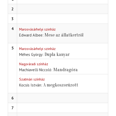
2
3
4
Marosvásárhelyi szinház
Mese az állatkertről
Edward Albee
5
Marosvásárhelyi szinház
Dupla kanyar
Méhes György
Nagyváradi színház
Mandragóra
Machiavelli Niccoló
Szatmári színház
A megkoszorúzott
Kocsis István
6
7