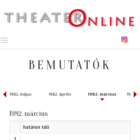
Toggle main menu visibility
BEMUTATÓK
1982. május
1982. április
1982. március
1982. 
1982. március
határon túli
1