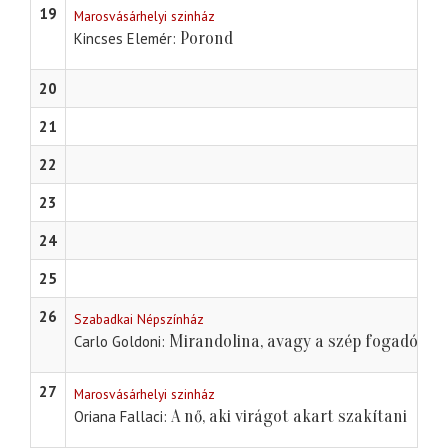
19
Marosvásárhelyi szinház
Porond
Kincses Elemér
20
21
22
23
24
25
26
Szabadkai Népszínház
Mirandolina, avagy a szép fogadósné
Carlo Goldoni
27
Marosvásárhelyi szinház
A nő, aki virágot akart szakítani
Oriana Fallaci