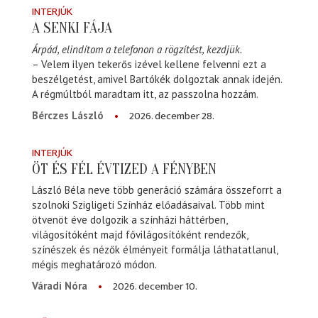
INTERJÚK
A SENKI FÁJA
Árpád, elindítom a telefonon a rögzítést, kezdjük.
– Velem ilyen tekerős izével kellene felvenni ezt a
beszélgetést, amivel Bartókék dolgoztak annak idején.
A régmúltból maradtam itt, az passzolna hozzám.
2026. december 28.
Bérczes László
INTERJÚK
ÖT ÉS FÉL ÉVTIZED A FÉNYBEN
László Béla neve több generáció számára összeforrt a
szolnoki Szigligeti Színház előadásaival. Több mint
ötvenöt éve dolgozik a színházi háttérben,
világosítóként majd fővilágosítóként rendezők,
színészek és nézők élményeit formálja láthatatlanul,
mégis meghatározó módon.
2026. december 10.
Váradi Nóra