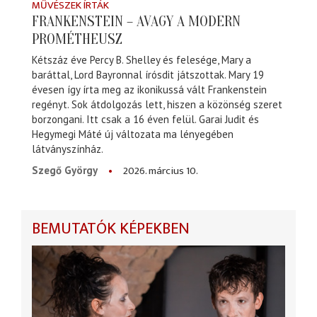
MŰVÉSZEK ÍRTÁK
FRANKENSTEIN – AVAGY A MODERN
PROMÉTHEUSZ
Kétszáz éve Percy B. Shelley és felesége, Mary a
baráttal, Lord Bayronnal írósdit játszottak. Mary 19
évesen így írta meg az ikonikussá vált Frankenstein
regényt. Sok átdolgozás lett, hiszen a közönség szeret
borzongani. Itt csak a 16 éven felül. Garai Judit és
Hegymegi Máté új változata ma lényegében
látványszínház.
2026. március 10.
Szegő György
BEMUTATÓK KÉPEKBEN