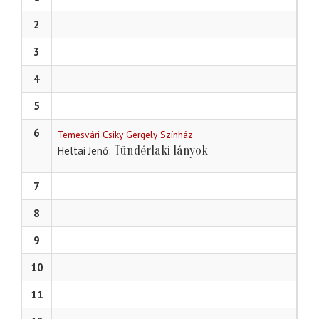
2
3
4
5
6
Temesvári Csiky Gergely Színház
Tündérlaki lányok
Heltai Jenő
7
8
9
10
11