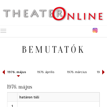
Toggle main menu visibility
BEMUTATÓK
1976. május
1976. április
1976. március
1976. 
1976. május
határon túli
1