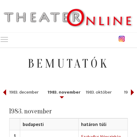
Toggle main menu visibility
BEMUTATÓK
1983. december
1983. november
1983. október
1983. 
1983. november
budapesti
határon túli
1
Szabadkai Népszínház