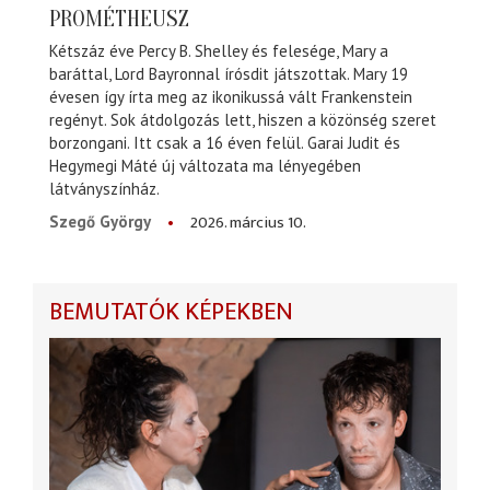
PROMÉTHEUSZ
Kétszáz éve Percy B. Shelley és felesége, Mary a
baráttal, Lord Bayronnal írósdit játszottak. Mary 19
évesen így írta meg az ikonikussá vált Frankenstein
regényt. Sok átdolgozás lett, hiszen a közönség szeret
borzongani. Itt csak a 16 éven felül. Garai Judit és
Hegymegi Máté új változata ma lényegében
látványszínház.
2026. március 10.
Szegő György
BEMUTATÓK KÉPEKBEN