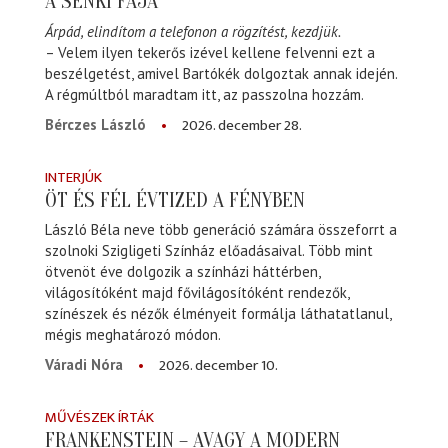
A SENKI FÁJA
Árpád, elindítom a telefonon a rögzítést, kezdjük.
– Velem ilyen tekerős izével kellene felvenni ezt a
beszélgetést, amivel Bartókék dolgoztak annak idején.
A régmúltból maradtam itt, az passzolna hozzám.
2026. december 28.
Bérczes László
INTERJÚK
ÖT ÉS FÉL ÉVTIZED A FÉNYBEN
László Béla neve több generáció számára összeforrt a
szolnoki Szigligeti Színház előadásaival. Több mint
ötvenöt éve dolgozik a színházi háttérben,
világosítóként majd fővilágosítóként rendezők,
színészek és nézők élményeit formálja láthatatlanul,
mégis meghatározó módon.
2026. december 10.
Váradi Nóra
MŰVÉSZEK ÍRTÁK
FRANKENSTEIN – AVAGY A MODERN