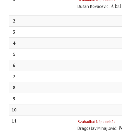
A balkán
Dušan Kovačević
2
3
4
5
6
7
8
9
10
11
Szabadkai Népszínház
Petri
Dragoslav Mihajlović