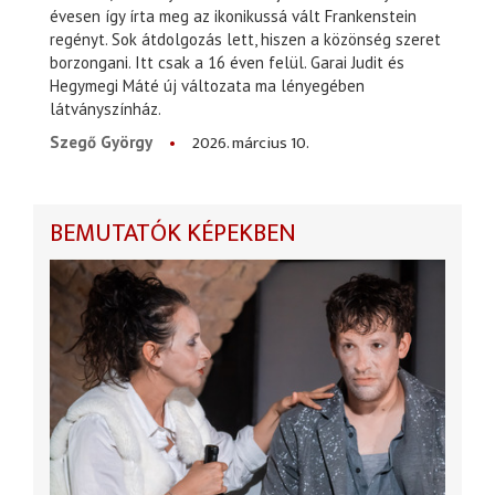
évesen így írta meg az ikonikussá vált Frankenstein
regényt. Sok átdolgozás lett, hiszen a közönség szeret
borzongani. Itt csak a 16 éven felül. Garai Judit és
Hegymegi Máté új változata ma lényegében
látványszínház.
2026. március 10.
Szegő György
BEMUTATÓK KÉPEKBEN