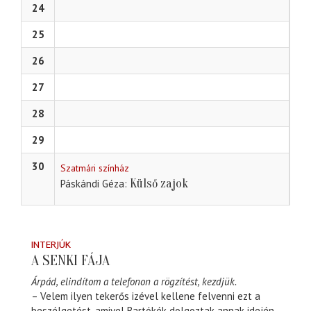
24
25
26
27
28
29
30
Szatmári színház
Külső zajok
Páskándi Géza
INTERJÚK
A SENKI FÁJA
Árpád, elindítom a telefonon a rögzítést, kezdjük.
– Velem ilyen tekerős izével kellene felvenni ezt a
beszélgetést, amivel Bartókék dolgoztak annak idején.