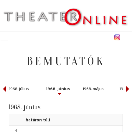
Toggle main menu visibility
BEMUTATÓK
1968. július
1968. június
1968. május
1968. á
1968. június
határon túli
1