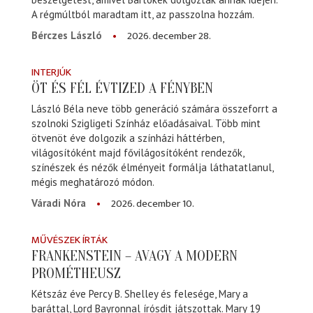
A régmúltból maradtam itt, az passzolna hozzám.
2026. december 28.
Bérczes László
INTERJÚK
ÖT ÉS FÉL ÉVTIZED A FÉNYBEN
László Béla neve több generáció számára összeforrt a
szolnoki Szigligeti Színház előadásaival. Több mint
ötvenöt éve dolgozik a színházi háttérben,
világosítóként majd fővilágosítóként rendezők,
színészek és nézők élményeit formálja láthatatlanul,
mégis meghatározó módon.
2026. december 10.
Váradi Nóra
MŰVÉSZEK ÍRTÁK
FRANKENSTEIN – AVAGY A MODERN
PROMÉTHEUSZ
Kétszáz éve Percy B. Shelley és felesége, Mary a
baráttal, Lord Bayronnal írósdit játszottak. Mary 19