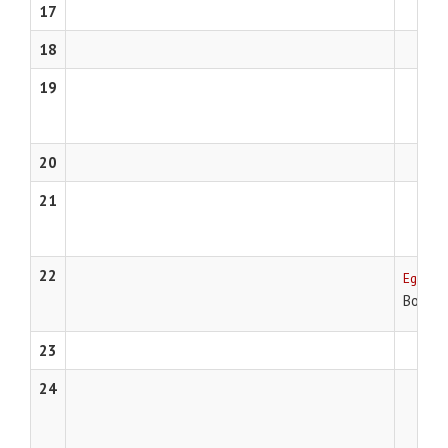
17
18
19
20
21
22
Egri sz
Bodrog
23
24