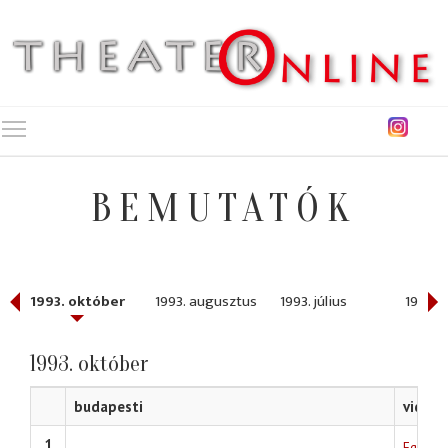
Toggle main menu visibility
BEMUTATÓK
r
1993. október
1993. augusztus
1993. július
1993. j
1993. október
budapesti
vidéki
1
Egri sz