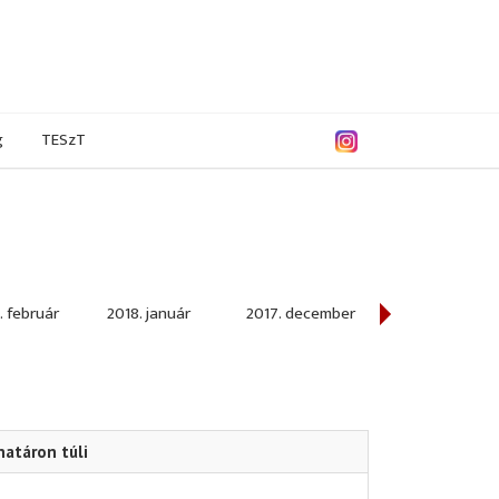
g
TESzT
. február
2018. január
2017. december
2017. november
határon túli