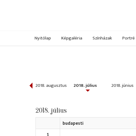
Nyitólap
Képgaléria
Színházak
Portré
018. szeptember
2018. augusztus
2018. július
2018. június
2018. július
budapesti
1