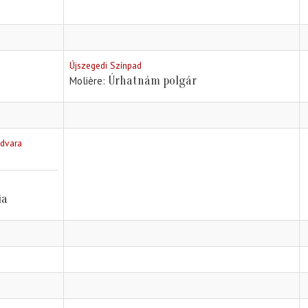
Újszegedi Színpad
Úrhatnám polgár
Molière
udvara
ia