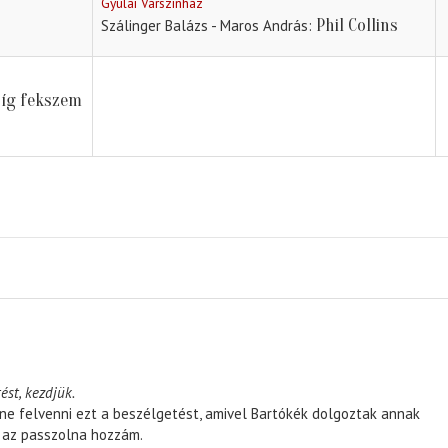
Gyulai Várszínház
Phil Collins
Szálinger Balázs - Maros András
íg fekszem
ést, kezdjük.
ene felvenni ezt a beszélgetést, amivel Bartókék dolgoztak annak
, az passzolna hozzám.