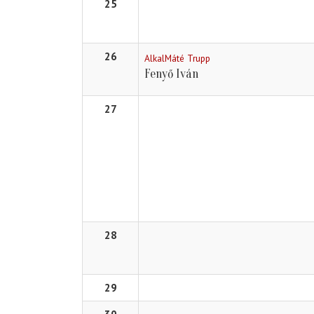
25
26
AlkalMáté Trupp
Fenyő Iván
27
28
29