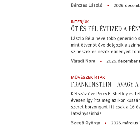
2026. decemb
Bérczes László
INTERJÚK
ÖT ÉS FÉL ÉVTIZED A FÉ
László Béla neve több generáció s
mint ötvenöt éve dolgozik a szính
színészek és nézők élményeit for
2026. december 1
Váradi Nóra
MŰVÉSZEK ÍRTÁK
FRANKENSTEIN – AVAGY 
Kétszáz éve Percy B. Shelley és fe
évesen így írta meg az ikonikussá
szeret borzongani. Itt csak a 16 
látványszínház.
2026. március 
Szegő György