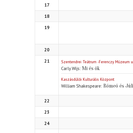
17
18
19
20
21
Szentendrei Teátrum -Ferenczy Múzeum 
Mi és ők
Carly Wijs
Kaszásdűlői Kulturális Központ
Rómeó és Júl
William Shakespeare
22
23
24