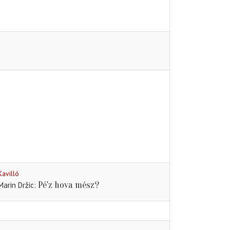
Kavilló
Pé'z hova mész?
Marin Držic