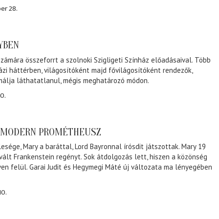
er 28.
NYBEN
zámára összeforrt a szolnoki Szigligeti Színház előadásaival. Több
ázi háttérben, világosítóként majd fővilágosítóként rendezők,
málja láthatatlanul, mégis meghatározó módon.
0.
A MODERN PROMÉTHEUSZ
lesége, Mary a baráttal, Lord Bayronnal írósdit játszottak. Mary 19
 vált Frankenstein regényt. Sok átdolgozás lett, hiszen a közönség
éven felül. Garai Judit és Hegymegi Máté új változata ma lényegében
10.