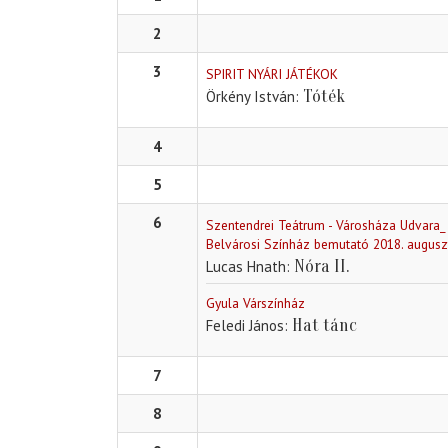
2
3
SPIRIT NYÁRI JÁTÉKOK
Tóték
Örkény István
4
5
6
Szentendrei Teátrum - Városháza Udvara_
Belvárosi Színház bemutató 2018. augusz
Nóra II.
Lucas Hnath
Gyula Várszínház
Hat tánc
Feledi János
7
8