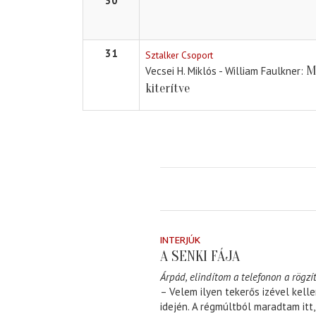
30
31
Sztalker Csoport
M
Vecsei H. Miklós - William Faulkner
kiterítve
INTERJÚK
A SENKI FÁJA
Árpád, elindítom a telefonon a rögzít
– Velem ilyen tekerős izével kell
idején. A régmúltból maradtam itt