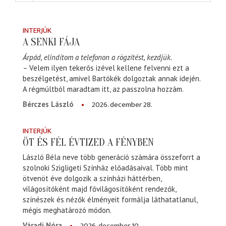
INTERJÚK
A SENKI FÁJA
Árpád, elindítom a telefonon a rögzítést, kezdjük.
– Velem ilyen tekerős izével kellene felvenni ezt a
beszélgetést, amivel Bartókék dolgoztak annak idején.
A régmúltból maradtam itt, az passzolna hozzám.
2026. december 28.
Bérczes László
INTERJÚK
ÖT ÉS FÉL ÉVTIZED A FÉNYBEN
László Béla neve több generáció számára összeforrt a
szolnoki Szigligeti Színház előadásaival. Több mint
ötvenöt éve dolgozik a színházi háttérben,
világosítóként majd fővilágosítóként rendezők,
színészek és nézők élményeit formálja láthatatlanul,
mégis meghatározó módon.
2026. december 10.
Váradi Nóra