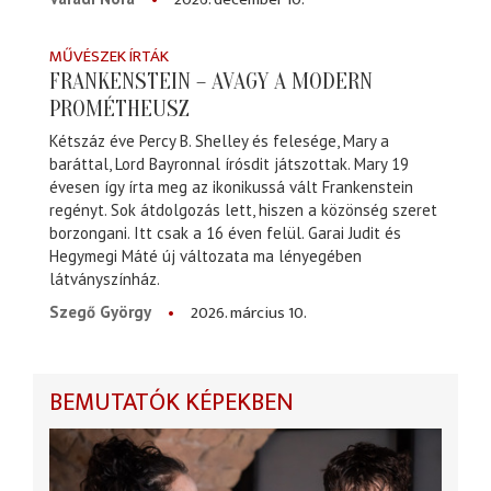
MŰVÉSZEK ÍRTÁK
FRANKENSTEIN – AVAGY A MODERN
PROMÉTHEUSZ
Kétszáz éve Percy B. Shelley és felesége, Mary a
baráttal, Lord Bayronnal írósdit játszottak. Mary 19
évesen így írta meg az ikonikussá vált Frankenstein
regényt. Sok átdolgozás lett, hiszen a közönség szeret
borzongani. Itt csak a 16 éven felül. Garai Judit és
Hegymegi Máté új változata ma lényegében
látványszínház.
2026. március 10.
Szegő György
BEMUTATÓK KÉPEKBEN