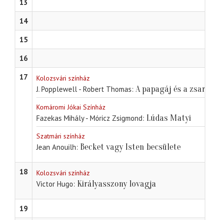
13
14
15
16
17
Kolozsvári színház
A papagáj és a zsaru
J. Popplewell - Robert Thomas
Komáromi Jókai Színház
Lúdas Matyi
Fazekas Mihály - Móricz Zsigmond
Szatmári színház
Becket vagy Isten becsülete
Jean Anouilh
18
Kolozsvári színház
Királyasszony lovagja
Victor Hugo
19