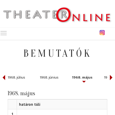
Toggle main menu visibility
BEMUTATÓK
1968. július
1968. június
1968. május
1968. á
1968. május
határon túli
1