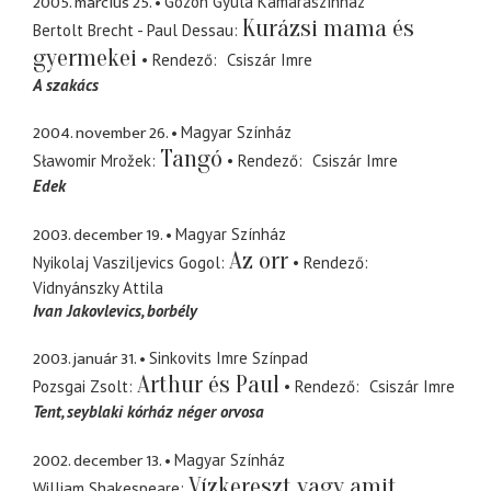
2005. március 25.
Gózon Gyula Kamaraszínház
Kurázsi mama és
Bertolt Brecht - Paul Dessau
gyermekei
Rendező
Csiszár Imre
A szakács
2004. november 26.
Magyar Színház
Tangó
Sławomir Mrožek
Rendező
Csiszár Imre
Edek
2003. december 19.
Magyar Színház
Az orr
Nyikolaj Vasziljevics Gogol
Rendező
Vidnyánszky Attila
Ivan Jakovlevics
borbély
2003. január 31.
Sinkovits Imre Színpad
Arthur és Paul
Pozsgai Zsolt
Rendező
Csiszár Imre
Tent
seyblaki kórház néger orvosa
2002. december 13.
Magyar Színház
Vízkereszt vagy amit
William Shakespeare