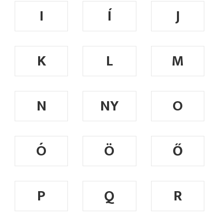
I
Í
J
K
L
M
N
NY
O
Ó
Ö
Ő
P
Q
R