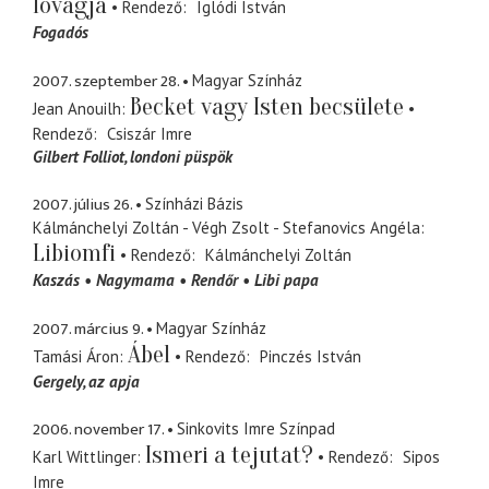
lovagja
Rendező
Iglódi István
Fogadós
2007. szeptember 28.
Magyar Színház
Becket vagy Isten becsülete
Jean Anouilh
Rendező
Csiszár Imre
Gilbert Folliot
londoni püspök
2007. július 26.
Színházi Bázis
Kálmánchelyi Zoltán - Végh Zsolt - Stefanovics Angéla
Libiomfi
Rendező
Kálmánchelyi Zoltán
Kaszás
Nagymama
Rendőr
Libi papa
2007. március 9.
Magyar Színház
Ábel
Tamási Áron
Rendező
Pinczés István
Gergely
az apja
2006. november 17.
Sinkovits Imre Színpad
Ismeri a tejutat?
Karl Wittlinger
Rendező
Sipos
Imre