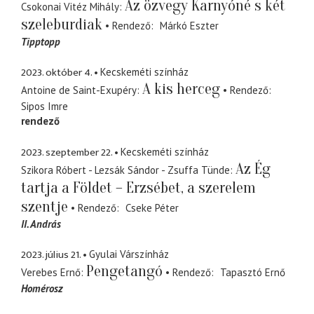
Az özvegy Karnyóné s két
Csokonai Vitéz Mihály
szeleburdiak
Rendező
Márkó Eszter
Tipptopp
2023. október 4.
Kecskeméti színház
A kis herceg
Antoine de Saint-Exupéry
Rendező
Sipos Imre
rendező
2023. szeptember 22.
Kecskeméti színház
Az Ég
Szikora Róbert - Lezsák Sándor - Zsuffa Tünde
tartja a Földet – Erzsébet, a szerelem
szentje
Rendező
Cseke Péter
II. András
2023. július 21.
Gyulai Várszínház
Pengetangó
Verebes Ernő
Rendező
Tapasztó Ernő
Homérosz