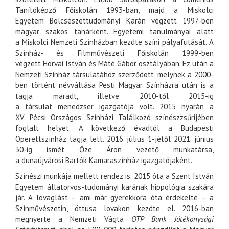
Tanítóképző Főiskolán 1993-ban, majd a
Miskolci
Egyetem
Bölcsészettudományi Karán végzett 1997-ben
magyar szakos tanárként. Egyetemi tanulmányai alatt
a
Miskolci Nemzeti Színházban
kezdte színi pályafutását. A
Színház- és Filmművészeti Főiskolán 1999-ben
végzett
Horvai István
és
Máté Gábor
osztályában. Ez után a
Nemzeti Színház társulatához szerződött, melynek a 2000-
ben történt névváltása
Pesti Magyar Színházra
után is a
tagja maradt, illetve 2010-től 2015-ig
a
társulat
menedzser igazgatója volt. 2015 nyarán a
XV.
Pécsi Országos Színházi Találkozó
színészzsűrijében
foglalt helyet. A következő évadtól a
Budapesti
Operettszínház
tagja lett. 2016. július 1-jétől 2021. június
30-ig ismét Őze Áron vezető munkatársa,
a
dunaújvárosi
Bartók Kamaraszínház
igazgatójaként.
Színészi munkája mellett rendez is. 2015 óta a
Szent István
Egyetem
állatorvos-tudományi karának hippológia szakára
jár. A lovaglást – ami már gyerekkora óta érdekelte – a
Színművészetin, öttusa lovakon kezdte el. 2016-ban
megnyerte a
Nemzeti Vágta
OTP Bank Jótékonysági