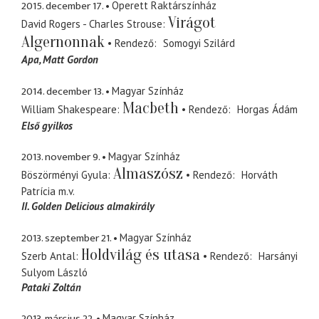
2015. december 17.
Operett Raktárszínház
Virágot
David Rogers - Charles Strouse
Algernonnak
Rendező
Somogyi Szilárd
Apa
Matt Gordon
2014. december 13.
Magyar Színház
Macbeth
William Shakespeare
Rendező
Horgas Ádám
Első gyilkos
2013. november 9.
Magyar Színház
Almaszósz
Böszörményi Gyula
Rendező
Horváth
Patrícia
m.v.
II. Golden Delicious almakirály
2013. szeptember 21.
Magyar Színház
Holdvilág és utasa
Szerb Antal
Rendező
Harsányi
Sulyom László
Pataki Zoltán
2013. március 22.
Magyar Színház