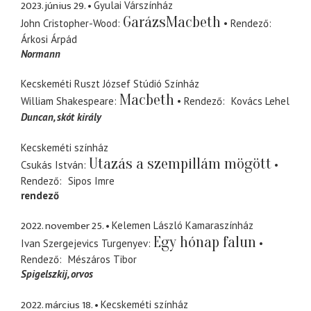
2023. június 29.
Gyulai Várszínház
GarázsMacbeth
John Cristopher-Wood
Rendező
Árkosi Árpád
Normann
Kecskeméti Ruszt József Stúdió Színház
Macbeth
William Shakespeare
Rendező
Kovács Lehel
Duncan
skót király
Kecskeméti színház
Utazás a szempillám mögött
Csukás István
Rendező
Sipos Imre
rendező
2022. november 25.
Kelemen László Kamaraszínház
Egy hónap falun
Ivan Szergejevics Turgenyev
Rendező
Mészáros Tibor
Spigelszkij
orvos
2022. március 18.
Kecskeméti színház