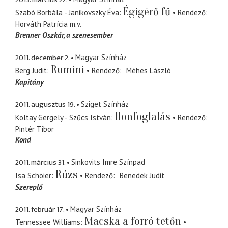
Égigérő fű
Szabó Borbála - Janikovszky Éva
Rendező
Horváth Patrícia
m.v.
Brenner Oszkár
a szenesember
2011. december 2.
Magyar Színház
Rumini
Berg Judit
Rendező
Méhes László
Kapitány
2011. augusztus 19.
Sziget Színház
Honfoglalás
Koltay Gergely - Szűcs István
Rendező
Pintér Tibor
Kond
2011. március 31.
Sinkovits Imre Színpad
Rúzs
Isa Schöier
Rendező
Benedek Judit
Szereplő
2011. február 17.
Magyar Színház
Macska a forró tetőn
Tennessee Williams