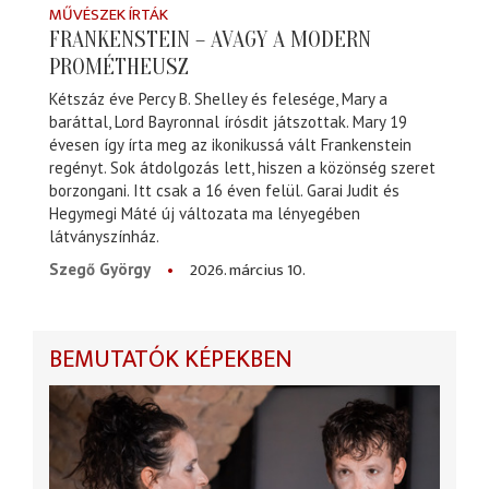
MŰVÉSZEK ÍRTÁK
FRANKENSTEIN – AVAGY A MODERN
PROMÉTHEUSZ
Kétszáz éve Percy B. Shelley és felesége, Mary a
baráttal, Lord Bayronnal írósdit játszottak. Mary 19
évesen így írta meg az ikonikussá vált Frankenstein
regényt. Sok átdolgozás lett, hiszen a közönség szeret
borzongani. Itt csak a 16 éven felül. Garai Judit és
Hegymegi Máté új változata ma lényegében
látványszínház.
2026. március 10.
Szegő György
BEMUTATÓK KÉPEKBEN