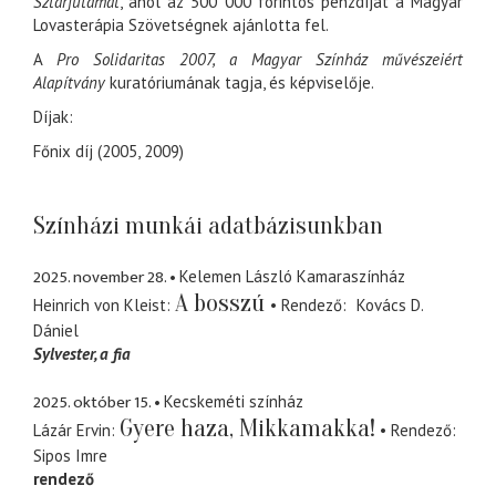
Sztárfutamát
, ahol az 500 000 forintos pénzdíjat a
Magyar
Lovasterápia Szövetségnek
ajánlotta fel.
A
Pro Solidaritas 2007, a Magyar Színház művészeiért
Alapítvány
kuratóriumának tagja, és képviselője.
Díjak:
Főnix díj
(2005, 2009)
Színházi munkái adatbázisunkban
2025. november 28.
Kelemen László Kamaraszínház
A bosszú
Heinrich von Kleist
Rendező
Kovács D.
Dániel
Sylvester
a fia
2025. október 15.
Kecskeméti színház
Gyere haza, Mikkamakka!
Lázár Ervin
Rendező
Sipos Imre
rendező