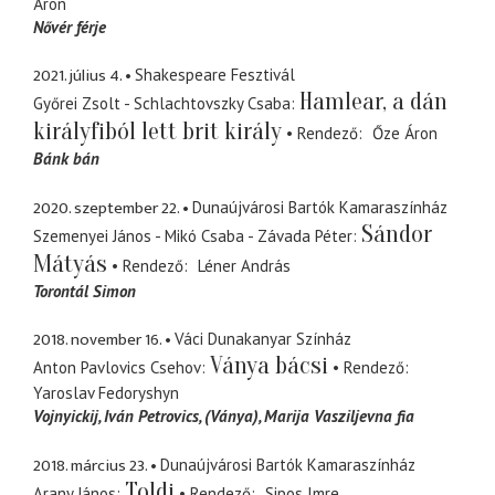
Áron
Nővér férje
2021. július 4.
Shakespeare Fesztivál
Hamlear, a dán
Győrei Zsolt - Schlachtovszky Csaba
királyfiból lett brit király
Rendező
Őze Áron
Bánk bán
2020. szeptember 22.
Dunaújvárosi Bartók Kamaraszínház
Sándor
Szemenyei János - Mikó Csaba - Závada Péter
Mátyás
Rendező
Léner András
Torontál Simon
2018. november 16.
Váci Dunakanyar Színház
Ványa bácsi
Anton Pavlovics Csehov
Rendező
Yaroslav Fedoryshyn
Vojnyickij, Iván Petrovics
(Ványa), Marija Vasziljevna fia
2018. március 23.
Dunaújvárosi Bartók Kamaraszínház
Toldi
Arany János
Rendező
Sipos Imre