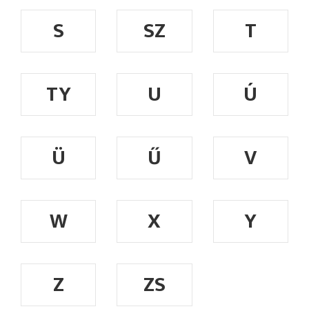
S
SZ
T
TY
U
Ú
Ü
Ű
V
W
X
Y
Z
ZS