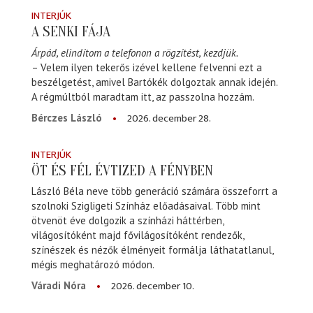
INTERJÚK
A SENKI FÁJA
Árpád, elindítom a telefonon a rögzítést, kezdjük.
– Velem ilyen tekerős izével kellene felvenni ezt a
beszélgetést, amivel Bartókék dolgoztak annak idején.
A régmúltból maradtam itt, az passzolna hozzám.
2026. december 28.
Bérczes László
INTERJÚK
ÖT ÉS FÉL ÉVTIZED A FÉNYBEN
László Béla neve több generáció számára összeforrt a
szolnoki Szigligeti Színház előadásaival. Több mint
ötvenöt éve dolgozik a színházi háttérben,
világosítóként majd fővilágosítóként rendezők,
színészek és nézők élményeit formálja láthatatlanul,
mégis meghatározó módon.
2026. december 10.
Váradi Nóra