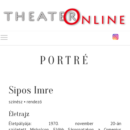
Toggle main menu visibility
PORTRÉ
Sipos Imre
színész
rendező
Életrajz
Életpályája:
1970
.
november 20
-án
született
Miskolc
on. Előbb Sárospatakon a Comenius