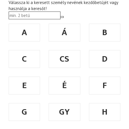
Válassza ki a keresett személy nevének kezdőbetűjét vagy
használja a keresőt!
A
Á
B
C
CS
D
E
É
F
G
GY
H