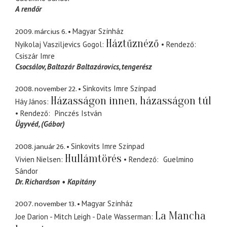
A rendőr
2009. március 6.
Magyar Színház
Háztűznéző
Nyikolaj Vasziljevics Gogol
Rendező
Csiszár Imre
Csocsálov
Baltazár Baltazárovics, tengerész
2008. november 22.
Sinkovits Imre Színpad
Házasságon innen, házasságon túl
Háy János
Rendező
Pinczés István
Ügyvéd
(Gábor)
2008. január 26.
Sinkovits Imre Színpad
Hullámtörés
Vivien Nielsen
Rendező
Guelmino
Sándor
Dr. Richardson
Kapitány
2007. november 13.
Magyar Színház
La Mancha
Joe Darion - Mitch Leigh - Dale Wasserman