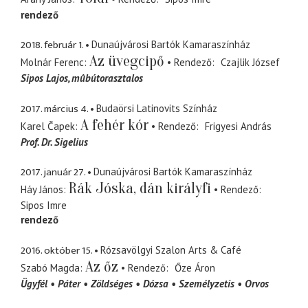
rendező
2018. február 1.
Dunaújvárosi Bartók Kamaraszínház
Az üvegcipő
Molnár Ferenc
Rendező
Czajlik József
Sipos Lajos
mûbútorasztalos
2017. március 4.
Budaörsi Latinovits Színház
A fehér kór
Karel Čapek
Rendező
Frigyesi András
Prof. Dr. Sigelius
2017. január 27.
Dunaújvárosi Bartók Kamaraszínház
Rák Jóska, dán királyfi
Háy János
Rendező
Sipos Imre
rendező
2016. október 15.
Rózsavölgyi Szalon Arts & Café
Az őz
Szabó Magda
Rendező
Őze Áron
Ügyfél
Páter
Zöldséges
Dózsa
Személyzetis
Orvos