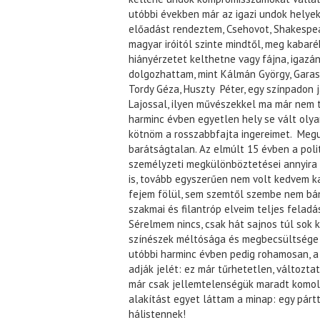
utóbbi években már az igazi undok helye
előadást rendeztem, Csehovot, Shakespear
magyar iróitól szinte mindtől, meg kabaré
hiányérzetet kelthetne vagy fájna, igazá
dolgozhattam, mint Kálmán György, Garas D
Tordy Géza, Huszty Péter, egy színpadon 
Lajossal, ilyen művészekkel ma már nem t
harminc évben egyetlen hely se vált oly
kötnöm a rosszabbfajta ingereimet. Meg
barátságtalan. Az elmúlt 15 évben a poli
személyzeti megkülönböztetései annyira 
is, tovább egyszerűen nem volt kedvem 
fejem fölül, sem szemtől szembe nem bánto
szakmai és filantróp elveim teljes felad
Sérelmem nincs, csak hát sajnos túl sok 
színészek méltósága és megbecsültsége 
utóbbi harminc évben pedig rohamosan, a
adják jelét: ez már tűrhetetlen, változta
már csak jellemtelenségük maradt komoly
alakítást egyet láttam a minap: egy pártt
hálistennek!