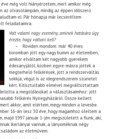
 éve még volt hiányérzetem, mert amikor még
am az olvasólámpám, mindig az éppen időszerű
aludtam el. Pár hónapja már lecseréltem
lt feladataimra.
Volt valami nagy esemény, aminek hatására úgy
érezte, hogy váltani kell?
–
Röviden mondom: már 40 éves
koromban jött egy nagy bumm az életemben,
amikor elváltam két nagyobb gyerekem
édesanyjától, közben egyre-másra jöttek a
megterhelő felkérések, jött a rendszerváltás
sokkja, végül is az idegrendszerem szünetet
kért. Kitisztultabb elmével megváltoztattam
jánlotta a megoldásokat a választásaimhoz: jött
masabb felkérés Nyíregyházáról. Össze kellett
ert akkor, amit elértem, megy minden a levesbe.
ember 16-án lesz 30 éve, hogy magamhoz öleltem a
 majd 1997 január 1-jén megszületett a fiunk, aki,
mnak ikerlányai vannak, a lányoméknak négy
a családom az életművem.