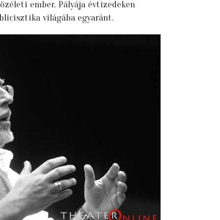
közéleti ember. Pályája évtizedeken
ublicisztika világába egyaránt.