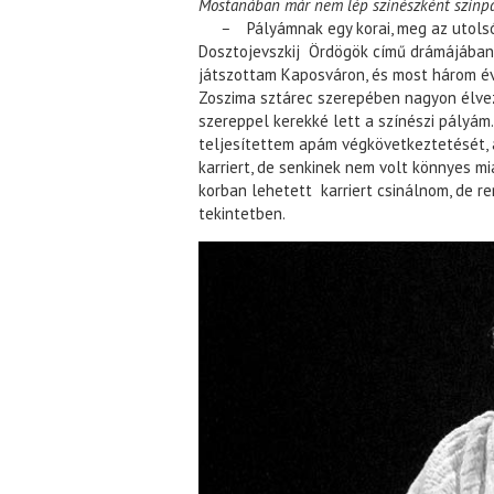
Mostanában már nem lép színészként színpa
–
Pályámnak egy korai, meg az utol
Dosztojevszkij Ördögök című drámájában
játszottam Kaposváron, és most három é
Zoszima sztárec szerepében nagyon élvez
szereppel kerekké lett a színészi pályám.
teljesítettem apám végkövetkeztetését, a
karriert, de senkinek nem volt könnyes m
korban lehetett karriert csinálnom, de 
tekintetben.