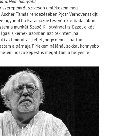
dra. Nem hiányzik?
só szerepemről szívesen emlékezem meg.
 Ascher Tamás rendezésében Pjotr Verhovenszkijt
ve ugyanott a Karamazov testvérek előadásában
tem a munkát Szabó K. Istvánnal is. Ezzel a két
 Igazi sikernek azonban azt tekintem, ha
ki azt mondta: „lehet, hogy nem csináltam
iattam a párnája !” Nekem nálánál sokkal könnyebb
remélem hozzá képest is megálltam a helyem e