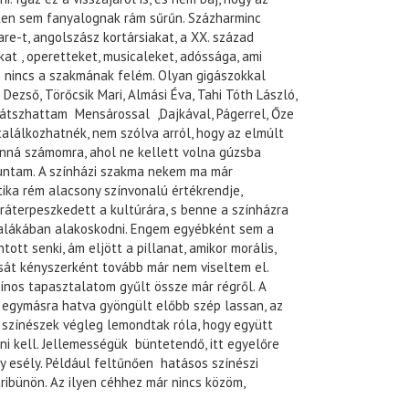
ken sem fanyalognak rám sűrűn. Százharminc
e-t, angolszász kortársiakat, a XX. század
kat , operetteket, musicaleket, adóssága, ami
n nincs a szakmának felém. Olyan gigászokkal
ezső, Törőcsik Mari, Almási Éva, Tahi Tóth László,
játszhattam Mensárossal ,Dajkával, Págerrel, Őze
alálkozhatnék, nem szólva arról, hogy az elmúlt
anná számomra, ahol ne kellett volna gúzsba
untam. A színházi szakma nekem ma már
tika rém alacsony színvonalú értékrendje,
ráterpeszkedett a kultúrára, s benne a színházra
kalákában alakoskodni. Engem egyébként sem a
tt senki, ám eljött a pillanat, amikor morális,
ását kényszerként tovább már nem viseltem el.
kínos tapasztalatom gyűlt össze már régről. A
egymásra hatva gyöngült előbb szép lassan, az
 színészek végleg lemondtak róla, hogy együtt
tni kell. Jellemességük büntetendő, itt egyelőre
 esély. Például feltűnően hatásos színészi
ribünön. Az ilyen céhhez már nincs közöm,