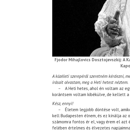
Fjodor Mihajlovics Dosztojevszkij: A 
Kapo
A közéleti szerepéről szeretném kérdezni, m
írásait olvastam, meg a Heti hetest néztem.
–
A Heti hetes, ahol én voltam az egy
korántsem voltam kibékülve, de kellett a 
Kész, ennyi!
–
Életem legjobb döntése volt, amik
kell Budapesten élnem, és ez kínálja az
számomra fontos ér el, vagy érem el azt 
felében értelmes és élvezetes napjaimna