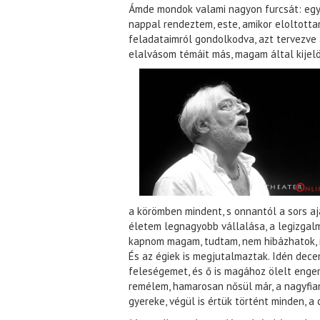
Ámde mondok valami nagyon furcsát: egy
nappal rendeztem, este, amikor eloltott
feladataimról gondolkodva, azt tervezve 
elalvásom témáit más, magam által kijelö
a körömben mindent, s onnantól a sors a
életem legnagyobb vállalása, a legizgal
kapnom magam, tudtam, nem hibázhatok, m
És az égiek is megjutalmaztak. Idén dec
feleségemet, és ő is magához ölelt engem,
remélem, hamarosan nősül már, a nagyfia
gyereke, végül is értük történt minden, 