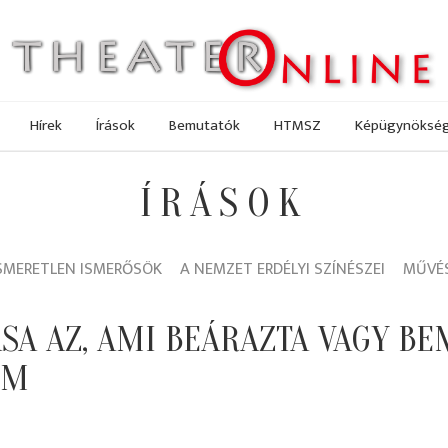
Hírek
Írások
Bemutatók
HTMSZ
Képügynöksé
ÍRÁSOK
SMERETLEN ISMERŐSÖK
A NEMZET ERDÉLYI SZÍNÉSZEI
MŰVÉS
SA AZ, AMI BEÁRAZTA VAGY B
EM