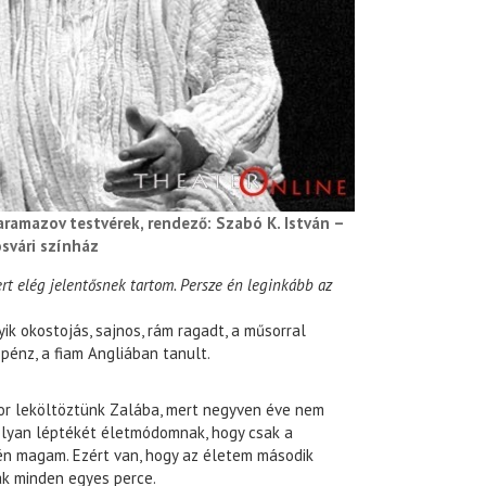
Karamazov testvérek, rendező: Szabó K. István –
svári színház
ert elég jelentősnek tartom. Persze én leginkább az
ik okostojás, sajnos, rám ragadt, a műsorral
pénz, a fiam Angliában tanult.
or leköltöztünk Zalába, mert negyven éve nem
 olyan léptékét életmódomnak, hogy csak a
én magam. Ezért van, hogy az életem második
k minden egyes perce.