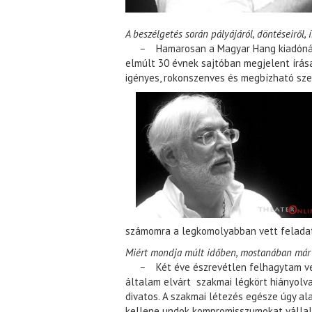
A beszélgetés során pályájáról, döntéseiről, ír
–
Hamarosan a Magyar Hang kiadónál
elmúlt 30 évnek sajtóban megjelent írás
igényes, rokonszenves és megbízható sze
számomra a legkomolyabban vett feladat
Miért mondja múlt időben, mostanában már
–
Két éve észrevétlen felhagytam ve
általam elvárt szakmai légkört hiányolva,
divatos. A szakmai létezés egésze úgy al
kellene undok kompromisszumokat vállalni.