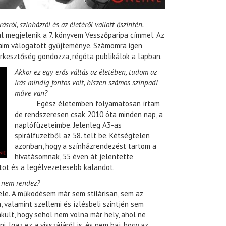
ásról, színházról és az életéről vallott őszintén.
 megjelenik a 7. könyvem Vesszőparipa címmel. Az
aim válogatott gyűjteménye. Számomra igen
rkesztőség gondozza, régóta publikálok a lapban.
Akkor ez egy erős váltás az életében, tudom az
írás mindig fontos volt, hiszen számos színpadi
műve van?
–
Egész életemben folyamatosan írtam
de rendszeresen csak 2010 óta minden nap, a
naplófüzeteimbe. Jelenleg A3-as
spirálfüzetből az 58. telt be. Kétségtelen
azonban, hogy a színházrendezést tartom a
hivatásomnak, 55 éven át jelentette
ot és a legélvezetesebb kalandot.
 nem rendez?
le. A működésem már sem stilárisan, sem az
 valamint szellemi és ízlésbeli szintjén sem
akult, hogy sehol nem volna már hely, ahol ne
 Igaz ez a visszájáról is, és nem baj, hogy az