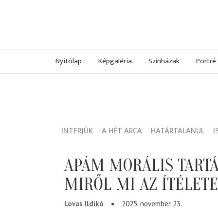
Nyitólap
Képgaléria
Színházak
Portré
INTERJÚK
A HÉT ARCA
HATÁRTALANUL
I
APÁM MORÁLIS TARTÁ
MIRŐL MI AZ ÍTÉLET
Lovas Ildikó
2025. november 23.