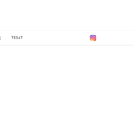
g
TESzT