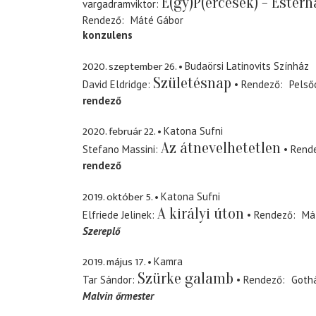
E(gy)P(ercesek) - Este
vargadramviktor
Rendező
Máté Gábor
konzulens
2020. szeptember 26.
Budaörsi Latinovits Színház
Születésnap
David Eldridge
Rendező
Pelső
rendező
2020. február 22.
Katona Sufni
Az átnevelhetetlen
Stefano Massini
Rend
rendező
2019. október 5.
Katona Sufni
A királyi úton
Elfriede Jelinek
Rendező
Má
Szereplő
2019. május 17.
Kamra
Szürke galamb
Tar Sándor
Rendező
Gothá
Malvin őrmester