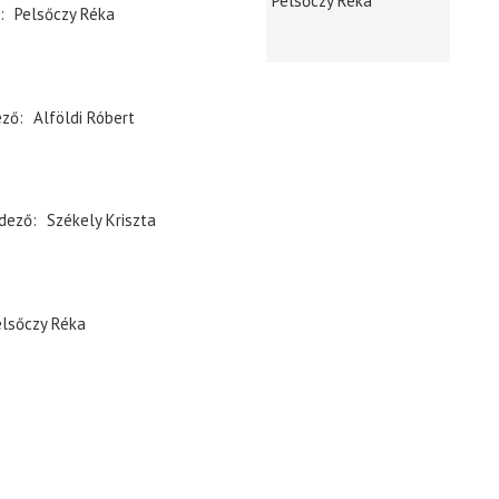
Pelsőczy Réka
Pelsőczy Réka
ező
Alföldi Róbert
dező
Székely Kriszta
elsőczy Réka