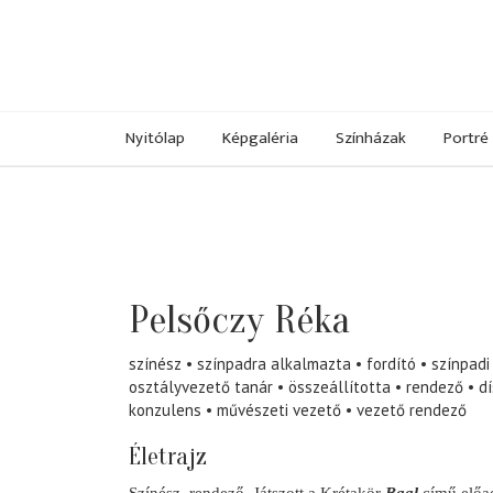
Nyitólap
Képgaléria
Színházak
Portré
Pelsőczy Réka
színész
színpadra alkalmazta
fordító
színpadi
osztályvezető tanár
összeállította
rendező
d
konzulens
művészeti vezető
vezető rendező
Életrajz