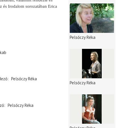
dásában, valamint rendezte és
z és Irodalom sorozatában Erica
Pelsőczy Réka
akab
dező
Pelsőczy Réka
Pelsőczy Réka
ző
Pelsőczy Réka