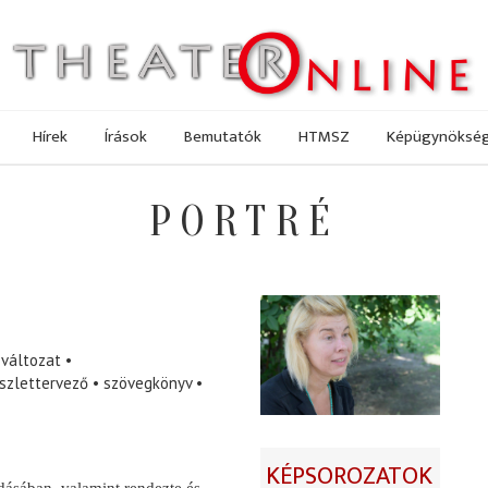
Hírek
Írások
Bemutatók
HTMSZ
Képügynöksé
PORTRÉ
 változat
íszlettervező
szövegkönyv
KÉPSOROZATOK