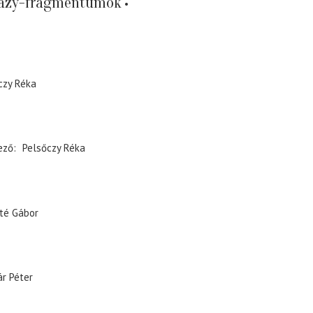
rházy-fragmentumok
czy Réka
ező
Pelsőczy Réka
té Gábor
r Péter