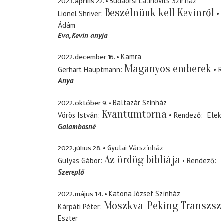
2023. április 22.
Budaörsi Latinovits Színház
Beszélnünk kell Kevinről
Lionel Shriver
Ádám
Eva
Kevin anyja
2022. december 16.
Kamra
Magányos emberek
Gerhart Hauptmann
Anya
2022. október 9.
Baltazár Színház
Kvantumtorna
Vörös István
Rendező
Elek
Galambosné
2022. július 28.
Gyulai Várszínház
Az ördög bibliája
Gulyás Gábor
Rendező
Szereplő
2022. május 14.
Katona József Színház
Moszkva-Peking Transzsz
Kárpáti Péter
Eszter