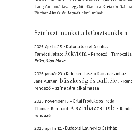
Színész, rendező. Játszott a Krétakör
Baal
című előa
Láng Annamáriával együtt előadta a Krétakör Színhá
Fischer
Aimée és Jaguár
című művét.
Színházi munkái adatbázisunkban
2026. április 25.
Katona József Színház
Rekviem
Tarnóczi Jakab
Rendező
Tarnóczi J
Erika
Olga lánya
2026. január 23.
Kelemen László Kamaraszínház
Büszkeség és balítélet
Jane Austen
Ren
rendező
színpadra alkalmazta
2025. november 15.
Orlai Produkciós Iroda
A színházcsináló
Thomas Bernhard
Rende
rendező
2025. április 12.
Budaörsi Latinovits Színház