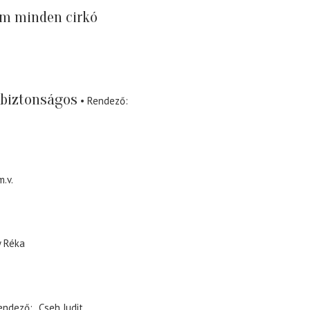
em minden cirkó
biztonságos
Rendező
m.v.
y Réka
endező
Cseh Judit