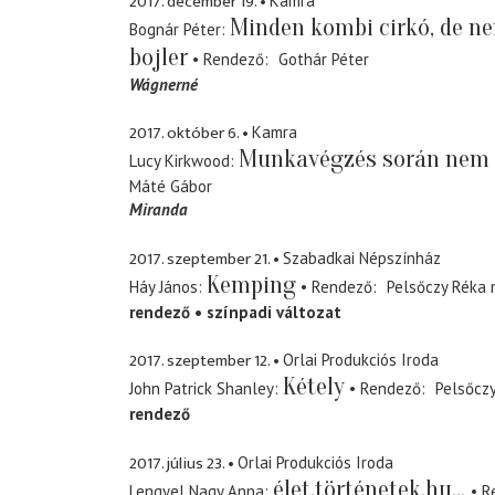
2017. december 19.
Kamra
Minden kombi cirkó, de n
Bognár Péter
bojler
Rendező
Gothár Péter
Wágnerné
2017. október 6.
Kamra
Munkavégzés során nem 
Lucy Kirkwood
Máté Gábor
Miranda
2017. szeptember 21.
Szabadkai Népszínház
Kemping
Háy János
Rendező
Pelsőczy Réka
rendező
színpadi változat
2017. szeptember 12.
Orlai Produkciós Iroda
Kétely
John Patrick Shanley
Rendező
Pelsőcz
rendező
2017. július 23.
Orlai Produkciós Iroda
élet.történetek.hu...
Lengyel Nagy Anna
R