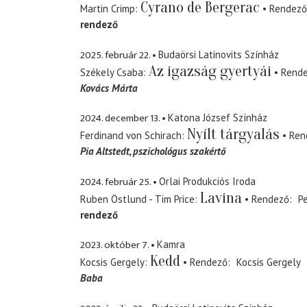
Cyrano de Bergerac
Martin Crimp
Rendező
rendező
2025. február 22.
Budaörsi Latinovits Színház
Az igazság gyertyái
Székely Csaba
Rend
Kovács Márta
2024. december 13.
Katona József Színház
Nyílt tárgyalás
Ferdinand von Schirach
Ren
Pia Altstedt
pszichológus szakértő
2024. február 25.
Orlai Produkciós Iroda
Lavina
Ruben Östlund - Tim Price
Rendező
P
rendező
2023. október 7.
Kamra
Kedd
Kocsis Gergely
Rendező
Kocsis Gergely
Baba