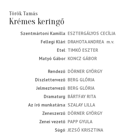
Török Tamás
Krémes keringő
Szentmártoni Kamilla
ESZTERGÁLYOS CECÍLIA
Fellegi Klári
DRAHOTA ANDREA
m.v.
Etel
TIMKÓ ESZTER
Matyó Gábor
KONCZ GÁBOR
rendező
DÖRNER GYÖRGY
díszlettervező
BERG GLÓRIA
jelmeztervező
BERG GLÓRIA
dramaturg
BÁRTFAY RITA
az író munkatársa
SZALAY LILLA
zeneszerző
DÖRNER GYÖRGY
zenei vezető
PAPP GYULA
súgó
JEZSÓ KRISZTINA