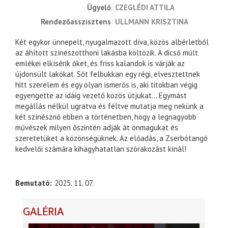
ügyelő
CZEGLÉDI ATTILA
rendezőasszisztens
ULLMANN KRISZTINA
Két egykor ünnepelt, nyugalmazott díva, közös albérletből
az áhított színészotthoni lakásba költözik. A dicső múlt
emlékei elkísérik őket, és friss kalandok is várják az
újdonsült lakókat. Sőt felbukkan egy régi, elvesztettnek
hitt szerelem és egy olyan ismerős is, aki titokban végig
egyengette az idáig vezető közös útjukat… Egymást
megállás nélkül ugratva és féltve mutatja meg nekünk a
két színésznő ebben a történetben, hogy a legnagyobb
művészek milyen őszintén adják át önmagukat és
szeretetüket a közönségüknek. Az előadás, a Zserbótangó
kedvelői számára kihagyhatatlan szórakozást kínál!
Bemutató
2025. 11. 07.
GALÉRIA