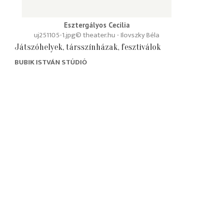
Esztergályos Cecilia
uj251105-1.jpg
© theater.hu - Ilovszky Béla
Játszóhelyek, társszínházak, fesztiválok
BUBIK ISTVÁN STÚDIÓ