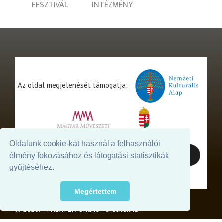
FESZTIVÁL
INTÉZMÉNY
Az oldal megjelenését támogatja:
Oldalunk cookie-kat használ a felhasználói
élmény fokozásához és látogatási statisztikák
gyűjtéséhez.
Megértettem
© 2026. - THEATER Online -
theater.hu