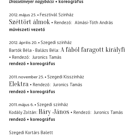
Drosselmeyer nagybácsi
koreográfus
2012. május 25.
Fesztivál Színház
Széttört álmok
Rendező
Almási-Tóth András
művészeti vezető
2012. április 20.
Szegedi színház
A fából faragott királyfi
Bartók Béla - Balázs Béla
Rendező
Juronics Tamás
rendező
koreográfus
2011. november 25.
Szegedi Kisszínház
Elektra
Rendező
Juronics Tamás
rendező
koreográfus
2011. május 6.
Szegedi színház
Háry János
Kodály Zoltán
Rendező
Juronics Tamás
rendező
koreográfus
Szegedi Kortárs Balett