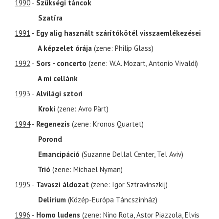
1990
-
Szükségi táncok
Szatíra
1991
-
Egy alig használt szárítókötél visszaemlékezései
A képzelet órája
(zene: Philip Glass)
1992
-
Sors - concerto
(zene: W.A. Mozart, Antonio Vivaldi)
A mi cellánk
1993
-
Alvilági sztori
Kroki
(zene: Avro Pärt)
1994
-
Regenezis
(zene: Kronos Quartet)
Porond
Emancipáció
(Suzanne Dellal Center, Tel Aviv)
Trió
(zene: Michael Nyman)
1995
-
Tavaszi áldozat
(zene: Igor Sztravinszkij)
Delírium
(Közép-Európa Táncszínház)
1996
-
Homo ludens
(zene: Nino Rota, Astor Piazzola, Elvis