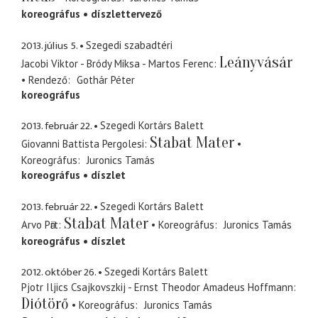
koreográfus
díszlettervező
2013. július 5.
Szegedi szabadtéri
Leányvásár
Jacobi Viktor - Bródy Miksa - Martos Ferenc
Rendező
Gothár Péter
koreográfus
2013. február 22.
Szegedi Kortárs Balett
Stabat Mater
Giovanni Battista Pergolesi
Koreográfus
Juronics Tamás
koreográfus
díszlet
2013. február 22.
Szegedi Kortárs Balett
Stabat Mater
Arvo Pӓrt
Koreográfus
Juronics Tamás
koreográfus
díszlet
2012. október 26.
Szegedi Kortárs Balett
Pjotr Iljics Csajkovszkij - Ernst Theodor Amadeus Hoffmann
Diótörő
Koreográfus
Juronics Tamás