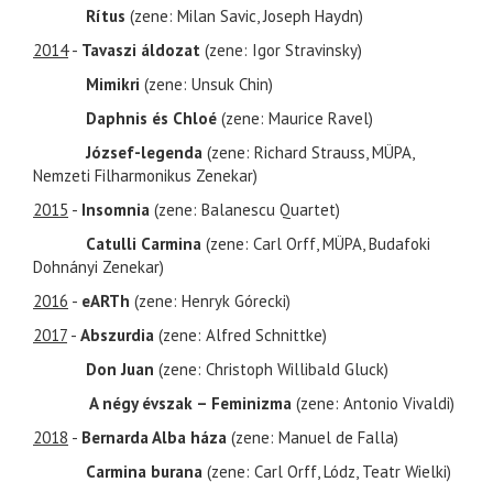
Rítus
(zene: Milan Savic, Joseph Haydn)
2014
-
Tavaszi áldozat
(zene: Igor Stravinsky)
Mimikri
(zene: Unsuk Chin)
Daphnis és Chloé
(zene: Maurice Ravel)
József-legenda
(zene: Richard Strauss, MÜPA,
Nemzeti Filharmonikus Zenekar)
2015
-
Insomnia
(zene: Balanescu Quartet)
Catulli Carmina
(zene: Carl Orff, MÜPA, Budafoki
Dohnányi Zenekar)
2016
-
eARTh
(zene: Henryk Górecki)
2017
-
Abszurdia
(zene: Alfred Schnittke)
Don Juan
(zene: Christoph Willibald Gluck)
A négy évszak – Feminizma
(zene: Antonio Vivaldi)
2018
-
Bernarda Alba háza
(zene: Manuel de Falla)
Carmina burana
(zene: Carl Orff, Lódz, Teatr Wielki)