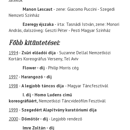
Játékok
Manon Lescaut
- zene: Giacomo Puccini - Szegedi
Nemzeti Színház
Ezeregy éjszaka
- írta: Tasnádi István, zene: Monori
András, dalszöveg: Geszti Péter - Pesti Magyar Színház
Főbb kitüntetései:
1994
-
Zsűri előadói díja
- Suzanne Dellal Nemzetközi
Kortárs Koreográfus Verseny, Tel Aviv
Flower - díj
- Philip Morris cég
1997
-
Harangozó - díj
1998
-
A legjobb táncos díja
- Magyar Táncfesztivál
I. díj - Homo Ludens című
koreográfiáért,
Nemzetközi Táncvideófilm Fesztivál
1999
-
Szegedért Alapítvány kuratóriumi díja
2000
-
Dömötör - díj
- Legjobb rendező
Imre Zoltán - díj