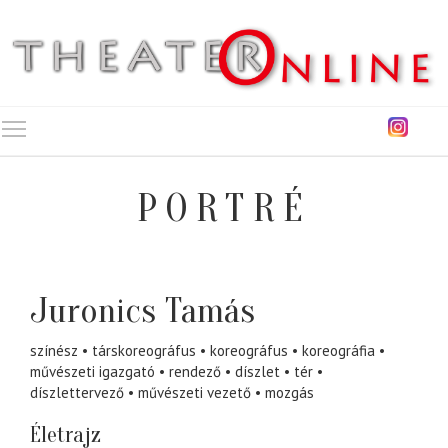
Toggle main menu visibility
PORTRÉ
Juronics Tamás
színész
társkoreográfus
koreográfus
koreográfia
művészeti igazgató
rendező
díszlet
tér
díszlettervező
művészeti vezető
mozgás
Életrajz