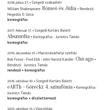
2018. július 27.
Szegedi szabadtéri
Rómeó és Júlia
William Shakespeare
Rendező
Hegedűs D. Géza
koreográfus
2017. február 17.
Szegedi Kortárs Balett
Abszurdia
Koreográfus
Juronics Tamás
koreográfus
2016. december 31.
Marosvásárhelyi szinház
Chicago
Bob Fosse - Fred Ebb - John Harold Kander
Rendező
Juronics Tamás
rendező
koreográfus
2016. október 10.
Szegedi Kortárs Balett
eARTh - Górecki: 4. szimfónia
Koreográfus
Juronics Tamás
koreográfus
díszlettervező
2015. október 31.
Vígszínház