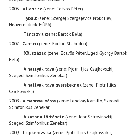
2005
-
Atlantisz
(zene: Eötvös Péter)
Tybalt
(zene: Szergej Szergejevics Prokofjev,
Heaven’s drink, MÜPA)
Táncszvit
(zene: Bartók Béla)
2007
-
Carmen
(zene: Rodion Shchedrin)
XX. század
(zene: Eötvös Péter, Ligeti György, Bartók
Béla)
A hattyúk tava
(zene: Pjotr Iljics Csajkovszkij,
Szegedi Szimfonikus Zenekar)
A hattyúk tava gyerekeknek
(zene: Pjotr Iljics
Csajkovszkij)
2008
-
A mennyei város
(zene: Lendvay Kamilló, Szegedi
Szimfonikus Zenekar)
A katona története
(zene: Igor Sztravinszkij,
Szegedi Szimfonikus Zenekar)
2009
-
Csipkerózsika
(zene: Pjotr Iljics Csajkovszkij,