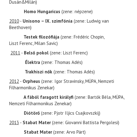
Dusán&Milán)
Homo Hungaricus
(zene: népzene)
2010
-
Unisono – IX. szimfónia
(zene: Ludwig van
Beethoven)
Testek filozófiája
(zene: Frédéric Chopin,
Liszt Ferenc, Milan Savic)
2011
-
Belső pokol
(zene: Liszt Ferenc)
Élektra
(zene: Thomas Adés)
Trakhiszi nők
(zene: Thomas Adés)
2012
-
Orpheus
(zene: Igor Stravinsky, MÜPA, Nemzeti
Filharmonikus Zenekar)
A fából faragott királyfi
(zene: Bartók Béla, MÜPA,
Nemzeti Filharmonikus Zenekar)
Diótörő
(zene: Pjotr Iljics Csajkovszkij)
2013
-
Stabat Mater
(zene: Giovanni Battista Pergolesi)
Stabat Mater
(zene: Arvo Pärt)