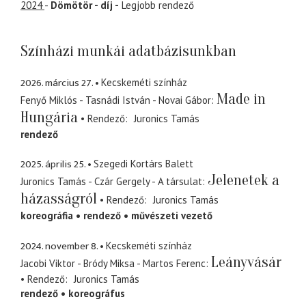
2024
-
Dömötör - díj -
Legjobb rendező
Színházi munkái adatbázisunkban
2026. március 27.
Kecskeméti színház
Made in
Fenyő Miklós - Tasnádi István - Novai Gábor
Hungária
Rendező
Juronics Tamás
rendező
2025. április 25.
Szegedi Kortárs Balett
Jelenetek a
Juronics Tamás - Czár Gergely - A társulat
házasságról
Rendező
Juronics Tamás
koreográfia
rendező
művészeti vezető
2024. november 8.
Kecskeméti színház
Leányvásár
Jacobi Viktor - Bródy Miksa - Martos Ferenc
Rendező
Juronics Tamás
rendező
koreográfus