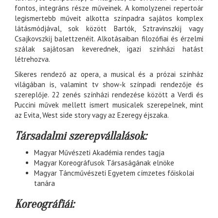
fontos, integráns része műveinek. A komolyzenei repertoár
legismertebb műveit alkotta színpadra sajátos komplex
látásmódjával, sok között Bartók, Sztravinszkij vagy
Csajkovszkij balettzenéit. Alkotásaiban filozófiai és érzelmi
szálak sajátosan keverednek, igazi színházi hatást
létrehozva.
Sikeres rendező az opera, a musical és a prózai színház
világában is, valamint tv show-k színpadi rendezője és
szereplője. 22 zenés színházi rendezése között a Verdi és
Puccini művek mellett ismert musicalek szerepelnek, mint
az Evita, West side story vagy az Ezeregy éjszaka.
Társadalmi szerepvállalások:
Magyar Művészeti Akadémia rendes tagja
Magyar Koreográfusok Társaságának elnöke
Magyar Táncművészeti Egyetem címzetes főiskolai
tanára
Koreográfiái: