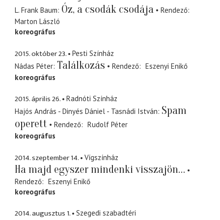
Óz, a csodák csodája
L. Frank Baum
Rendező
Marton László
koreográfus
2015. október 23.
Pesti Színház
Találkozás
Nádas Péter
Rendező
Eszenyi Enikő
koreográfus
2015. április 26.
Radnóti Színház
Spam
Hajós András - Dinyés Dániel - Tasnádi István
operett
Rendező
Rudolf Péter
koreográfus
2014. szeptember 14.
Vígszínház
Ha majd egyszer mindenki visszajön…
Rendező
Eszenyi Enikő
koreográfus
2014. augusztus 1.
Szegedi szabadtéri