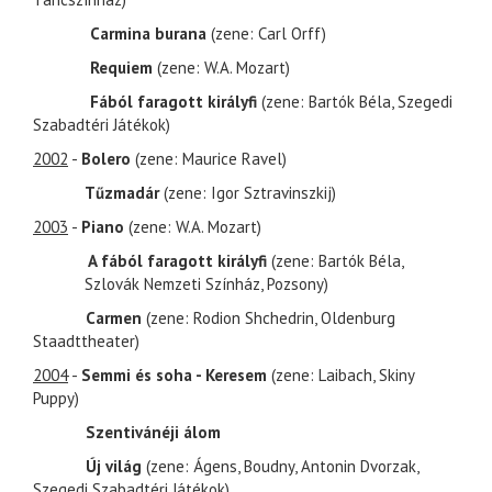
Carmina burana
(zene: Carl Orff)
Requiem
(zene: W.A. Mozart)
Fából faragott királyfi
(zene: Bartók Béla, Szegedi
Szabadtéri Játékok)
2002
-
Bolero
(zene: Maurice Ravel)
Tűzmadár
(zene: Igor Sztravinszkij)
2003
-
Piano
(zene: W.A. Mozart)
A fából faragott királyfi
(zene: Bartók Béla,
Szlovák Nemzeti Színház, Pozsony)
Carmen
(zene: Rodion Shchedrin, Oldenburg
Staadttheater)
2004
-
Semmi és soha - Keresem
(zene: Laibach, Skiny
Puppy)
Szentivánéji álom
Új világ
(zene: Ágens, Boudny, Antonin Dvorzak,
Szegedi Szabadtéri Játékok)