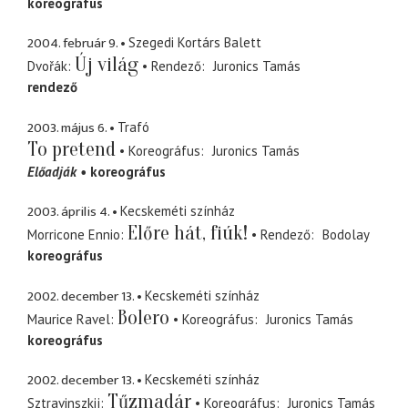
koreográfus
2004. február 9.
Szegedi Kortárs Balett
Új világ
Dvořák
Rendező
Juronics Tamás
rendező
2003. május 6.
Trafó
To pretend
Koreográfus
Juronics Tamás
Előadják
koreográfus
2003. április 4.
Kecskeméti színház
Előre hát, fiúk!
Morricone Ennio
Rendező
Bodolay
koreográfus
2002. december 13.
Kecskeméti színház
Bolero
Maurice Ravel
Koreográfus
Juronics Tamás
koreográfus
2002. december 13.
Kecskeméti színház
Tűzmadár
Sztravinszkij
Koreográfus
Juronics Tamás