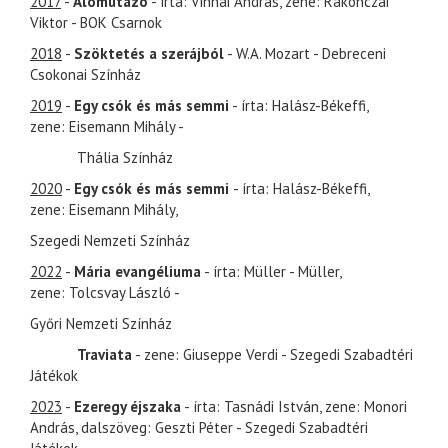
2017
-
Álomutazó
- írta: Vinnai András, zene: Rakonczai
Viktor - BOK Csarnok
2018
-
Szöktetés a szerájból
- W.A. Mozart - Debreceni
Csokonai Színház
2019
-
Egy csók és más semmi
- írta: Halász-Békeffi,
zene: Eisemann Mihály -
Thália Színház
2020
-
Egy csók és más semmi
- írta: Halász-Békeffi,
zene: Eisemann Mihály,
Szegedi Nemzeti Színház
2022
-
Mária evangéliuma
- írta: Müller - Müller,
zene: Tolcsvay László -
Győri Nemzeti Színház
Traviata
- zene: Giuseppe Verdi - Szegedi Szabadtéri
Játékok
2023
-
Ezeregy éjszaka
- írta: Tasnádi István, zene: Monori
András, dalszöveg: Geszti Péter - Szegedi Szabadtéri