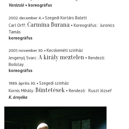
Varázsló
koreográfus
2002. december 4.
Szegedi Kortárs Balett
Carmina Burana
Carl Orff
Koreográfus
Juronics
Tamás
koreográfus
2001. november 30.
Kecskeméti színház
A király meztelen
Jevgenyij Svarc
Rendező
Bodolay
koreográfus
1989. április 30.
Szegedi színház
Büntetések
Kornis Mihály
Rendező
Ruszt József
K. árnyéka