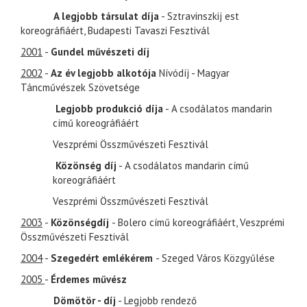
A legjobb társulat díja
- Sztravinszkij est
koreográfiáért, Budapesti Tavaszi Fesztivál
2001
-
Gundel művészeti díj
2002
-
Az év legjobb alkotója
Nívódíj - Magyar
Táncművészek Szövetsége
Legjobb produkció díja
- A csodálatos mandarin
című koreográfiáért
Veszprémi Összművészeti Fesztivál
Közönség díj
- A csodálatos mandarin című
koreográfiáért
Veszprémi Összművészeti Fesztivál
2003
-
Közönségdíj
- Bolero című koreográfiáért, Veszprémi
Összművészeti Fesztivál
2004
-
Szegedért emlékérem
- Szeged Város Közgyűlése
2005
-
Érdemes művész
Dömötör - díj
- Legjobb rendező