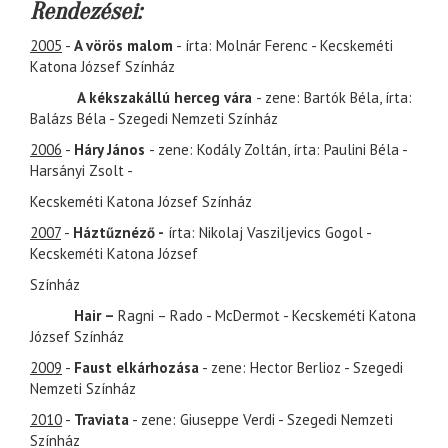
Rendezései:
2005
-
A vörös malom
- írta: Molnár Ferenc - Kecskeméti
Katona József Színház
A kékszakállú herceg vára
- zene: Bartók Béla, írta:
Balázs Béla - Szegedi Nemzeti Színház
2006
-
Háry János
- zene: Kodály Zoltán, írta: Paulini Béla -
Harsányi Zsolt -
Kecskeméti Katona József Színház
2007
-
Háztűznéző -
írta: Nikolaj Vasziljevics Gogol -
Kecskeméti Katona József
Színház
Hair –
Ragni – Rado - McDermot - Kecskeméti Katona
József Színház
2009
-
Faust elkárhozása
- zene: Hector Berlioz - Szegedi
Nemzeti Színház
2010
-
Traviata
- zene: Giuseppe Verdi - Szegedi Nemzeti
Színház