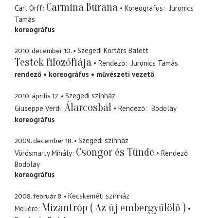
Carmina Burana
Carl Orff
Koreográfus
Juronics
Tamás
koreográfus
2010. december 10.
Szegedi Kortárs Balett
Testek filozófiája
Rendező
Juronics Tamás
rendező
koreográfus
művészeti vezető
2010. április 17.
Szegedi színház
Álarcosbál
Giuseppe Verdi
Rendező
Bodolay
koreográfus
2009. december 18.
Szegedi színház
Csongor és Tünde
Vörösmarty Mihály
Rendező
Bodolay
koreográfus
2008. február 8.
Kecskeméti színház
Mizantróp ( Az új embergyűlölő )
Molière