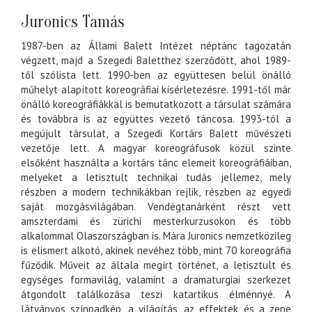
Juronics Tamás
1987-ben az Állami Balett Intézet néptánc tagozatán
végzett, majd a Szegedi Baletthez szerződött, ahol 1989-
től szólista lett. 1990-ben az együttesen belül önálló
műhelyt alapított koreográfiai kísérletezésre. 1991-től már
önálló koreográfiákkal is bemutatkozott a társulat számára
és továbbra is az együttes vezető táncosa. 1993-tól a
megújult társulat, a Szegedi Kortárs Balett művészeti
vezetője lett. A magyar koreográfusok közül szinte
elsőként használta a kortárs tánc elemeit koreográfiáiban,
melyeket a letisztult technikai tudás jellemez, mely
részben a modern technikákban rejlik, részben az egyedi
saját mozgásvilágában. Vendégtanárként részt vett
amszterdami és zürichi mesterkurzusokon és több
alkalommal Olaszországban is. Mára Juronics nemzetközileg
is elismert alkotó, akinek nevéhez több, mint 70 koreográfia
fűződik. Műveit az általa megírt történet, a letisztult és
egységes formavilág, valamint a dramaturgiai szerkezet
átgondolt találkozása teszi katartikus élménnyé. A
látványos színpadkép, a világítás, az effektek és a zene