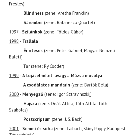
Presley)
Blindness
(zene: Aretha Franklin)
Sárember
(zene: Balanescu Quartet)
1997
-
Szilánkok
(zene: Földes Gábor)
1998
-
Trallala
Érintések
(zene: Peter Gabriel, Magyar Nemzeti
Balett)
Tor
(zene: Ry Cooder)
1999
-
A tojáselmélet, avagy a Múzsa mosolya
A csodálatos mandarin
(zene: Bartók Béla)
2000
-
Menyegző
(zene: Igor Sztravinszkij)
Hajsza
(zene: Deák Attila, Tóth Attila, Tóth
Szabolcs)
Postscriptum
(zene: J. S. Bach)
2001
-
Semmi és soha
(zene: Laibach, Skiny Puppy, Budapest
Táncszínház)