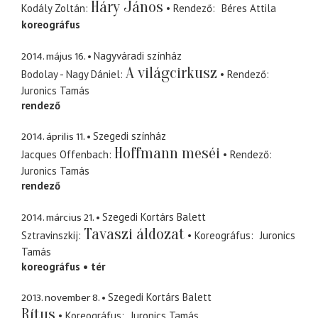
Háry János
Kodály Zoltán
Rendező
Béres Attila
koreográfus
2014. május 16.
Nagyváradi színház
A világcirkusz
Bodolay - Nagy Dániel
Rendező
Juronics Tamás
rendező
2014. április 11.
Szegedi színház
Hoffmann meséi
Jacques Offenbach
Rendező
Juronics Tamás
rendező
2014. március 21.
Szegedi Kortárs Balett
Tavaszi áldozat
Sztravinszkij
Koreográfus
Juronics
Tamás
koreográfus
tér
2013. november 8.
Szegedi Kortárs Balett
Rítus
Koreográfus
Juronics Tamás