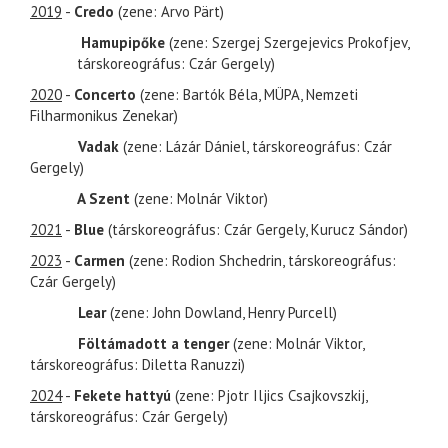
2019
-
Credo
(zene: Arvo Pärt)
Hamupipőke
(zene: Szergej Szergejevics Prokofjev,
társkoreográfus: Czár Gergely)
2020
-
Concerto
(zene: Bartók Béla, MÜPA, Nemzeti
Filharmonikus Zenekar)
Vadak
(zene: Lázár Dániel, társkoreográfus: Czár
Gergely)
A Szent
(zene: Molnár Viktor)
2021
-
Blue
(társkoreográfus: Czár Gergely, Kurucz Sándor)
2023
-
Carmen
(zene: Rodion Shchedrin, társkoreográfus:
Czár Gergely)
Lear
(zene: John Dowland, Henry Purcell)
Föltámadott a tenger
(zene: Molnár Viktor,
társkoreográfus: Diletta Ranuzzi)
2024
-
Fekete hattyú
(zene: Pjotr Iljics Csajkovszkij,
társkoreográfus: Czár Gergely)