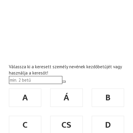
Válassza ki a keresett személy nevének kezdőbetűjét vagy
használja a keresőt!
A
Á
B
C
CS
D