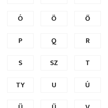
Ó
Ö
Ő
P
Q
R
S
SZ
T
TY
U
Ú
Ü
Ű
V