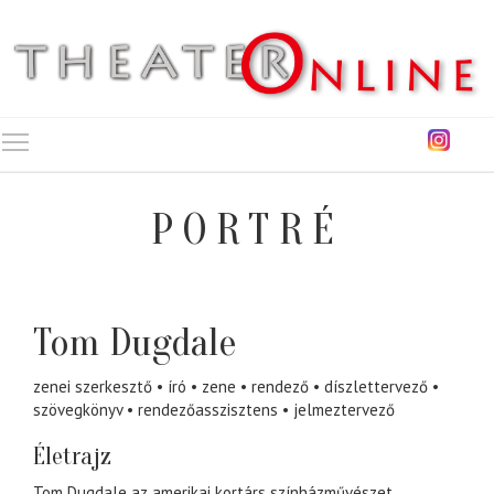
Toggle main menu visibility
PORTRÉ
Tom Dugdale
zenei szerkesztő
író
zene
rendező
díszlettervező
szövegkönyv
rendezőasszisztens
jelmeztervező
Életrajz
Tom Dugdale az amerikai kortárs színházművészet