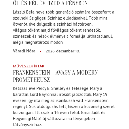
ÖT ÉS FÉL ÉVTIZED A FÉNYBEN
László Béla neve több generáció számára összeforrt a
szolnoki Szigligeti Színház előadásaival. Több mint
ötvenöt éve dolgozik a színházi háttérben,
világosítóként majd fővilágosítóként rendezők,
színészek és nézők élményeit formálja láthatatlanul,
mégis meghatározó módon.
2026. december 10.
Váradi Nóra
MŰVÉSZEK ÍRTÁK
FRANKENSTEIN – AVAGY A MODERN
PROMÉTHEUSZ
Kétszáz éve Percy B. Shelley és felesége, Mary a
baráttal, Lord Bayronnal írósdit játszottak. Mary 19
évesen így írta meg az ikonikussá vált Frankenstein
regényt. Sok átdolgozás lett, hiszen a közönség szeret
borzongani. Itt csak a 16 éven felül. Garai Judit és
Hegymegi Máté új változata ma lényegében
látványszínház.