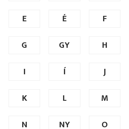
E
É
F
G
GY
H
I
Í
J
K
L
M
N
NY
O