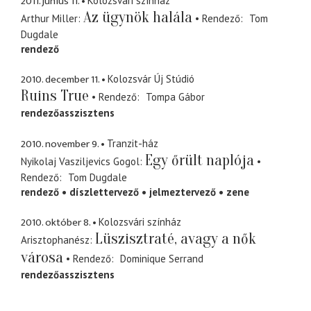
2011. június 11.
Kolozsvári színház
Az ügynök halála
Arthur Miller
Rendező
Tom
Dugdale
rendező
2010. december 11.
Kolozsvár Új Stúdió
Ruins True
Rendező
Tompa Gábor
rendezőasszisztens
2010. november 9.
Tranzit-ház
Egy őrült naplója
Nyikolaj Vasziljevics Gogol
Rendező
Tom Dugdale
rendező
díszlettervező
jelmeztervező
zene
2010. október 8.
Kolozsvári színház
Lüszisztraté, avagy a nők
Arisztophanész
városa
Rendező
Dominique Serrand
rendezőasszisztens