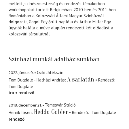
mellett, színészmesterség és rendezés témakörben
workshopokat tartott Belgiumban. 2010-ben és 2011-ben
Romániában a Kolozsvári Állami Magyar Színháznál
dolgozott, Gogol Egy őrült naplója és Arthur Miller Egy
ügynök halála c. műve alapján rendezett két előadást a
kolozsvári társulatnál
Színházi munkái adatbázisunkban
2022. június 9.
Csíki Játékszín
A sarlatán
Tom Dugdale - Hatházi András
Rendező
Tom Dugdale
író
rendező
2018. december 21.
Temesvár Stúdió
Hedda Gabler
Henrik Ibsen
Rendező
Tom Dugdale
rendező