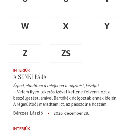
W
X
Y
Z
ZS
INTERJÚK
A SENKI FÁJA
Árpád, elindítom a telefonon a rögzítést, kezdjük.
– Velem ilyen tekerős izével kellene felvenni ezt a
beszélgetést, amivel Bartókék dolgoztak annak idején.
A régmúltból maradtam itt, az passzolna hozzám.
2026. december 28.
Bérczes László
INTERJÚK