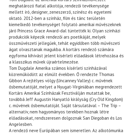
meghatározó fiatal alkotója, rendezői tevékenysége
mellett író, designer, zeneszerző, színész és egyetemi
oktató. 2012-ben a színház, film és tánc területén
kiemelkedő tevékenységet folytató amerikai művészeknek
járó Princess Grace Award-dal tüntették ki. Olyan színházi
produkciók képezik rendezői ars poetikáját, melyek
összművészeti jellegűek, tehát egyidőben több művészeti
ágat olvasztanak magukba. A kortárs rendező számára
egyforma kihívást jelent kísérleti előadások létrehozása és
a klasszikus művek újraértelmezése.
Tom Dugdale Amerika számos kísérleti színházával
közreműködött az elmúlt években. Ő rendezte Thomas
Gibbon A rejtélyes völgy (Uncanney Valley) c. művének
ősbemutatóját, melyet a Nyugat-Virginiában megrendezett
Kortárs Amerikai Színházak Fesztiválján mutattak be,
továbbá Jeff Augustin Hanyatló királyság (Cry Old Kingdom)
c. művének ősbemutatóját. Saját társulatával – The Trip –
alternatív, nem hagyományos terekben hoznak létre
előadásokat, rendszeresen dolgoznak San Diegoban és Los
Angelesben.
A rendező neve Európában sem ismeretlen. Az alkotómunka