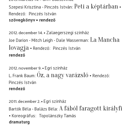
Peti a képtárban
Szepesi Krisztina - Pinczés István
Rendező
Pinczés István
szövegkönyv
rendező
2012. december 14.
Zalaegerszegi színház
La Mancha
Joe Darion - Mitch Leigh - Dale Wasserman
lovagja
Rendező
Pinczés István
rendező
2012. november 9.
Egri színház
Óz, a nagy varázsló
L. Frank Baum
Rendező
Pinczés István
rendező
2011. december 2.
Egri színház
A fából faragott királyfi
Bartók Béla - Balázs Béla
Koreográfus
Topolánszky Tamás
dramaturg