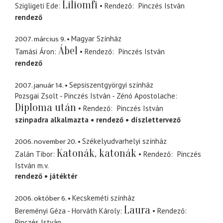
Liliomfi
Szigligeti Ede
Rendező
Pinczés István
rendező
2007. március 9.
Magyar Színház
Ábel
Tamási Áron
Rendező
Pinczés István
rendező
2007. január 14.
Sepsiszentgyörgyi színház
Pozsgai Zsolt - Pinczés István - Zénó Apostolache
Diploma után
Rendező
Pinczés István
szinpadra alkalmazta
rendező
díszlettervező
2006. november 20.
Székelyudvarhelyi színház
Katonák, katonák
Zalán Tibor
Rendező
Pinczés
István
m.v.
rendező
játéktér
2006. október 6.
Kecskeméti színház
Laura
Bereményi Géza - Horváth Károly
Rendező
Pinczés István