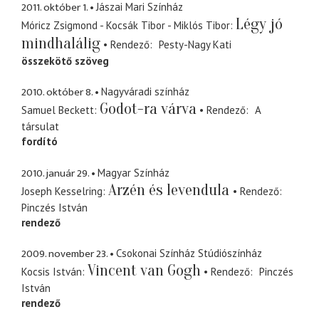
2011. október 1.
Jászai Mari Színház
Légy jó
Móricz Zsigmond - Kocsák Tibor - Miklós Tibor
mindhalálig
Rendező
Pesty-Nagy Kati
összekötő szöveg
2010. október 8.
Nagyváradi színház
Godot-ra várva
Samuel Beckett
Rendező
A
társulat
fordító
2010. január 29.
Magyar Színház
Arzén és levendula
Joseph Kesselring
Rendező
Pinczés István
rendező
2009. november 23.
Csokonai Színház Stúdiószínház
Vincent van Gogh
Kocsis István
Rendező
Pinczés
István
rendező