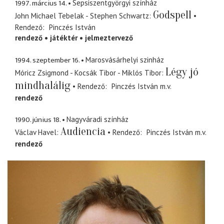
1997. március 14.
Sepsiszentgyörgyi színház
Godspell
John Michael Tebelak - Stephen Schwartz
Rendező
Pinczés István
rendező
játéktér
jelmeztervező
1994. szeptember 16.
Marosvásárhelyi szinház
Légy jó
Móricz Zsigmond - Kocsák Tibor - Miklós Tibor
mindhalálig
Rendező
Pinczés István
m.v.
rendező
1990. június 18.
Nagyváradi színház
Audiencia
Václav Havel
Rendező
Pinczés István
m.v.
rendező