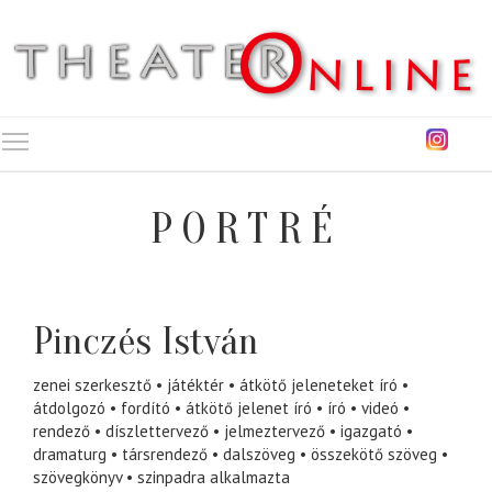
Toggle main menu visibility
PORTRÉ
Pinczés István
zenei szerkesztő
játéktér
átkötő jeleneteket író
átdolgozó
fordító
átkötő jelenet író
író
videó
rendező
díszlettervező
jelmeztervező
igazgató
dramaturg
társrendező
dalszöveg
összekötő szöveg
szövegkönyv
szinpadra alkalmazta