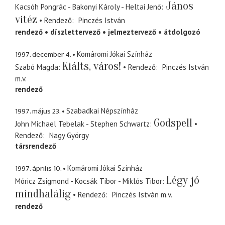
János
Kacsóh Pongrác - Bakonyi Károly - Heltai Jenő
vitéz
Rendező
Pinczés István
rendező
díszlettervező
jelmeztervező
átdolgozó
1997. december 4.
Komáromi Jókai Színház
Kiálts, város!
Szabó Magda
Rendező
Pinczés István
m.v.
rendező
1997. május 23.
Szabadkai Népszínház
Godspell
John Michael Tebelak - Stephen Schwartz
Rendező
Nagy György
társrendező
1997. április 10.
Komáromi Jókai Színház
Légy jó
Móricz Zsigmond - Kocsák Tibor - Miklós Tibor
mindhalálig
Rendező
Pinczés István
m.v.
rendező