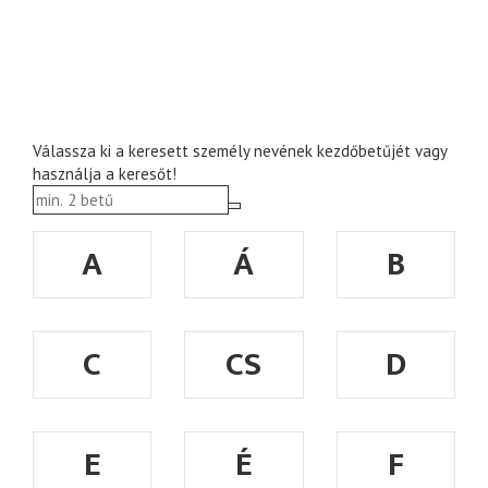
Válassza ki a keresett személy nevének kezdőbetűjét vagy
használja a keresőt!
A
Á
B
C
CS
D
E
É
F