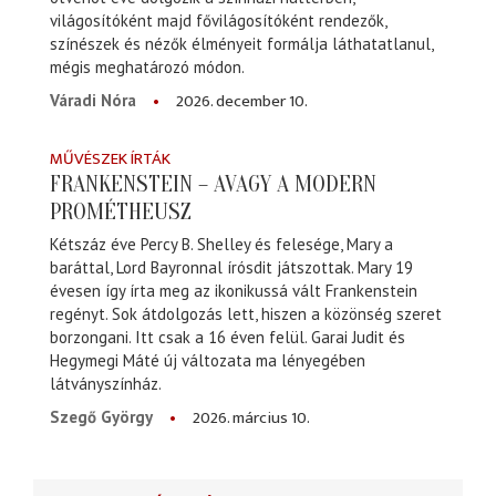
világosítóként majd fővilágosítóként rendezők,
színészek és nézők élményeit formálja láthatatlanul,
mégis meghatározó módon.
2026. december 10.
Váradi Nóra
MŰVÉSZEK ÍRTÁK
FRANKENSTEIN – AVAGY A MODERN
PROMÉTHEUSZ
Kétszáz éve Percy B. Shelley és felesége, Mary a
baráttal, Lord Bayronnal írósdit játszottak. Mary 19
évesen így írta meg az ikonikussá vált Frankenstein
regényt. Sok átdolgozás lett, hiszen a közönség szeret
borzongani. Itt csak a 16 éven felül. Garai Judit és
Hegymegi Máté új változata ma lényegében
látványszínház.
2026. március 10.
Szegő György