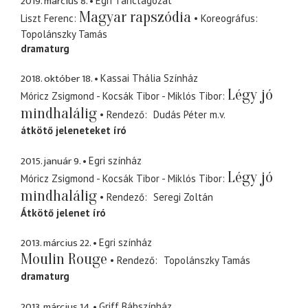
2019. március 8.
Egri Tánctagozat
Magyar rapszódia
Liszt Ferenc
Koreográfus
Topolánszky Tamás
dramaturg
2018. október 18.
Kassai Thália Színház
Légy jó
Móricz Zsigmond - Kocsák Tibor - Miklós Tibor
mindhalálig
Rendező
Dudás Péter
m.v.
átkötő jeleneteket író
2015. január 9.
Egri színház
Légy jó
Móricz Zsigmond - Kocsák Tibor - Miklós Tibor
mindhalálig
Rendező
Seregi Zoltán
Átkötő jelenet író
2013. március 22.
Egri színház
Moulin Rouge
Rendező
Topolánszky Tamás
dramaturg
2013. március 14.
Griff Bábszínház