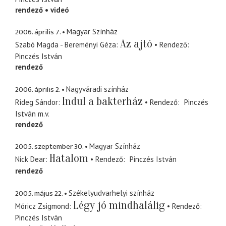
rendező
videó
2006. április 7.
Magyar Színház
Az ajtó
Szabó Magda - Bereményi Géza
Rendező
Pinczés István
rendező
2006. április 2.
Nagyváradi színház
Indul a bakterház
Rideg Sándor
Rendező
Pinczés
István
m.v.
rendező
2005. szeptember 30.
Magyar Színház
Hatalom
Nick Dear
Rendező
Pinczés István
rendező
2005. május 22.
Székelyudvarhelyi színház
Légy jó mindhalálig
Móricz Zsigmond
Rendező
Pinczés István