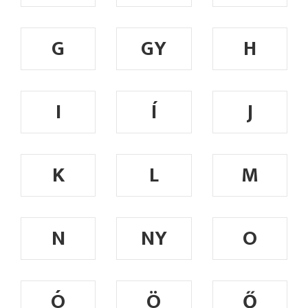
G
GY
H
I
Í
J
K
L
M
N
NY
O
Ó
Ö
Ő