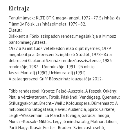
Életrajz
Tanulmányok: KLTE BTK, magy.–angol, 1972–77, Színház- és
Filmműv. Főisk., színházelmélet, 1979–82.
Életút:
Diákként a Főnix színpadon rendez, megalakítja a Mimosz
pantomimegyüttest,
1977 a Ki mit tud? vetélkedőn első díjat nyernek, 1979
megalakítja a Debreceni Színjátszó Stúdiót, 1978–83 a
debreceni Csokonai Színház rendezőasszisztense, 1983–
rendezője, 1987– főrendezője, 1991–93 mb. ig.
Jászai Mari-díj (1990), Uchimura-díj (1994).
A zalaegerszegi Griff Bábszínház igazgatója 2012-
Főbb rendezései: Kroetz: Felső-Ausztria, A fészek, Örkény:
Pisti a vérzivatarban, Tóték, Páskándi: Vendégség, Queneau:
Stílusgyakorlat, Brecht–Weill: Koldusopera, Dürrenmatt: A
milliomosnő látogatása, Havel: Audiencia, Spiró: Csirkefej,
Leigh–Wasserman: La Mancha lovagja, Garaczi: Imoga,
Móricz–Kocsák–Miklós: Légy jó mindhalálig, Molnár: Liliom,
Parti Nagy: Ibusár, Foster–Braden: Színezüst csehó,