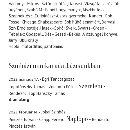
Várkonyi–Miklós: Sztárcsinálók, Darvasi: Vizsgálat a rózsák
ügyében, Szabó M.: Fanni hagyományai, Aiszkhülosz–
Szophoklész–Euripidész: A sors gyermekei, Kander–Ebb–
Fosse: Chicago, Shakespeare: Sok hűhó semmiért, Darvasi:
Szív Ernő estéje, Hasek–Spiró: Svejk, Swartz–Green–
Tebelak: Godspell, Dés–Geszti–Békés: A dzsungel könyve,
Jarry: Übü király.
Hobbi: műfordítás, pantomim.
Színházi munkái adatbázisunkban
2023. március 17.
Egri Tánctagozat
Szerelem
Topolánszky Tamás - Zombola Péter
Rendező
Topolánszky Tamás
dramaturg
2023. február 14.
Jókai Szinház
Naplopó
Pinczés István - Czapp Ferenc
Rendező
Pinczés István