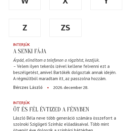
W
X
Y
Z
ZS
INTERJÚK
A SENKI FÁJA
Árpád, elindítom a telefonon a rögzítést, kezdjük.
– Velem ilyen tekerős izével kellene felvenni ezt a
beszélgetést, amivel Bartókék dolgoztak annak idején.
A régmúltból maradtam itt, az passzolna hozzám.
2026. december 28.
Bérczes László
INTERJÚK
ÖT ÉS FÉL ÉVTIZED A FÉNYBEN
László Béla neve több generáció számára összeforrt a
szolnoki Szigligeti Színház előadásaival. Több mint
ötvenöt éve dolgozik a színházi háttérben,