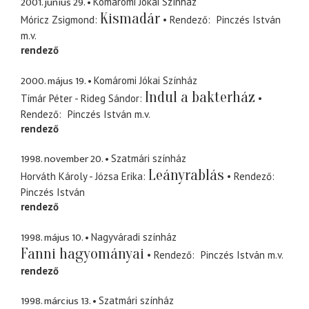
2001. június 29.
Komáromi Jókai Színház
Kismadár
Móricz Zsigmond
Rendező
Pinczés István
m.v.
rendező
2000. május 19.
Komáromi Jókai Színház
Indul a bakterház
Tímár Péter - Rideg Sándor
Rendező
Pinczés István
m.v.
rendező
1998. november 20.
Szatmári színház
Leányrablás
Horváth Károly - Józsa Erika
Rendező
Pinczés István
rendező
1998. május 10.
Nagyváradi színház
Fanni hagyományai
Rendező
Pinczés István
m.v.
rendező
1998. március 13.
Szatmári színház