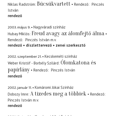
Búcsúkvartett
Niklas Radström
Rendező
Pinczés
István
rendező
2003. május 9.
Nagyváradi színház
Freud avagy az álomfejtő álma
Hubay Miklós
Rendező
Pinczés István
m.v.
rendező
díszlettervező
zenei szerkesztő
2002. szeptember 21.
Kecskeméti színház
Ólomkatona és
Weber Kristóf - Borbély Szilárd
papírlány
Rendező
Pinczés István
rendező
2002. január 11.
Komáromi Jókai Színház
A tizedes meg a többiek
Dobozy Imre
Rendező
Pinczés István
m.v.
rendező