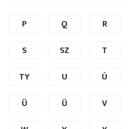
P
Q
R
S
SZ
T
TY
U
Ú
Ü
Ű
V