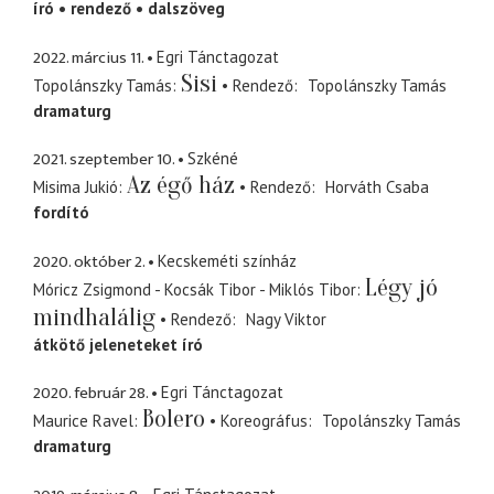
író
rendező
dalszöveg
2022. március 11.
Egri Tánctagozat
Sisi
Topolánszky Tamás
Rendező
Topolánszky Tamás
dramaturg
2021. szeptember 10.
Szkéné
Az égő ház
Misima Jukió
Rendező
Horváth Csaba
fordító
2020. október 2.
Kecskeméti színház
Légy jó
Móricz Zsigmond - Kocsák Tibor - Miklós Tibor
mindhalálig
Rendező
Nagy Viktor
átkötő jeleneteket író
2020. február 28.
Egri Tánctagozat
Bolero
Maurice Ravel
Koreográfus
Topolánszky Tamás
dramaturg