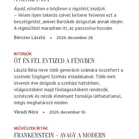
Árpád, elindítom a telefonon a rögzítést, kezdjük.
– Velem ilyen tekerős izével kellene felvenni ezt a
beszélgetést, amivel Bartókék dolgoztak annak idején.
A régmúltból maradtam itt, az passzolna hozzám.
2026. december 28.
Bérczes László
INTERJÚK
ÖT ÉS FÉL ÉVTIZED A FÉNYBEN
László Béla neve több generáció számára összeforrt a
szolnoki Szigligeti Színház előadásaival. Több mint
ötvenöt éve dolgozik a színházi háttérben,
világosítóként majd fővilágosítóként rendezők,
színészek és nézők élményeit formálja láthatatlanul,
mégis meghatározó módon.
2026. december 10.
Váradi Nóra
MŰVÉSZEK ÍRTÁK
FRANKENSTEIN – AVAGY A MODERN