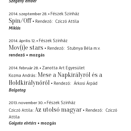
Szegény ember
2014. szeptember 28.
Fészek Színház
Spin/Off
Rendező
Cziczó Attila
Miklós
2014. április 12.
Fészek Színház
Mov(i)e stars
Rendező
Stubnya Béla
m.v.
rendező
mozgás
2014. február 28.
Zanotta Art Egyesület
Mese a Napkirályról és a
Kozma András
Holdkirálynőről
Rendező
Árkosi Árpád
Balgatag
2013. november 30.
Fészek Színház
Az utolsó magyar
Cziczó Attila
Rendező
Cziczó
Attila
Golgota elvtárs
mozgás