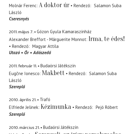
A doktor úr
Molnár Ferenc
Rendező
Salamon Suba
László
Cseresnyés
2011. május 7.
Gózon Gyula Kamaraszínház
Irma, te édes!
Alexander Breffort - Márguerite Monnot
Rendező
Magyar Attila
Utazó
Őr
Adószedő
2011. február 11.
Budaörsi Játékszín
Makbett
Eugčne Ionesco
Rendező
Salamon Suba
László
Szereplő
2010. április 21.
Trafó
Kézimunka
Elfriede Jelinek
Rendező
Pejó Róbert
Szereplő
2010. március 21.
Budaörsi Játékszín