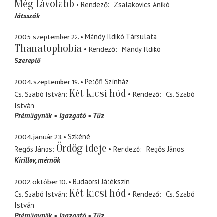
Még távolabb
Rendező
Zsalakovics Anikó
Játsszák
2005. szeptember 22.
Mándy Ildikó Társulata
Thanatophobia
Rendező
Mándy Ildikó
Szereplő
2004. szeptember 19.
Petőfi Színház
Két kicsi hód
Cs. Szabó István
Rendező
Cs. Szabó
István
Prémügynök
Igazgató
Tűz
2004. január 23.
Szkéné
Ördög ideje
Regős János
Rendező
Regős János
Kirillov
mérnök
2002. október 10.
Budaörsi Játékszín
Két kicsi hód
Cs. Szabó István
Rendező
Cs. Szabó
István
Prémügynök
Igazgató
Tűz