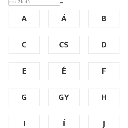
A
Á
B
C
CS
D
E
É
F
G
GY
H
I
Í
J