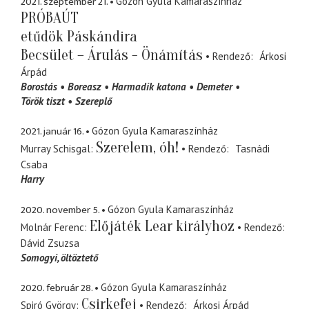
2021. szeptember 21.
Gózon Gyula Kamaraszínház
PRÓBAÚT
etűdök Páskándira
Becsület – Árulás - Önámítás
Rendező
Árkosi
Árpád
Borostás
Boreasz
Harmadik katona
Demeter
Török tiszt
Szereplő
2021. január 16.
Gózon Gyula Kamaraszínház
Szerelem, óh!
Murray Schisgal
Rendező
Tasnádi
Csaba
Harry
2020. november 5.
Gózon Gyula Kamaraszínház
Előjáték Lear királyhoz
Molnár Ferenc
Rendező
Dávid Zsuzsa
Somogyi
öltöztető
2020. február 28.
Gózon Gyula Kamaraszínház
Csirkefej
Spiró György
Rendező
Árkosi Árpád