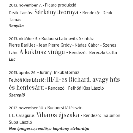
2013. november 7.
Picaro produkció
Sárkánytivornya
Deák Tamás
Rendező
Deák
Tamás
Sanyika
2013. október 5.
Budaörsi Latinovits Színház
Pierre Barillet - Jean Pierre Grédy - Nádas Gábor - Szenes
A kaktusz virága
Iván
Rendező
Bereczki Csilla
Luc
2013. április 26.
Jurányi Inkubátorház
III/II-es Richard, avagy hús
Felhőfi Kiss László
és hentesáru
Rendező
Felhőfi Kiss László
Szereplő
2012. november 30.
Budaörsi Játékszín
Viharos éjszaka
I. L. Caragiale
Rendező
Salamon
Suba László
Nae Ipingescu
rendőr, a kapitány elvbarátja