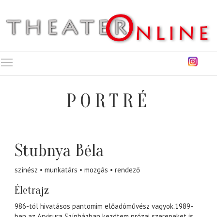
Toggle main menu visibility
PORTRÉ
Stubnya Béla
színész
munkatárs
mozgás
rendező
Életrajz
986-tól hivatásos pantomim előadóművész vagyok.1989-
ben az Arvisura Színházban kezdtem prózai szerepeket is