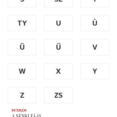
TY
U
Ú
Ü
Ű
V
W
X
Y
Z
ZS
INTERJÚK
A SENKI FÁJA