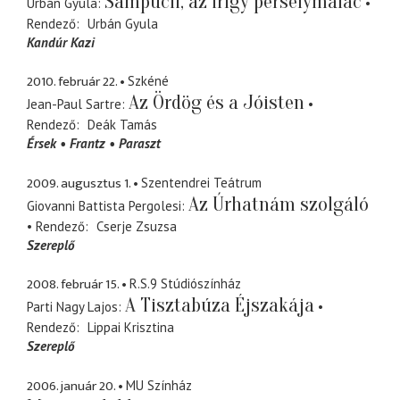
Sampucli, az irígy perselymalac
Urbán Gyula
Rendező
Urbán Gyula
Kandúr Kazi
2010. február 22.
Szkéné
Az Ördög és a Jóisten
Jean-Paul Sartre
Rendező
Deák Tamás
Érsek
Frantz
Paraszt
2009. augusztus 1.
Szentendrei Teátrum
Az Úrhatnám szolgáló
Giovanni Battista Pergolesi
Rendező
Cserje Zsuzsa
Szereplő
2008. február 15.
R.S.9 Stúdiószínház
A Tisztabúza Éjszakája
Parti Nagy Lajos
Rendező
Lippai Krisztina
Szereplő
2006. január 20.
MU Színház