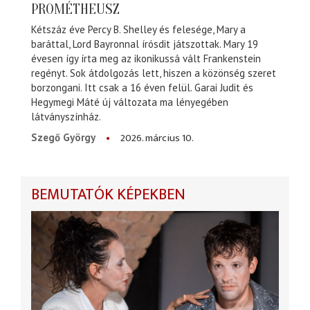
PROMÉTHEUSZ
Kétszáz éve Percy B. Shelley és felesége, Mary a
baráttal, Lord Bayronnal írósdit játszottak. Mary 19
évesen így írta meg az ikonikussá vált Frankenstein
regényt. Sok átdolgozás lett, hiszen a közönség szeret
borzongani. Itt csak a 16 éven felül. Garai Judit és
Hegymegi Máté új változata ma lényegében
látványszínház.
2026. március 10.
Szegő György
BEMUTATÓK KÉPEKBEN