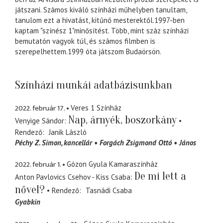
játszani. Számos kiváló színházi műhelyben tanultam,
tanulom ezt a hivatást, kitűnő mesterektől.1997-ben
kaptam "színész 1"minősítést. Több, mint száz színházi
bemutatón vagyok túl, és számos filmben is
szerepelhettem.1999 óta játszom Budaörsön.
Színházi munkái adatbázisunkban
2022. február 17.
Veres 1 Színház
Nap, árnyék, boszorkány
Venyige Sándor
Rendező
Janik László
Péchy Z. Simon
kancellár
Forgách Zsigmond Ottó
János
2022. február 1.
Gózon Gyula Kamaraszínház
De mi lett a
Anton Pavlovics Csehov - Kiss Csaba
nővel?
Rendező
Tasnádi Csaba
Gyabkin