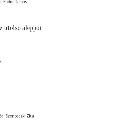
Fodor Tamás
z utolsó aleppói
ć
ő
Szenteczki Zita