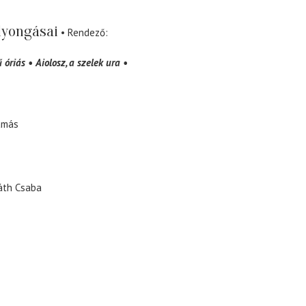
lyongásai
Rendező
 óriás
Aiolosz
a szelek ura
amás
áth Csaba