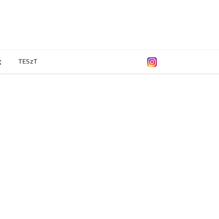
g
TESzT