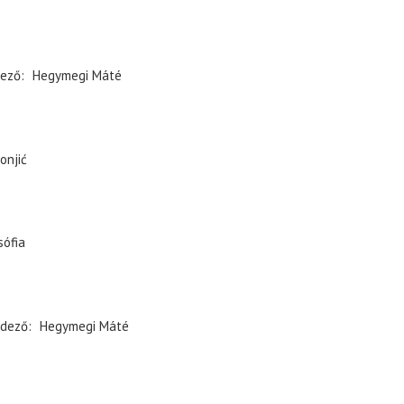
ező
Hegymegi Máté
onjić
sófia
dező
Hegymegi Máté