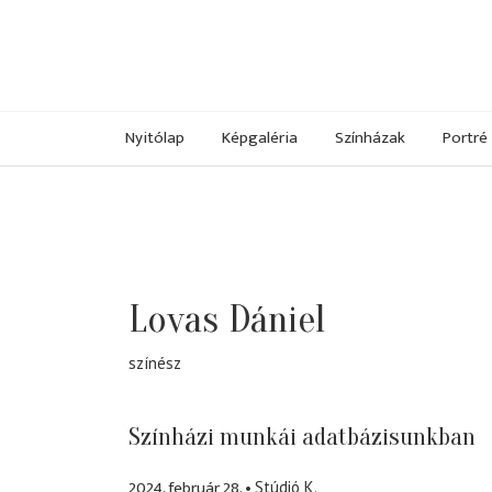
Nyitólap
Képgaléria
Színházak
Portré
Lovas Dániel
színész
Színházi munkái adatbázisunkban
2024. február 28.
Stúdió K.