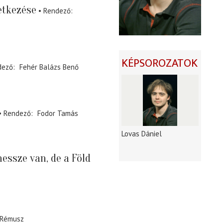
etkezése
Rendező
KÉPSOROZATOK
dező
Fehér Balázs Benő
Rendező
Fodor Tamás
Lovas Dániel
essze van, de a Föld
 Rémusz