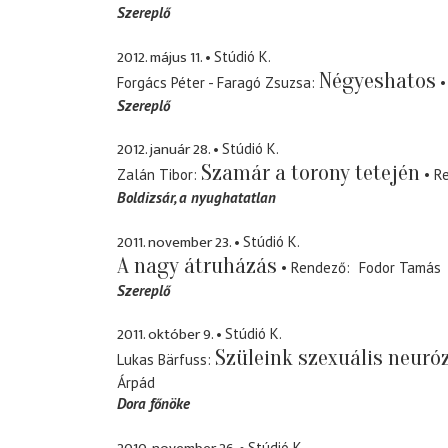
Szereplő
2012. május 11.
Stúdió K.
Négyeshatos
Forgács Péter - Faragó Zsuzsa
Szereplő
2012. január 28.
Stúdió K.
Szamár a torony tetején
Zalán Tibor
R
Boldizsár
a nyughatatlan
2011. november 23.
Stúdió K.
A nagy átruházás
Rendező
Fodor Tamás
Szereplő
2011. október 9.
Stúdió K.
Szüleink szexuális neuróz
Lukas Bärfuss
Árpád
Dora főnöke
Stúdió K.