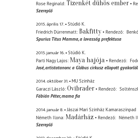
Tizenkét dühös ember
Rose Reginald
Re
Szereplő
2015. április 17.
Stúdió K.
Bakfitty
Friedrich Dürrenmatt
Rendező
Benkó
Spurius Titus Mamma
a lovasság prefektusa
2015. január 16.
Stúdió K.
Maya hajója
Parti Nagy Lajos
Rendező
Fod
José
artistatanonc a Glóbus cirkusz ellopott gyakorló
2014. október 31.
MU Színház
Ovibrader
Garaczi László
Rendező
Solténsz
Fábián Péter
mama fia
2014. január 8.
Jászai Mari Színház Kamaraszínpad
Madárház
Németh Ilona
Rendező
Németh I
Szereplő
Stúdió K.