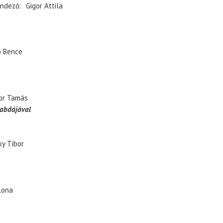
ndező
Gigor Attila
 Bence
or Tamás
labdájával
ky Tibor
lona