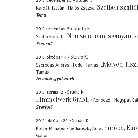
2013. december 20.
Szélben szálló
Kárpáti István - Hajós Zsuzsa
Toma
2013. november 6.
Stúdió K.
Nincsenapám, seanyám
Szabó Borbála
Szereplő
2013. október 11.
Stúdió K.
„Mélyen Tiszt
Szeredás András - Fodor Tamás
Tamás
Jeremiás
gyakornok
2013. április 12.
Stúdió K.
Himmelwerk GmbH
Rendező
Nagypál Gá
Szereplő
2012. október 26.
Stúdió K.
Európa, Eur
Koltai M. Gábor - Sediánszky Nóra
Gábor