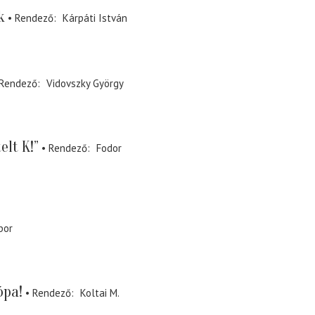
k
Rendező
Kárpáti István
Rendező
Vidovszky György
elt K!”
Rendező
Fodor
bor
ópa!
Rendező
Koltai M.