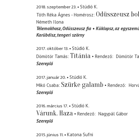
2018. szeptember 23.
Stúdió K.
Odüsszeusz bo
Tóth Réka Ágnes - Homérosz
Németh Ilona
Télemakhosz
Odüsszeusz fia
Küklopsz
az egyszemű
Karübdisz
tengeri szörny
2017. október 13.
Stúdió K.
Titánia
Dömötör Tamás
Rendező
Dömötör T
Szereplő
2017. január 20.
Stúdió K.
Szürke galamb
Mikó Csaba
Rendező
Horv
Szereplő
2016. március 17.
Stúdió K.
Várunk. Haza
Rendező
Nagypál Gábor
Szereplő
2015. június 11.
Katona Sufni