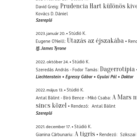
Prudencia Hart különös kiv
David Greig
Kovács D. Dániel
Szereplő
2023. január 20.
Stúdió K.
Utazás az éjszakába
Eugene O'Neill
Ren
Ifj. James Tyrone
2022. október 24.
Stúdió K.
Dagerrotípia
Szeredás András - Fodor Tamás
Liechtenstein
Egressy Gábor
Gyulai Pál
Doktor
2022. május 13.
Stúdió K.
A Mars m
Antal Bálint - Bíró Bence - Mikó Csaba
sincs közel
Rendező
Antal Bálint
Szereplő
2021. december 17.
Stúdió K.
A tigris
Gianina Cărbunariu
Rendező
Szikszai