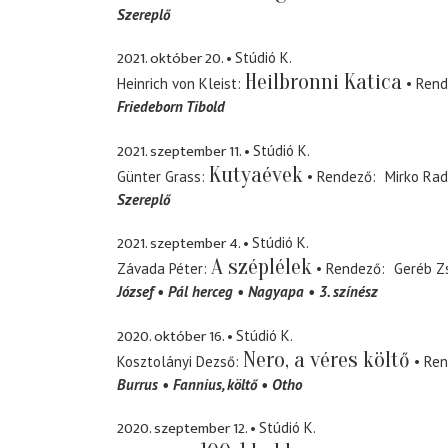
Szereplő
2021. október 20.
Stúdió K.
Heilbronni Katica
Heinrich von Kleist
Rend
Friedeborn Tibold
2021. szeptember 11.
Stúdió K.
Kutyaévek
Günter Grass
Rendező
Mirko Rad
Szereplő
2021. szeptember 4.
Stúdió K.
A széplélek
Závada Péter
Rendező
Geréb Z
József
Pál herceg
Nagyapa
3. színész
2020. október 16.
Stúdió K.
Nero, a véres költő
Kosztolányi Dezső
Ren
Burrus
Fannius
költő
Otho
2020. szeptember 12.
Stúdió K.