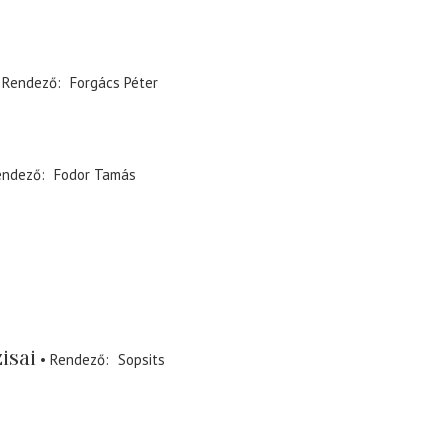
Rendező
Forgács Péter
endező
Fodor Tamás
isai
Rendező
Sopsits