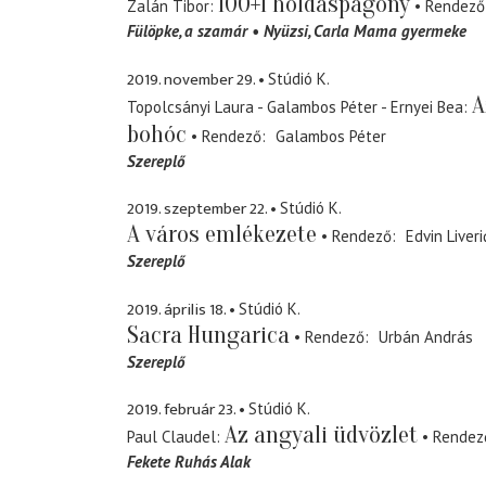
100+1 holdaspagony
Zalán Tibor
Rendező
Fülöpke
a szamár
Nyüzsi
Carla Mama gyermeke
2019. november 29.
Stúdió K.
A
Topolcsányi Laura - Galambos Péter - Ernyei Bea
bohóc
Rendező
Galambos Péter
Szereplő
2019. szeptember 22.
Stúdió K.
A város emlékezete
Rendező
Edvin Liveri
Szereplő
2019. április 18.
Stúdió K.
Sacra Hungarica
Rendező
Urbán András
Szereplő
2019. február 23.
Stúdió K.
Az angyali üdvözlet
Paul Claudel
Rendez
Fekete Ruhás Alak