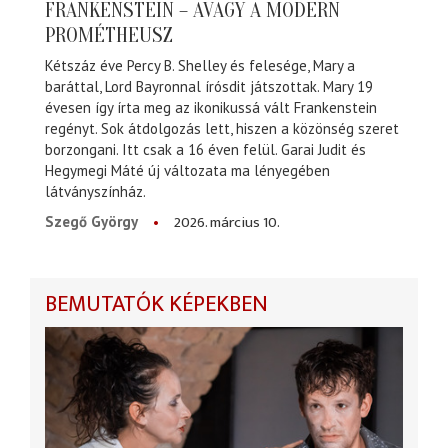
FRANKENSTEIN – AVAGY A MODERN
PROMÉTHEUSZ
Kétszáz éve Percy B. Shelley és felesége, Mary a
baráttal, Lord Bayronnal írósdit játszottak. Mary 19
évesen így írta meg az ikonikussá vált Frankenstein
regényt. Sok átdolgozás lett, hiszen a közönség szeret
borzongani. Itt csak a 16 éven felül. Garai Judit és
Hegymegi Máté új változata ma lényegében
látványszínház.
2026. március 10.
Szegő György
BEMUTATÓK KÉPEKBEN