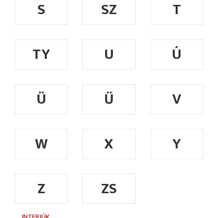
S
SZ
T
TY
U
Ú
Ü
Ű
V
W
X
Y
Z
ZS
INTERJÚK