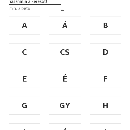
használja a keresőt!
A
Á
B
C
CS
D
E
É
F
G
GY
H