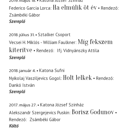
2019. május 18.
Katona József Színház
Ha elmúlik öt év
Federico García Lorca
Rendező
Zsámbéki Gábor
Szereplő
2018. július 31.
Sztalker Csoport
Míg fekszem
Vecsei H. Miklós - William Faulkner
kiterítve
Rendező
Ifj. Vidnyánszky Attila
Szereplő
2018. január 4.
Katona Sufni
Holt lelkek
Nyikolaj Vasziljevics Gogol
Rendező
Dankó István
Szereplő
2017. május 27.
Katona József Színház
Borisz Godunov
Alekszandr Szergejevics Puskin
Rendező
Zsámbéki Gábor
Költő