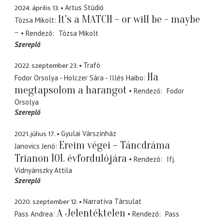
2024. április 13.
Artus Stúdió
It's a MATCH - or will be - maybe
Tózsa Mikolt
-
Rendező
Tózsa Mikolt
Szereplő
2022. szeptember 23.
Trafó
Ha
Fodor Orsolya - Holczer Sára - Illés Haibo
megtapsolom a harangot
Rendező
Fodor
Orsolya
Szereplő
2021. július 17.
Gyulai Várszínház
Ereim végei – Táncdráma
Janovics Jenő
Trianon 101. évfordulójára
Rendező
Ifj.
Vidnyánszky Attila
Szereplő
2020. szeptember 12.
Narratíva Társulat
A Jelentéktelen
Pass Andrea
Rendező
Pass