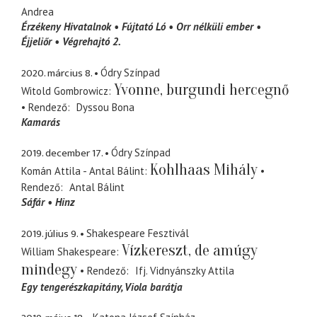
Andrea
Érzékeny Hivatalnok
Fújtató Ló
Orr nélküli ember
Éjjeliőr
Végrehajtó 2.
2020. március 8.
Ódry Színpad
Yvonne, burgundi hercegnő
Witold Gombrowicz
Rendező
Dyssou Bona
Kamarás
2019. december 17.
Ódry Színpad
Kohlhaas Mihály
Komán Attila - Antal Bálint
Rendező
Antal Bálint
Sáfár
Hinz
2019. július 9.
Shakespeare Fesztivál
Vízkereszt, de amúgy
William Shakespeare
mindegy
Rendező
Ifj. Vidnyánszky Attila
Egy tengerészkapitány
Viola barátja