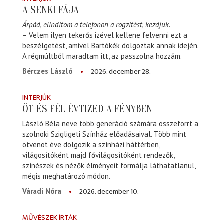
A SENKI FÁJA
Árpád, elindítom a telefonon a rögzítést, kezdjük.
– Velem ilyen tekerős izével kellene felvenni ezt a
beszélgetést, amivel Bartókék dolgoztak annak idején.
A régmúltból maradtam itt, az passzolna hozzám.
2026. december 28.
Bérczes László
INTERJÚK
ÖT ÉS FÉL ÉVTIZED A FÉNYBEN
László Béla neve több generáció számára összeforrt a
szolnoki Szigligeti Színház előadásaival. Több mint
ötvenöt éve dolgozik a színházi háttérben,
világosítóként majd fővilágosítóként rendezők,
színészek és nézők élményeit formálja láthatatlanul,
mégis meghatározó módon.
2026. december 10.
Váradi Nóra
MŰVÉSZEK ÍRTÁK