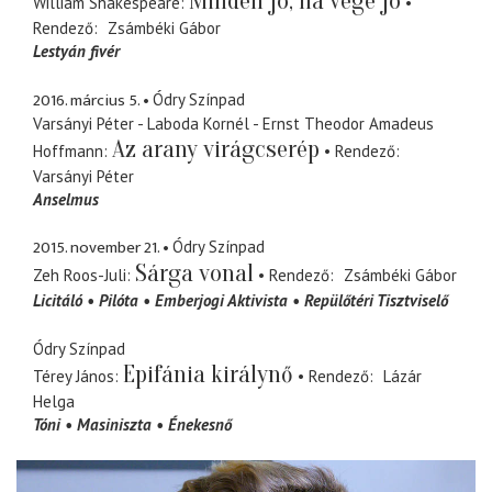
Minden jó, ha vége jó
William Shakespeare
Rendező
Zsámbéki Gábor
Lestyán fivér
2016. március 5.
Ódry Színpad
Varsányi Péter - Laboda Kornél - Ernst Theodor Amadeus
Az arany virágcserép
Hoffmann
Rendező
Varsányi Péter
Anselmus
2015. november 21.
Ódry Színpad
Sárga vonal
Zeh Roos-Juli
Rendező
Zsámbéki Gábor
Licitáló
Pilóta
Emberjogi Aktivista
Repülőtéri Tisztviselő
Ódry Színpad
Epifánia királynő
Térey János
Rendező
Lázár
Helga
Tóni
Masiniszta
Énekesnő