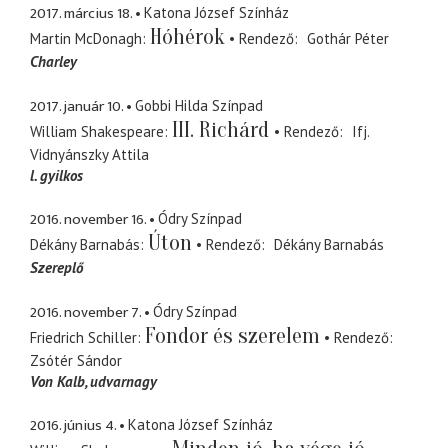
2017. március 18.
Katona József Színház
Hóhérok
Martin McDonagh
Rendező
Gothár Péter
Charley
2017. január 10.
Gobbi Hilda Színpad
III. Richárd
William Shakespeare
Rendező
Ifj.
Vidnyánszky Attila
l. gyilkos
2016. november 16.
Ódry Színpad
Úton
Dékány Barnabás
Rendező
Dékány Barnabás
Szereplő
2016. november 7.
Ódry Színpad
Fondor és szerelem
Friedrich Schiller
Rendező
Zsótér Sándor
Von Kalb
udvarnagy
2016. június 4.
Katona József Színház