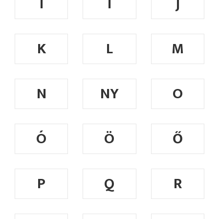
I
Í
J
K
L
M
N
NY
O
Ó
Ö
Ő
P
Q
R