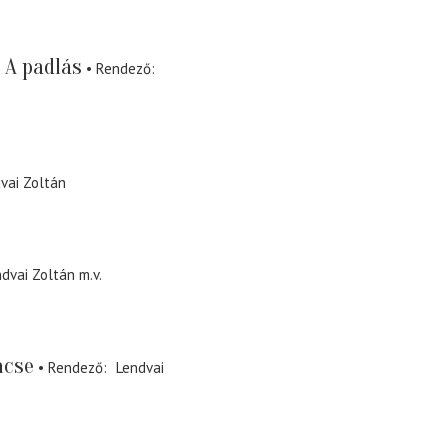
A padlás
Rendező
vai Zoltán
dvai Zoltán
m.v.
ncse
Rendező
Lendvai