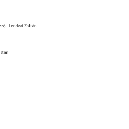
ező
Lendvai Zoltán
oltán