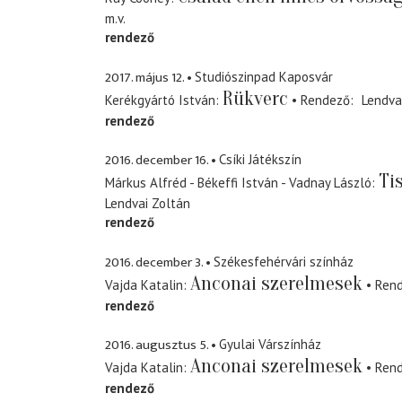
m.v.
rendező
2017. május 12.
Studiószinpad Kaposvár
Rükverc
Kerékgyártó István
Rendező
Lendva
rendező
2016. december 16.
Csíki Játékszín
Ti
Márkus Alfréd - Békeffi István - Vadnay László
Lendvai Zoltán
rendező
2016. december 3.
Székesfehérvári színház
Anconai szerelmesek
Vajda Katalin
Ren
rendező
2016. augusztus 5.
Gyulai Várszínház
Anconai szerelmesek
Vajda Katalin
Ren
rendező