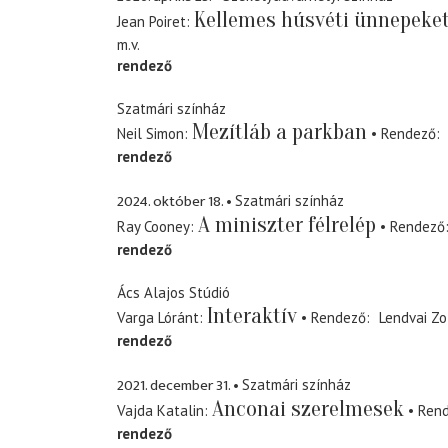
Kellemes húsvéti ünnepeket
Jean Poiret
m.v.
rendező
Szatmári színház
Mezítláb a parkban
Neil Simon
Rendező
rendező
2024. október 18.
Szatmári színház
A miniszter félrelép
Ray Cooney
Rendező
rendező
Ács Alajos Stúdió
Interaktív
Varga Lóránt
Rendező
Lendvai Zo
rendező
2021. december 31.
Szatmári színház
Anconai szerelmesek
Vajda Katalin
Ren
rendező