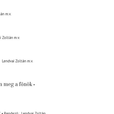
tán
m.v.
i Zoltán
m.v.
Lendvai Zoltán
m.v.
n meg a főnök
g
Rendező
Lendvai Zoltán