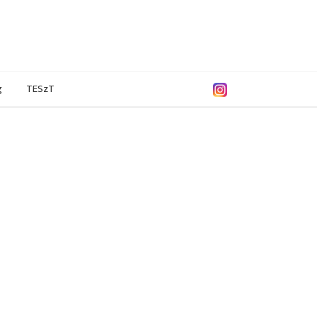
g
TESzT