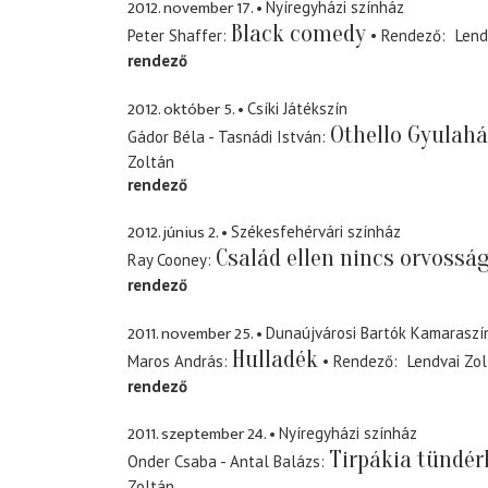
2012. november 17.
Nyíregyházi színház
Black comedy
Peter Shaffer
Rendező
Lend
rendező
2012. október 5.
Csíki Játékszín
Othello Gyulah
Gádor Béla - Tasnádi István
Zoltán
rendező
2012. június 2.
Székesfehérvári színház
Család ellen nincs orvossá
Ray Cooney
rendező
2011. november 25.
Dunaújvárosi Bartók Kamaraszí
Hulladék
Maros András
Rendező
Lendvai Zo
rendező
2011. szeptember 24.
Nyíregyházi színház
Tirpákia tündér
Onder Csaba - Antal Balázs
Zoltán