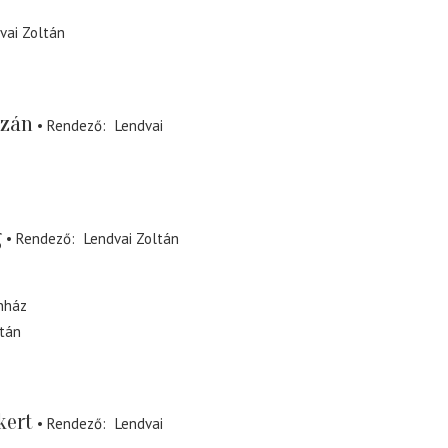
vai Zoltán
ázán
Rendező
Lendvai
g
Rendező
Lendvai Zoltán
nház
ltán
kert
Rendező
Lendvai