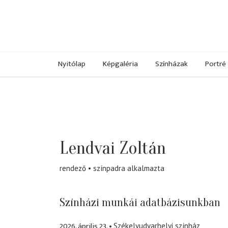
Nyitólap
Képgaléria
Színházak
Portré
Lendvai Zoltán
rendező
színpadra alkalmazta
Színházi munkái adatbázisunkban
2026. április 23.
Székelyudvarhelyi színház