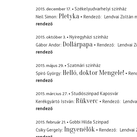
2015. december 17.
Székelyudvarhelyi színház
Pletyka
Neil Simon
Rendező
Lendvai Zoltán
m
rendező
2015. október 3.
Nyíregyházi színház
Dollárpapa
Gábor Andor
Rendező
Lendvai Z
rendező
2015. május 29.
Szatmári színház
Helló, doktor Mengele!
Spiró György
Ren
rendező
2015. március 27.
Studiószinpad Kaposvár
Rükverc
Kerékgyártó István
Rendező
Lendva
rendező
2015. február 21.
Gobbi Hilda Színpad
Ingyenélők
Csiky Gergely
Rendező
Lendvai 
rendező