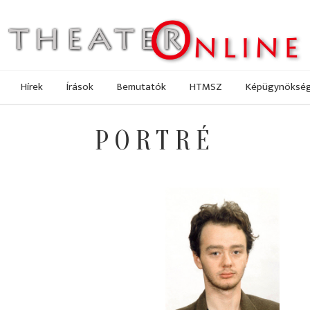
Hírek
Írások
Bemutatók
HTMSZ
Képügynöksé
PORTRÉ