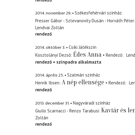
2014. november 29.
Székesfehérvári színház
Presser Gábor - Sztevanovity Dusán - Horváth Péter
Lendvai Zoltán
rendező
2014. október 3.
Csíki Játékszín
Édes Anna
Kosztolányi Dezső
Rendező
Lend
rendező
színpadra alkalmazta
2014. április 25.
Szatmári színház
A nép ellensége
Henrik Ibsen
Rendező
Len
rendező
2013. december 31.
Nagyváradi színház
Kaviár és le
Giulio Scarnacci - Renzo Tarabusi
Zoltán
rendező