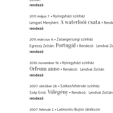
rendező
2011. május 7.
Nyíregyházi színház
A waterloói csata
Lengyel Menyhért
Rend
rendező
2011. március 4.
Zalaegerszegi színház
Portugál
Egressy Zoltán
Rendező
Lendvai Z
rendező
2010. november 19.
Nyíregyházi színház
Orfeum anno
Rendező
Lendvai Zoltán
rendező
2007. október 28.
Székesfehérvári színház
Vőlegény
Szép Ernő
Rendező
Lendvai Zoltán
rendező
2007. február 2.
Latinovits-Bujtor Játékszín