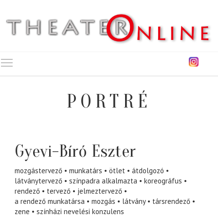
Toggle main menu visibility
PORTRÉ
Gyevi-Bíró Eszter
mozgástervező
munkatárs
ötlet
átdolgozó
látványtervező
színpadra alkalmazta
koreográfus
rendező
tervező
jelmeztervező
a rendező munkatársa
mozgás
látvány
társrendező
zene
színházi nevelési konzulens