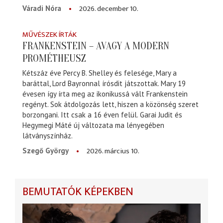
2026. december 10.
Váradi Nóra
MŰVÉSZEK ÍRTÁK
FRANKENSTEIN – AVAGY A MODERN
PROMÉTHEUSZ
Kétszáz éve Percy B. Shelley és felesége, Mary a
baráttal, Lord Bayronnal írósdit játszottak. Mary 19
évesen így írta meg az ikonikussá vált Frankenstein
regényt. Sok átdolgozás lett, hiszen a közönség szeret
borzongani. Itt csak a 16 éven felül. Garai Judit és
Hegymegi Máté új változata ma lényegében
látványszínház.
2026. március 10.
Szegő György
BEMUTATÓK KÉPEKBEN