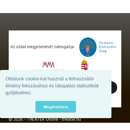
Az oldal megjelenését támogatja:
Oldalunk cookie-kat használ a felhasználói
élmény fokozásához és látogatási statisztikák
gyűjtéséhez.
Megértettem
© 2026. - THEATER Online -
theater.hu