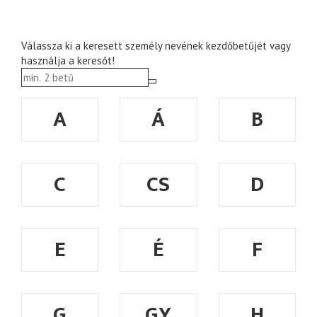
Válassza ki a keresett személy nevének kezdőbetűjét vagy
használja a keresőt!
A
Á
B
C
CS
D
E
É
F
G
GY
H