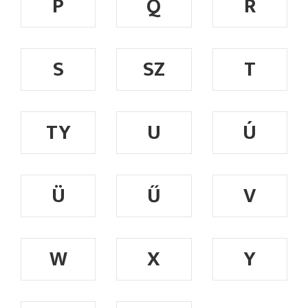
P
Q
R
S
SZ
T
TY
U
Ú
Ü
Ű
V
W
X
Y