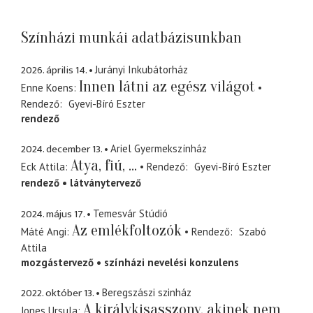
Színházi munkái adatbázisunkban
2026. április 14.
Jurányi Inkubátorház
Innen látni az egész világot
Enne Koens
Rendező
Gyevi-Bíró Eszter
rendező
2024. december 13.
Ariel Gyermekszínház
Atya, fiú, ...
Eck Attila
Rendező
Gyevi-Bíró Eszter
rendező
látványtervező
2024. május 17.
Temesvár Stúdió
Az emlékfoltozók
Máté Angi
Rendező
Szabó
Attila
mozgástervező
színházi nevelési konzulens
2022. október 13.
Beregszászi szinház
A királykisasszony, akinek nem
Jones Ursula