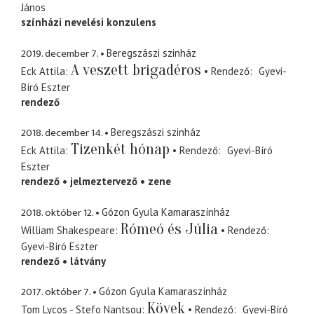
János
színházi nevelési konzulens
2019. december 7.
Beregszászi szinház
A veszett brigadéros
Eck Attila
Rendező
Gyevi-
Bíró Eszter
rendező
2018. december 14.
Beregszászi szinház
Tizenkét hónap
Eck Attila
Rendező
Gyevi-Bíró
Eszter
rendező
jelmeztervező
zene
2018. október 12.
Gózon Gyula Kamaraszínház
Rómeó és Júlia
William Shakespeare
Rendező
Gyevi-Bíró Eszter
rendező
látvány
2017. október 7.
Gózon Gyula Kamaraszínház
Kövek
Tom Lycos - Stefo Nantsou
Rendező
Gyevi-Bíró