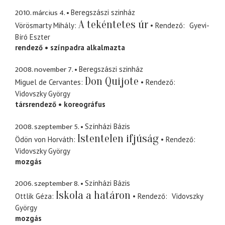
2010. március 4.
Beregszászi szinház
A tekéntetes úr
Vörösmarty Mihály
Rendező
Gyevi-
Bíró Eszter
rendező
színpadra alkalmazta
2008. november 7.
Beregszászi szinház
Don Quijote
Miguel de Cervantes
Rendező
Vidovszky György
társrendező
koreográfus
2008. szeptember 5.
Színházi Bázis
Istentelen ifjúság
Ödön von Horváth
Rendező
Vidovszky György
mozgás
2006. szeptember 8.
Színházi Bázis
Iskola a határon
Ottlik Géza
Rendező
Vidovszky
György
mozgás