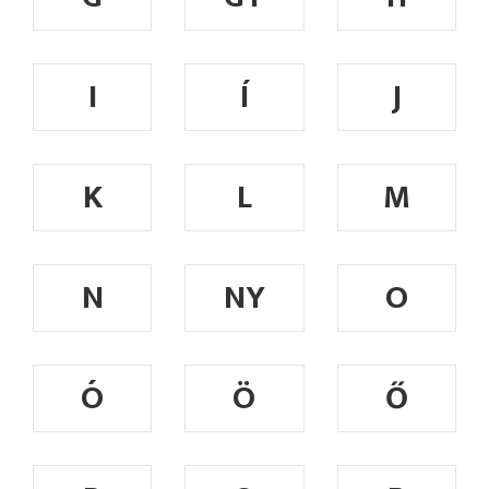
I
Í
J
K
L
M
N
NY
O
Ó
Ö
Ő