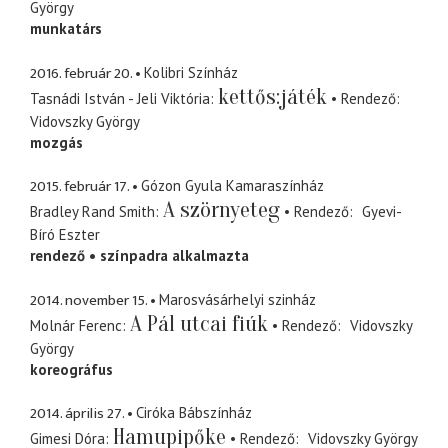
György
munkatárs
2016. február 20.
Kolibri Színház
kettős:játék
Tasnádi István - Jeli Viktória
Rendező
Vidovszky György
mozgás
2015. február 17.
Gózon Gyula Kamaraszínház
A szörnyeteg
Bradley Rand Smith
Rendező
Gyevi-
Bíró Eszter
rendező
színpadra alkalmazta
2014. november 15.
Marosvásárhelyi szinház
A Pál utcai fiúk
Molnár Ferenc
Rendező
Vidovszky
György
koreográfus
2014. április 27.
Ciróka Bábszínház
Hamupipőke
Gimesi Dóra
Rendező
Vidovszky György