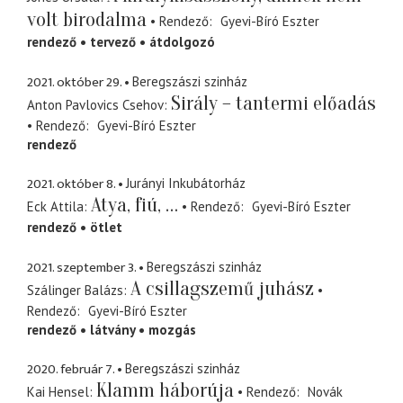
volt birodalma
Rendező
Gyevi-Bíró Eszter
rendező
tervező
átdolgozó
2021. október 29.
Beregszászi szinház
Sirály – tantermi előadás
Anton Pavlovics Csehov
Rendező
Gyevi-Bíró Eszter
rendező
2021. október 8.
Jurányi Inkubátorház
Atya, fiú, …
Eck Attila
Rendező
Gyevi-Bíró Eszter
rendező
ötlet
2021. szeptember 3.
Beregszászi szinház
A csillagszemű juhász
Szálinger Balázs
Rendező
Gyevi-Bíró Eszter
rendező
látvány
mozgás
2020. február 7.
Beregszászi szinház
Klamm háborúja
Kai Hensel
Rendező
Novák