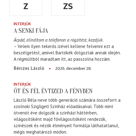
Z
ZS
INTERJÚK
A SENKI FÁJA
Árpád, elindítom a telefonon a rögzítést, kezdjük.
– Velem ilyen tekerős izével kellene felvenni ezt a
beszélgetést, amivel Bartókék dolgoztak annak idején.
A régmúltból maradtam itt, az passzolna hozzám.
2026. december 28.
Bérczes László
INTERJÚK
ÖT ÉS FÉL ÉVTIZED A FÉNYBEN
László Béla neve több generáció számára összeforrt a
szolnoki Szigligeti Színház előadásaival. Több mint
ötvenöt éve dolgozik a színházi háttérben,
világosítóként majd fővilágosítóként rendezők,
színészek és nézők élményeit formálja láthatatlanul,
mégis meghatározó módon.