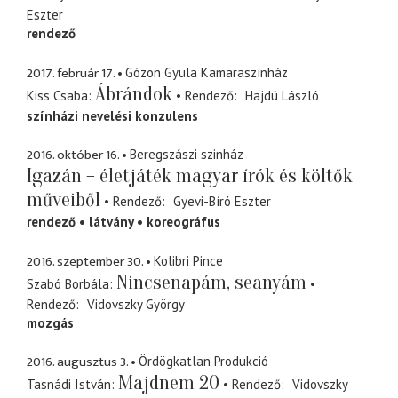
Eszter
rendező
2017. február 17.
Gózon Gyula Kamaraszínház
Ábrándok
Kiss Csaba
Rendező
Hajdú László
színházi nevelési konzulens
2016. október 16.
Beregszászi szinház
Igazán – életjáték magyar írók és költők
műveiből
Rendező
Gyevi-Bíró Eszter
rendező
látvány
koreográfus
2016. szeptember 30.
Kolibri Pince
Nincsenapám, seanyám
Szabó Borbála
Rendező
Vidovszky György
mozgás
2016. augusztus 3.
Ördögkatlan Produkció
Majdnem 20
Tasnádi István
Rendező
Vidovszky