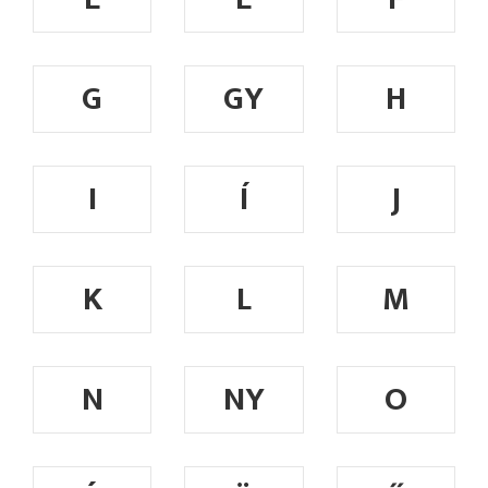
G
GY
H
I
Í
J
K
L
M
N
NY
O