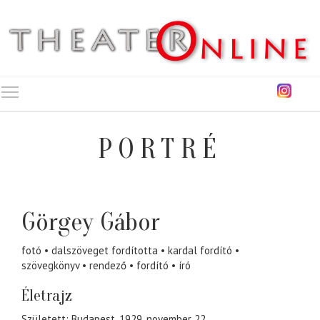
Toggle main menu visibility
PORTRÉ
Görgey Gábor
fotó
dalszöveget fordította
kardal fordító
szövegkönyv
rendező
fordító
író
Életrajz
Született: Budapest, 1929. november 22.