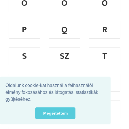
Ó
Ö
Ő
P
Q
R
S
SZ
T
TY
U
Ú
Oldalunk cookie-kat használ a felhasználói
élmény fokozásához és látogatási statisztikák
gyűjtéséhez.
Ü
Ű
V
Megértettem