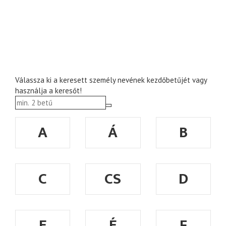
Válassza ki a keresett személy nevének kezdőbetűjét vagy
használja a keresőt!
A
Á
B
C
CS
D
E
É
F