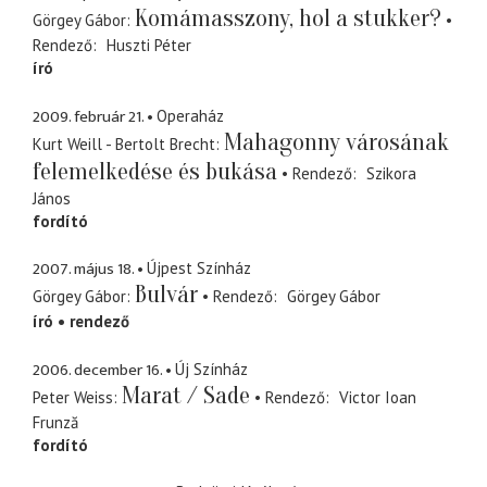
Komámasszony, hol a stukker?
Görgey Gábor
Rendező
Huszti Péter
író
2009. február 21.
Operaház
Mahagonny városának
Kurt Weill - Bertolt Brecht
felemelkedése és bukása
Rendező
Szikora
János
fordító
2007. május 18.
Újpest Színház
Bulvár
Görgey Gábor
Rendező
Görgey Gábor
író
rendező
2006. december 16.
Új Színház
Marat / Sade
Peter Weiss
Rendező
Victor Ioan
Frunză
fordító