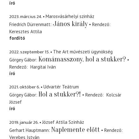
író
2023. március 24.
Marosvásárhelyi szinház
János király
Friedrich Dürrenmatt
Rendező
Keresztes Attila
fordító
2022. szeptember 15.
The Art művészeti ügynökség
Komámasszony, hol a stukker?
Görgey Gábor
Rendező
Hargitai Iván
író
2021. október 6.
Udvartér Teátrum
Hol a stukker?!
Görgey Gábor
Rendező
Kolcsár
József
író
2019. január 26.
József Attila Színház
Naplemente előtt
Gerhart Hauptmann
Rendező
Verebes István