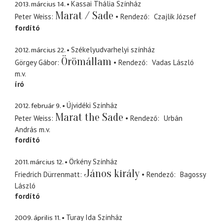
2013. március 14.
Kassai Thália Színház
Marat / Sade
Peter Weiss
Rendező
Czajlik József
fordító
2012. március 22.
Székelyudvarhelyi színház
Örömállam
Görgey Gábor
Rendező
Vadas László
m.v.
író
2012. február 9.
Újvidéki Színház
Marat the Sade
Peter Weiss
Rendező
Urbán
András
m.v.
fordító
2011. március 12.
Örkény Színház
János király
Friedrich Dürrenmatt
Rendező
Bagossy
László
fordító
2009. április 11.
Turay Ida Színház