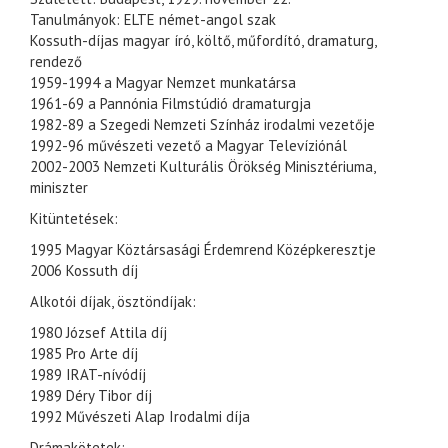
Tanulmányok: ELTE német-angol szak
Kossuth-díjas magyar író, költő, műfordító, dramaturg,
rendező
1959-1994 a Magyar Nemzet munkatársa
1961-69 a Pannónia Filmstúdió dramaturgja
1982-89 a Szegedi Nemzeti Színház irodalmi vezetője
1992-96 művészeti vezető a Magyar Televíziónál
2002-2003 Nemzeti Kulturális Örökség Minisztériuma,
miniszter
Kitüntetések:
1995 Magyar Köztársasági Érdemrend Középkeresztje
2006 Kossuth díj
Alkotói díjak, ösztöndíjak:
1980 József Attila díj
1985 Pro Arte díj
1989 IRAT-nívódíj
1989 Déry Tibor díj
1992 Művészeti Alap Irodalmi díja
Drámakötetek: