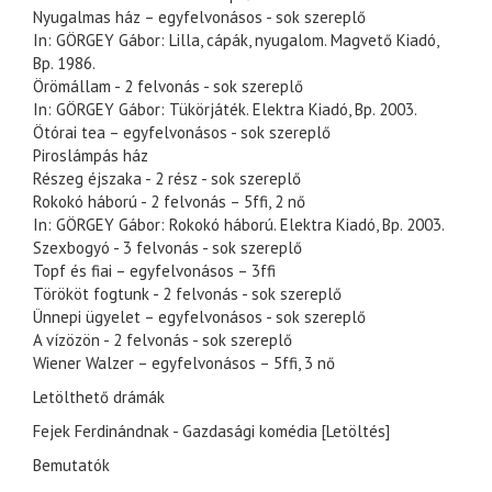
Nyugalmas ház – egyfelvonásos - sok szereplő
In: GÖRGEY Gábor: Lilla, cápák, nyugalom. Magvető Kiadó,
Bp. 1986.
Örömállam - 2 felvonás - sok szereplő
In: GÖRGEY Gábor: Tükörjáték. Elektra Kiadó, Bp. 2003.
Ötórai tea – egyfelvonásos - sok szereplő
Piroslámpás ház
Részeg éjszaka - 2 rész - sok szereplő
Rokokó háború - 2 felvonás – 5ffi, 2 nő
In: GÖRGEY Gábor: Rokokó háború. Elektra Kiadó, Bp. 2003.
Szexbogyó - 3 felvonás - sok szereplő
Topf és fiai – egyfelvonásos – 3ffi
Törököt fogtunk - 2 felvonás - sok szereplő
Ünnepi ügyelet – egyfelvonásos - sok szereplő
A vízözön - 2 felvonás - sok szereplő
Wiener Walzer – egyfelvonásos – 5ffi, 3 nő
Letölthető drámák
Fejek Ferdinándnak - Gazdasági komédia [Letöltés]
Bemutatók