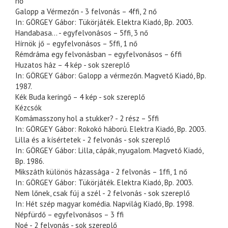
nő
Galopp a Vérmezőn - 3 felvonás – 4ffi, 2 nő
In: GÖRGEY Gábor: Tükörjáték. Elektra Kiadó, Bp. 2003.
Handabasa… - egyfelvonásos – 5ffi, 3 nő
Hírnök jő – egyfelvonásos – 5ffi, 1 nő
Rémdráma egy felvonásban – egyfelvonásos – 6ffi
Huzatos ház – 4 kép - sok szereplő
In: GÖRGEY Gábor: Galopp a vérmezőn. Magvető Kiadó, Bp.
1987.
Kék Buda keringő – 4 kép - sok szereplő
Kézcsók
Komámasszony hol a stukker? - 2 rész – 5ffi
In: GÖRGEY Gábor: Rokokó háború. Elektra Kiadó, Bp. 2003.
Lilla és a kísértetek - 2 felvonás - sok szereplő
In: GÖRGEY Gábor: Lilla, cápák, nyugalom. Magvető Kiadó,
Bp. 1986.
Mikszáth különös házassága - 2 felvonás – 1ffi, 1 nő
In: GÖRGEY Gábor: Tükörjáték. Elektra Kiadó, Bp. 2003.
Nem lőnek, csak fúj a szél - 2 felvonás - sok szereplő
In: Hét szép magyar komédia. Napvilág Kiadó, Bp. 1998.
Népfürdő – egyfelvonásos – 3 ffi
Noé - 2 felvonás - sok szereplő