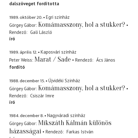
dalszöveget fordította
1989. október 20.
Egri színház
Komámasszony, hol a stukker?
Görgey Gábor
Rendező
Gali László
író
1989. április 12.
Kaposvári színház
Marat / Sade
Peter Weiss
Rendező
Ács János
fordító
1988. december 15.
Újvidéki Színház
Komámasszony, hol a stukker?
Görgey Gábor
Rendező
Csiszár Imre
író
1984. december 8.
Nagyváradi színház
Mikszáth Kálmán különös
Görgey Gábor
házasságai
Rendező
Farkas István