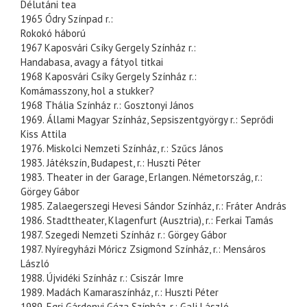
Délutáni tea
1965 Ódry Színpad r.:
Rokokó háború
1967 Kaposvári Csíky Gergely Színház r.:
Handabasa, avagy a fátyol titkai
1968 Kaposvári Csíky Gergely Színház r.:
Komámasszony, hol a stukker?
1968 Thália Színház r.: Gosztonyi János
1969. Állami Magyar Színház, Sepsiszentgyörgy r.: Seprődi
Kiss Attila
1976. Miskolci Nemzeti Színház, r.: Szűcs János
1983. Játékszín, Budapest, r.: Huszti Péter
1983. Theater in der Garage, Erlangen. Németország, r.:
Görgey Gábor
1985. Zalaegerszegi Hevesi Sándor Színház, r.: Fráter András
1986. Stadttheater, Klagenfurt (Ausztria), r.: Ferkai Tamás
1987. Szegedi Nemzeti Színház r.: Görgey Gábor
1987. Nyíregyházi Móricz Zsigmond Színház, r.: Mensáros
László
1988. Újvidéki Színház r.: Csiszár Imre
1989. Madách Kamaraszínház, r.: Huszti Péter
1989. Egri Gárdonyi Géza Színház, r.: Gali László