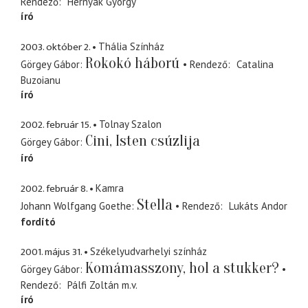
Rendező
Hernyák György
író
2003. október 2.
Thália Színház
Rokokó háború
Görgey Gábor
Rendező
Catalina
Buzoianu
író
2002. február 15.
Tolnay Szalon
Cini, Isten csúzlija
Görgey Gábor
író
2002. február 8.
Kamra
Stella
Johann Wolfgang Goethe
Rendező
Lukáts Andor
fordító
2001. május 31.
Székelyudvarhelyi színház
Komámasszony, hol a stukker?
Görgey Gábor
Rendező
Pálfi Zoltán
m.v.
író