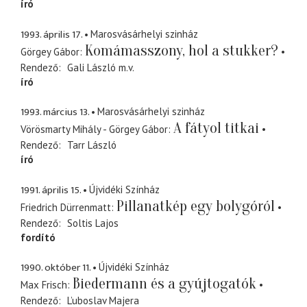
író
1993. április 17.
Marosvásárhelyi szinház
Komámasszony, hol a stukker?
Görgey Gábor
Rendező
Gali László
m.v.
író
1993. március 13.
Marosvásárhelyi szinház
A fátyol titkai
Vörösmarty Mihály - Görgey Gábor
Rendező
Tarr László
író
1991. április 15.
Újvidéki Színház
Pillanatkép egy bolygóról
Friedrich Dürrenmatt
Rendező
Soltis Lajos
fordító
1990. október 11.
Újvidéki Színház
Biedermann és a gyújtogatók
Max Frisch
Rendező
L’uboslav Majera