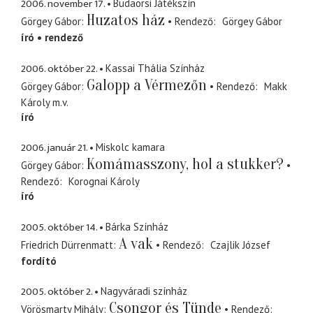
2006. november 17.
Budaörsi Játékszín
Huzatos ház
Görgey Gábor
Rendező
Görgey Gábor
író
rendező
2006. október 22.
Kassai Thália Színház
Galopp a Vérmezőn
Görgey Gábor
Rendező
Makk
Károly
m.v.
író
2006. január 21.
Miskolc kamara
Komámasszony, hol a stukker?
Görgey Gábor
Rendező
Korognai Károly
író
2005. október 14.
Bárka Színház
A vak
Friedrich Dürrenmatt
Rendező
Czajlik József
fordító
2005. október 2.
Nagyváradi színház
Csongor és Tünde
Vörösmarty Mihály
Rendező