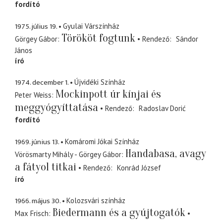
fordító
1975. július 19.
Gyulai Várszínház
Törököt fogtunk
Görgey Gábor
Rendező
Sándor
János
író
1974. december 1.
Újvidéki Színház
Mockinpott úr kínjai és
Peter Weiss
meggyógyíttatása
Rendező
Radoslav Dorić
fordító
1969. június 13.
Komáromi Jókai Színház
Handabasa, avagy
Vörösmarty Mihály - Görgey Gábor
a fátyol titkai
Rendező
Konrád József
író
1966. május 30.
Kolozsvári színház
Biedermann és a gyújtogatók
Max Frisch