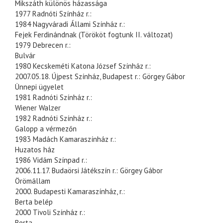
Mikszáth különös házassága
1977 Radnóti Színház r.:
1984 Nagyváradi Állami Színház r.:
Fejek Ferdinándnak (Törököt fogtunk II. változat)
1979 Debrecen r.:
Bulvár
1980 Kecskeméti Katona József Színház r.:
2007.05.18. Újpest Színház, Budapest r.: Görgey Gábor
Ünnepi ügyelet
1981 Radnóti Színház r.:
Wiener Walzer
1982 Radnóti Színház r.:
Galopp a vérmezőn
1983 Madách Kamaraszínház r.:
Huzatos ház
1986 Vidám Színpad r.:
2006.11.17. Budaörsi Játékszín r.: Görgey Gábor
Örömállam
2000. Budapesti Kamaraszínház, r.:
Berta belép
2000 Tivoli Színház r.:
Berta