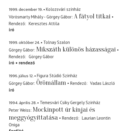
1999. december 19.
Kolozsvári színház
A fátyol titkai
Vörösmarty Mihály - Görgey Gábor
Rendező
Keresztes Attila
író
1999. október 24.
Tolnay Szalon
Mikszáth különös házasságai
Görgey Gábor
Rendező
Görgey Gábor
író
rendező
1996. július 12.
Figura Stúdió Színház
Örömállam
Görgey Gábor
Rendező
Vadas László
író
1994. április 28.
Temesvári Csiky Gergely Színház
Mockinpott úr kínjai és
Peter Weiss
meggyógyíttatása
Rendező
Laurian Leontin
Oniga
fordító