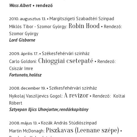
Wass Albert
rendező
2010. augusztus 13.
Margitszigeti Szabadtéri Színpad
Robin Hood
Miklós Tibor - Szomor György
Rendező
Szomor György
Lord Gisborne
2009. április 17.
Székesfehérvári színház
Chioggiai csetepaté
Carlo Goldoni
Rendező
Csiszár Imre
Fortunato
halász
2008. december 19.
Székesfehérvári színház
A revizor
Nyikolaj Vasziljevics Gogol
Rendező
Koltai
Róbert
Sztyepan Iljics Uhovjortov
rendőrkapitány
2008. május 13.
Kozák András Stúdiószínpad
Piszkavas (Leenane szépe)
Martin McDonagh