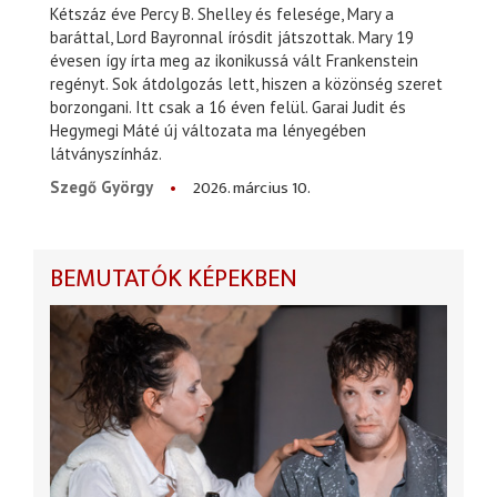
Kétszáz éve Percy B. Shelley és felesége, Mary a
baráttal, Lord Bayronnal írósdit játszottak. Mary 19
évesen így írta meg az ikonikussá vált Frankenstein
regényt. Sok átdolgozás lett, hiszen a közönség szeret
borzongani. Itt csak a 16 éven felül. Garai Judit és
Hegymegi Máté új változata ma lényegében
látványszínház.
2026. március 10.
Szegő György
BEMUTATÓK KÉPEKBEN