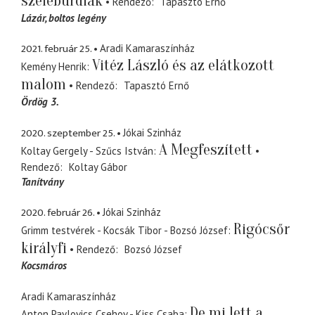
szeleburdiak
Rendező
Tapasztó Ernő
Lázár
boltos legény
2021. február 25.
Aradi Kamaraszínház
Vitéz László és az elátkozott
Kemény Henrik
malom
Rendező
Tapasztó Ernő
Ördög 3.
2020. szeptember 25.
Jókai Szinház
A Megfeszített
Koltay Gergely - Szűcs István
Rendező
Koltay Gábor
Tanítvány
2020. február 26.
Jókai Szinház
Rigócsőr
Grimm testvérek - Kocsák Tibor - Bozsó József
királyfi
Rendező
Bozsó József
Kocsmáros
Aradi Kamaraszínház
De mi lett a
Anton Pavlovics Csehov - Kiss Csaba