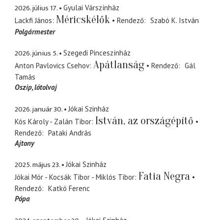
2026. július 17.
Gyulai Várszínház
Méricskélők
Lackfi János
Rendező
Szabó K. István
Polgármester
2026. június 5.
Szegedi Pinceszínház
Apátlanság
Anton Pavlovics Csehov
Rendező
Gál
Tamás
Oszip
lótolvaj
2026. január 30.
Jókai Szinház
István, az országépítő
Kós Károly - Zalán Tibor
Rendező
Pataki András
Ajtony
2025. május 23.
Jókai Szinház
Fatia Negra
Jókai Mór - Kocsák Tibor - Miklós Tibor
Rendező
Katkó Ferenc
Pópa