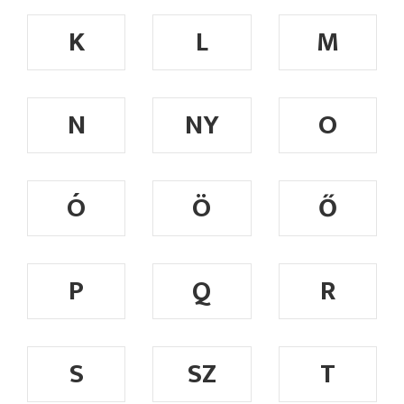
K
L
M
N
NY
O
Ó
Ö
Ő
P
Q
R
S
SZ
T