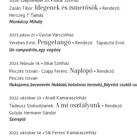
2024. szeptember 20.
Jókai Szinház
Idegenek és ismerősök
Zalán Tibor
Rendező
Herczeg T. Tamás
Munkácsy Mihály
2023. július 21.
Gyulai Várszínház
Pengetangó
Verebes Ernő
Rendező
Tapasztó Ernő
Un compadrito
egy vagány
2023. február 14.
Jókai Szinház
Naplopó
Pinczés István - Czapp Ferenc
Rendező
Pinczés István
Hukujama
becenevén Hukkoló, hatalmas termetű, folyvást csukló cs
2022. október 23.
Aradi Kamaraszínház
A mi osztályunk
Tadeusz Slobodzianek
Rendező
Gulyás Hermann Sándor
Szereplő
2022. október 14.
Sík Ferenc Kamaraszínház