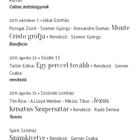
Kornél
Colton
kettősügynök
2011. október 7.
Jókai Szinház
Monte
Pozsgai Zsolt - Szomor György - Alexandre Dumas
Cristo grófja
Rendező
Szomor György
Bonifacio
2011. április 23.
Stúdió 13
Egy perccel tovább
Tallér Edina
Rendező
Gerner
Csaba
rendező
2011. április 15.
Szolnoki színház
Jézus
Tim Rice - A.Lloyd Webber - Miklós Tibor
Krisztus Szupersztár
Rendező
Radó Denise
Tamás
Spirit Színház
Számkivetve
Rendező
Gerner Csaba