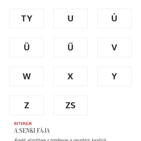
TY
U
Ú
Ü
Ű
V
W
X
Y
Z
ZS
INTERJÚK
A SENKI FÁJA
Árpád, elindítom a telefonon a rögzítést, kezdjük.