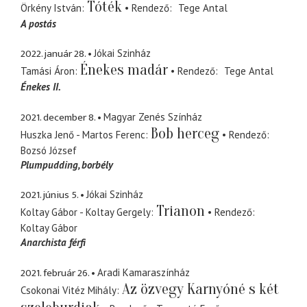
Tóték
Örkény István
Rendező
Tege Antal
A postás
2022. január 28.
Jókai Szinház
Énekes madár
Tamási Áron
Rendező
Tege Antal
Énekes II.
2021. december 8.
Magyar Zenés Színház
Bob herceg
Huszka Jenő - Martos Ferenc
Rendező
Bozsó József
Plumpudding
borbély
2021. június 5.
Jókai Szinház
Trianon
Koltay Gábor - Koltay Gergely
Rendező
Koltay Gábor
Anarchista férfi
2021. február 26.
Aradi Kamaraszínház
Az özvegy Karnyóné s két
Csokonai Vitéz Mihály