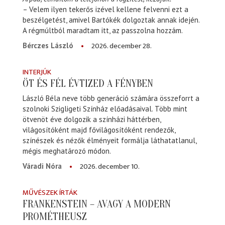
– Velem ilyen tekerős izével kellene felvenni ezt a
beszélgetést, amivel Bartókék dolgoztak annak idején.
A régmúltból maradtam itt, az passzolna hozzám.
2026. december 28.
Bérczes László
INTERJÚK
ÖT ÉS FÉL ÉVTIZED A FÉNYBEN
László Béla neve több generáció számára összeforrt a
szolnoki Szigligeti Színház előadásaival. Több mint
ötvenöt éve dolgozik a színházi háttérben,
világosítóként majd fővilágosítóként rendezők,
színészek és nézők élményeit formálja láthatatlanul,
mégis meghatározó módon.
2026. december 10.
Váradi Nóra
MŰVÉSZEK ÍRTÁK
FRANKENSTEIN – AVAGY A MODERN
PROMÉTHEUSZ