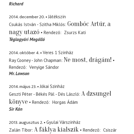
Richard
2014. december 20.
Játékszín
Gombóc Artúr, a
Csukás István - Szitha Miklós
nagy utazó
Rendező
Zsurzs Kati
Téglagyári Megálló
2014. október 4.
Veres 1 Színház
Ne most, drágám!
Ray Cooney - John Chapman
Rendező
Venyige Sándor
Mr. Lawson
2014. május 23.
Jókai Szinház
A dzsungel
Geszti Péter - Békés Pál - Dés László
könyve
Rendező
Horgas Ádám
Sír Kán
2013. augusztus 2.
Gyulai Várszínház
A fáklya kialszik
Zalán Tibor
Rendező
Csiszár