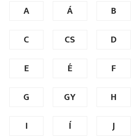
A
Á
B
C
CS
D
E
É
F
G
GY
H
I
Í
J