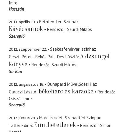
Imre
Hasszán
2013. április 10.
Bethlen Téri Színház
Kávécsarnok
Rendező
Szurdi Miklós
Szereplő
2012. szeptember 22.
Székesfehérvári színház
A dzsungel
Geszti Péter - Békés Pál - Dés László
könyve
Rendező
Szurdi Miklós
Sír Kán
2012. augusztus 16.
Dunaparti Művelődési Ház
Békeharc és karaoke
Garaczi László
Rendező
Csiszár Imre
Szereplő
2012. június 28.
Margitszigeti Szabadtéri Színpad
Érinthetetlenek
Tallér Edina
Rendező
Simon