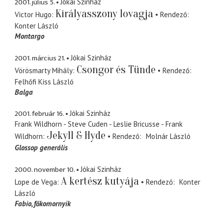
2001. július 5.
Jókai Szinház
Királyasszony lovagja
Victor Hugo
Rendező
Konter László
Montargo
2001. március 21.
Jókai Szinház
Csongor és Tünde
Vörösmarty Mihály
Rendező
Felhőfi Kiss László
Balga
2001. február 16.
Jókai Szinház
Frank Wildhorn - Steve Cuden - Leslie Bricusse - Frank
Jekyll & Hyde
Wildhorn
Rendező
Molnár László
Glossop generális
2000. november 10.
Jókai Szinház
A kertész kutyája
Lope de Vega
Rendező
Konter
László
Fabio
főkomornyik