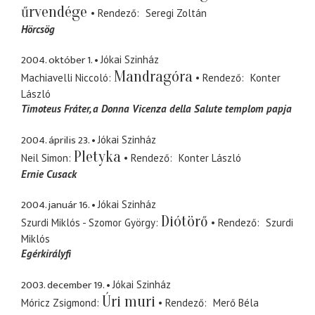
űrvendége
Rendező
Seregi Zoltán
Hörcsög
2004. október 1.
Jókai Szinház
Mandragóra
Machiavelli Niccoló
Rendező
Konter
László
Timoteus Fráter
a Donna Vicenza della Salute templom papja
2004. április 23.
Jókai Szinház
Pletyka
Neil Simon
Rendező
Konter László
Ernie Cusack
2004. január 16.
Jókai Szinház
Diótörő
Szurdi Miklós - Szomor György
Rendező
Szurdi
Miklós
Egérkirályfi
2003. december 19.
Jókai Szinház
Úri muri
Móricz Zsigmond
Rendező
Merő Béla