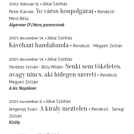
2002. február 12.
Jókai Szinház
Yo város honpolgárai
Peter Karvas
Rendező
Merő Béla
Algernon O\'Hara
parancsnok
2001. december 14.
Jókai Szinház
Kávéházi handabanda
Rendező
Megyeri Zoltán
2001. december 14.
Jókai Szinház
Senki sem tökéletes,
Verebes István - Billy Wilder
avagy nincs, aki hidegen szereti
Rendező
Megyeri Zoltán
A kis Napóleon
2001. november 6.
Jókai Szinház
A király meztelen
Jevgenyij Svarc
Rendező
Seregi
Zoltán
Király