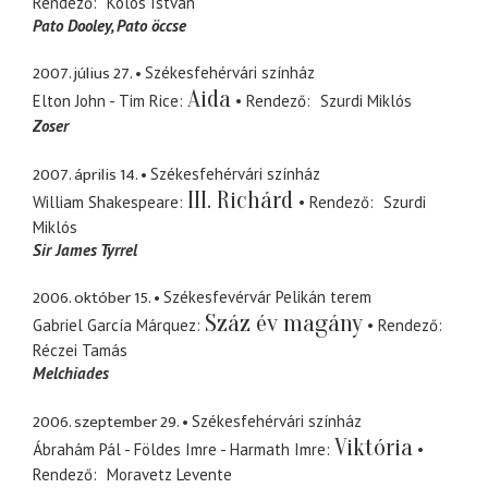
Rendező
Kolos István
Pato Dooley
Pato öccse
2007. július 27.
Székesfehérvári színház
Aida
Elton John - Tim Rice
Rendező
Szurdi Miklós
Zoser
2007. április 14.
Székesfehérvári színház
III. Richárd
William Shakespeare
Rendező
Szurdi
Miklós
Sir James Tyrrel
2006. október 15.
Székesfevérvár Pelikán terem
Száz év magány
Gabriel García Márquez
Rendező
Réczei Tamás
Melchiades
2006. szeptember 29.
Székesfehérvári színház
Viktória
Ábrahám Pál - Földes Imre - Harmath Imre
Rendező
Moravetz Levente