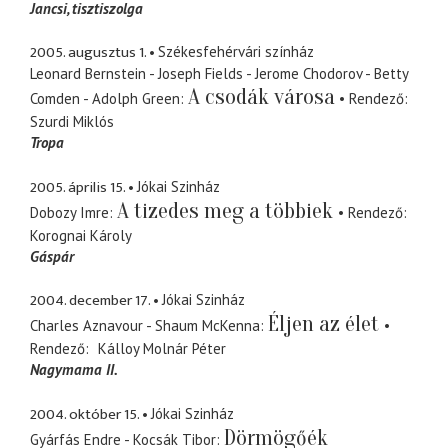
Jancsi
tisztiszolga
2005. augusztus 1.
Székesfehérvári színház
Leonard Bernstein - Joseph Fields - Jerome Chodorov - Betty
A csodák városa
Comden - Adolph Green
Rendező
Szurdi Miklós
Tropa
2005. április 15.
Jókai Szinház
A tizedes meg a többiek
Dobozy Imre
Rendező
Korognai Károly
Gáspár
2004. december 17.
Jókai Szinház
Éljen az élet
Charles Aznavour - Shaum McKenna
Rendező
Kálloy Molnár Péter
Nagymama II.
2004. október 15.
Jókai Szinház
Dörmögőék
Gyárfás Endre - Kocsák Tibor