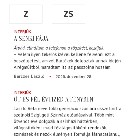
Z
ZS
INTERJÚK
A SENKI FÁJA
Árpád, elindítom a telefonon a rögzítést, kezdjük.
– Velem ilyen tekerős izével kellene felvenni ezt a
beszélgetést, amivel Bartókék dolgoztak annak idején.
A régmúltból maradtam itt, az passzolna hozzám.
2026. december 28.
Bérczes László
INTERJÚK
ÖT ÉS FÉL ÉVTIZED A FÉNYBEN
László Béla neve több generáció számára összeforrt a
szolnoki Szigligeti Színház előadásaival. Több mint
ötvenöt éve dolgozik a színházi háttérben,
világosítóként majd fővilágosítóként rendezők,
színészek és nézők élményeit formálja láthatatlanul,