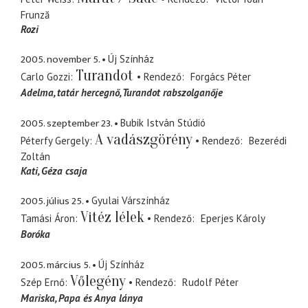
Frunză
Rozi
2005. november 5.
Új Színház
Turandot
Carlo Gozzi
Rendező
Forgács Péter
Adelma
tatár hercegnő, Turandot rabszolganője
2005. szeptember 23.
Bubik István Stúdió
A vadászgörény
Péterfy Gergely
Rendező
Bezerédi
Zoltán
Kati
Géza csaja
2005. július 25.
Gyulai Várszínház
Vitéz lélek
Tamási Áron
Rendező
Eperjes Károly
Boróka
2005. március 5.
Új Színház
Vőlegény
Szép Ernő
Rendező
Rudolf Péter
Mariska
Papa és Anya lánya