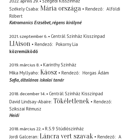
2022. április 29.
Szegedi Kisszínház
Mária országa
Székely Csaba
Rendező
Alföldi
Róbert
Kotromanics Erzsébet
régens királyné
2021. szeptember 6.
Centrál Színház Kisszínpad
LIAison
Rendező
Pokorny Lia
közreműködő
2019. március 8.
Karinthy Színház
Káosz
Mika Myllyaho
Rendező
Horgas Ádám
Sofia
általános iskolai tanár
2018. december 14.
Centrál Színház Kisszínpad
Tökéletlenek
David Lindsay-Abaire
Rendező
Szikszai Rémusz
Heidi
2018. március 22.
R.S.9 Stúdiószínház
Láncra vert szavak
Jordi Galceran
Rendező
A