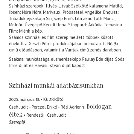
Színházi szerepek: Illyés-Litvai: Szélkötő kalamona Matild,
Ibsen: Nóra Nóra, Marivaux: Próbatétel Angelike, Enquist:
Tribádok éjszakája Siri, Szép Ernő: Lila akác Tóth Manci,
Molnár: Üvegcipő Keceli Ilona, Stoppard: Árkádia Tomasina.
Film: Miénk a kép.
Számos színházi és film szerep mellett, többek között
énekelt a Geszti Péter produkciójában bemutatott Nő 9x
című előadásban, valamint a Varrjak című zenés darabban.
Szakmai munkássága elismeréseképp Paulay Ede díjat, Soós
Imre díjat és Havasi István díjat kapott
Színházi munkái adatbázisunkban
2025. március 13.
Kultkikötő
Boldogan
Cseh Judit - Perczel Enikő - Réti Adrienn
éltek
Rendező
Cseh Judit
Szereplő