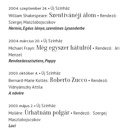
2004. szeptember 24.
Új Színház
Szentivánéji álom
William Shakespeare
Rendező
Szergej Maszlobojscsikov
Hermia
Egéus lánya, szerelmes Lysanderbe
2004. március 20.
Új Színház
Még egyszer hátulról
Michael Frayn
Rendező
Jirí
Menzel
Rendezőasszisztens
Poppy
2003. október 4.
Új Színház
Roberto Zucco
Bernard-Marie Koltès
Rendező
Vidnyánszky Attila
A nővére
2003. május 2.
Új Színház
Úrhatnám polgár
Molière
Rendező
Szergej
Maszlobojscsikov
Luci