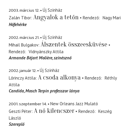
2003. március 12.
Új Színház
Angyalok a tetőn
Zalán Tibor
Rendező
Nagy Mari
Hófehérke
2002. március 21.
Új Színház
Álszentek összeesküvése
Mihail Bulgakov
Rendező
Vidnyánszky Attila
Armande Béjart Molière
színésznő
2002. január 12.
Új Színház
A csoda alkonya
Lőrinczy Attila
Rendező
Réthly
Attila
Candida
Mosch Terpin professzor lánya
2001. szeptember 14.
New Orleans Jazz Mulató
A nő kilencszer
Geszti Péter
Rendező
Keszég
László
Szereplő