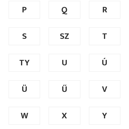
P
Q
R
S
SZ
T
TY
U
Ú
Ü
Ű
V
W
X
Y