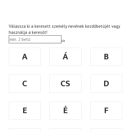
Válassza ki a keresett személy nevének kezdőbetűjét vagy
használja a keresőt!
A
Á
B
C
CS
D
E
É
F