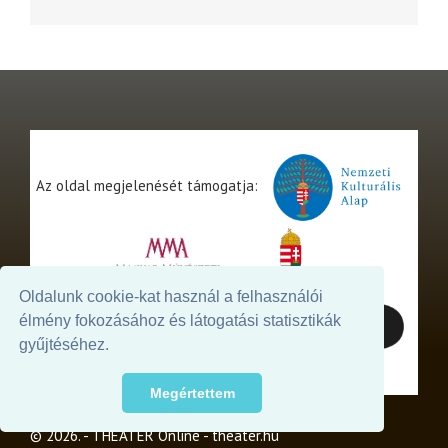
Az oldal megjelenését támogatja:
Oldalunk cookie-kat használ a felhasználói
élmény fokozásához és látogatási statisztikák
gyűjtéséhez.
Megértettem
© 2026. - THEATER Online -
theater.hu