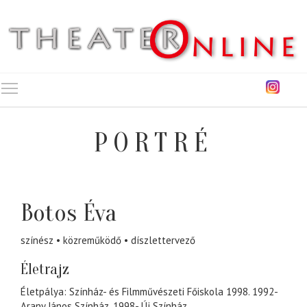
Toggle main menu visibility
PORTRÉ
Botos Éva
színész
közreműködő
díszlettervező
Életrajz
Életpálya: Színház- és Filmművészeti Főiskola 1998. 1992-
Arany János Színház, 1998- Új Színház.