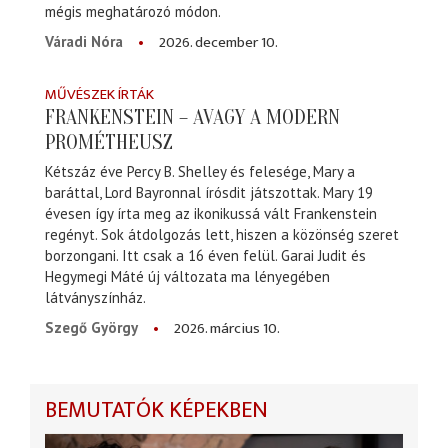
mégis meghatározó módon.
2026. december 10.
Váradi Nóra
MŰVÉSZEK ÍRTÁK
FRANKENSTEIN – AVAGY A MODERN
PROMÉTHEUSZ
Kétszáz éve Percy B. Shelley és felesége, Mary a
baráttal, Lord Bayronnal írósdit játszottak. Mary 19
évesen így írta meg az ikonikussá vált Frankenstein
regényt. Sok átdolgozás lett, hiszen a közönség szeret
borzongani. Itt csak a 16 éven felül. Garai Judit és
Hegymegi Máté új változata ma lényegében
látványszínház.
2026. március 10.
Szegő György
BEMUTATÓK KÉPEKBEN