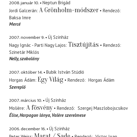
2008. január 10.
Neptun Brigád
A Grönholm-módszer
Jordi Galcerán
Rendező
Baksa Imre
Mercé
2007. november 9.
Új Színház
Tisztújítás
Nagy Ignác - Parti Nagy Lajos
Rendező
Szinetár Miklós
Nelly
szobalány
2007. október 14.
Bubik István Stúdió
Egy Világ
Horgas Ádám
Rendező
Horgas Ádám
Szereplő
2007. március 10.
Új Színház
A fösvény
Molière
Rendező
Szergej Maszlobojscsikov
Élise
Harpagon lánya, Valère szerelmese
2006. december 16.
Új Színház
Marat / Sade
Peter Weiss
Rendező
Victor Ioan