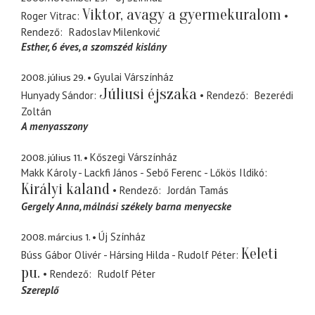
Viktor, avagy a gyermekuralom
Roger Vitrac
Rendező
Radoslav Milenković
Esther
6 éves, a szomszéd kislány
2008. július 29.
Gyulai Várszínház
Júliusi éjszaka
Hunyady Sándor
Rendező
Bezerédi
Zoltán
A menyasszony
2008. július 11.
Kőszegi Várszínház
Makk Károly - Lackfi János - Sebő Ferenc - Lőkös Ildikó
Királyi kaland
Rendező
Jordán Tamás
Gergely Anna
málnási székely barna menyecske
2008. március 1.
Új Színház
Keleti
Búss Gábor Olivér - Hársing Hilda - Rudolf Péter
pu.
Rendező
Rudolf Péter
Szereplő