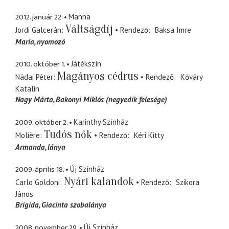
2012. január 22.
Manna
Váltságdíj
Jordi Galcerán
Rendező
Baksa Imre
María
nyomozó
2010. október 1.
Játékszín
Magányos cédrus
Nádai Péter
Rendező
Kőváry
Katalin
Nagy Márta
Bakonyi Miklós (negyedik felesége)
2009. október 2.
Karinthy Színház
Tudós nők
Molière
Rendező
Kéri Kitty
Armanda
lánya
2009. április 18.
Új Színház
Nyári kalandok
Carlo Goldoni
Rendező
Szikora
János
Brigida
Giacinta szobalánya
2008. november 29.
Új Színház