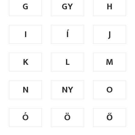
G
GY
H
I
Í
J
K
L
M
N
NY
O
Ó
Ö
Ő