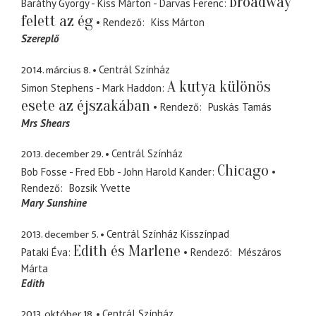
Broadway
Baráthy György - Kiss Márton - Darvas Ferenc
felett az ég
Rendező
Kiss Márton
Szereplő
2014. március 8.
Centrál Színház
A kutya különös
Simon Stephens - Mark Haddon
esete az éjszakában
Rendező
Puskás Tamás
Mrs Shears
2013. december 29.
Centrál Színház
Chicago
Bob Fosse - Fred Ebb - John Harold Kander
Rendező
Bozsik Yvette
Mary Sunshine
2013. december 5.
Centrál Színház Kisszínpad
Edith és Marlene
Pataki Éva
Rendező
Mészáros
Márta
Edith
2013. október 18.
Centrál Színház