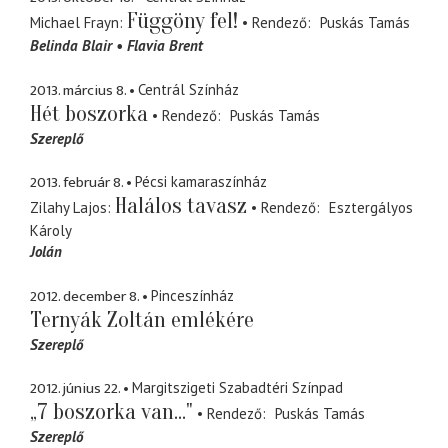
Függöny fel!
Michael Frayn
Rendező
Puskás Tamás
Belinda Blair
Flavia Brent
2013. március 8.
Centrál Színház
Hét boszorka
Rendező
Puskás Tamás
Szereplő
2013. február 8.
Pécsi kamaraszínház
Halálos tavasz
Zilahy Lajos
Rendező
Esztergályos
Károly
Jolán
2012. december 8.
Pinceszínház
Ternyák Zoltán emlékére
Szereplő
2012. június 22.
Margitszigeti Szabadtéri Színpad
„7 boszorka van..."
Rendező
Puskás Tamás
Szereplő