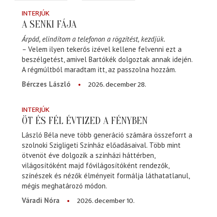
INTERJÚK
A SENKI FÁJA
Árpád, elindítom a telefonon a rögzítést, kezdjük.
– Velem ilyen tekerős izével kellene felvenni ezt a
beszélgetést, amivel Bartókék dolgoztak annak idején.
A régmúltból maradtam itt, az passzolna hozzám.
2026. december 28.
Bérczes László
INTERJÚK
ÖT ÉS FÉL ÉVTIZED A FÉNYBEN
László Béla neve több generáció számára összeforrt a
szolnoki Szigligeti Színház előadásaival. Több mint
ötvenöt éve dolgozik a színházi háttérben,
világosítóként majd fővilágosítóként rendezők,
színészek és nézők élményeit formálja láthatatlanul,
mégis meghatározó módon.
2026. december 10.
Váradi Nóra