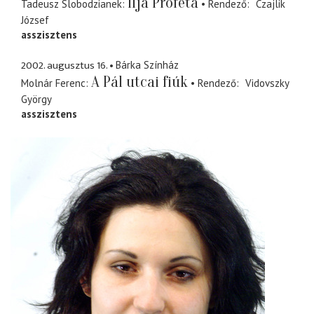
Ilja Próféta
Tadeusz Slobodzianek
Rendező
Czajlik
József
asszisztens
2002. augusztus 16.
Bárka Színház
A Pál utcai fiúk
Molnár Ferenc
Rendező
Vidovszky
György
asszisztens