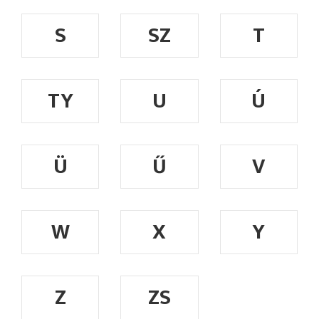
S
SZ
T
TY
U
Ú
Ü
Ű
V
W
X
Y
Z
ZS