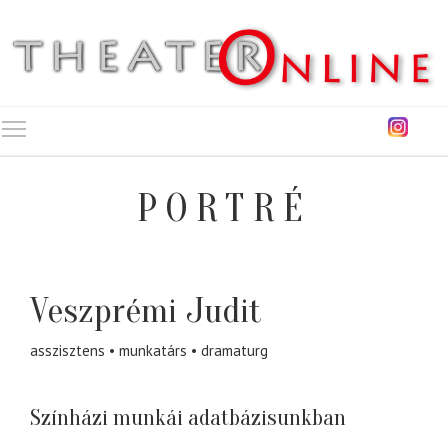
Toggle main menu visibility
PORTRÉ
Veszprémi Judit
asszisztens
munkatárs
dramaturg
Színházi munkái adatbázisunkban