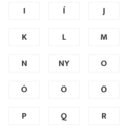
I
Í
J
K
L
M
N
NY
O
Ó
Ö
Ő
P
Q
R