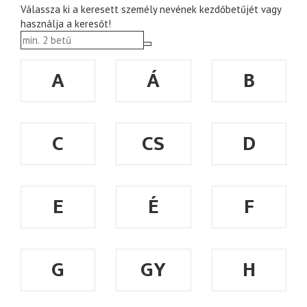
Válassza ki a keresett személy nevének kezdőbetűjét vagy
használja a keresőt!
A
Á
B
C
CS
D
E
É
F
G
GY
H