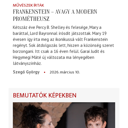
MŰVÉSZEK ÍRTÁK
FRANKENSTEIN – AVAGY A MODERN
PROMÉTHEUSZ
Kétszáz éve Percy B. Shelley és felesége, Mary a
baráttal, Lord Bayronnal írósdit játszottak. Mary 19
évesen így írta meg az ikonikussá vált Frankenstein
regényt. Sok átdolgozás lett, hiszen a közönség szeret
borzongani. Itt csak a 16 éven felül. Garai Judit és
Hegymegi Máté új változata ma lényegében
látványszínház.
2026. március 10.
Szegő György
BEMUTATÓK KÉPEKBEN